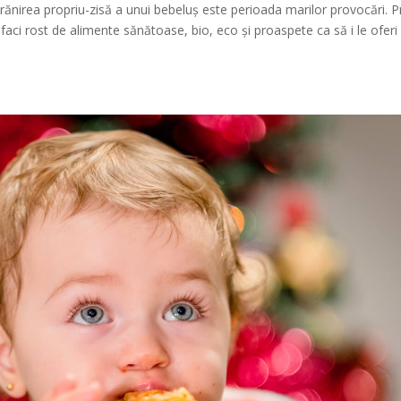
 hrănirea propriu-zisă a unui bebeluș este perioada marilor provocări. 
faci rost de alimente sănătoase, bio, eco și proaspete ca să i le oferi 