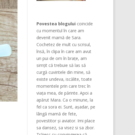
Povestea blogului
coincide
cu momentul în care am
devenit mamă de Sara.
Cochetez de mult cu scrisul,
însă, în clipa în care am avut
un pui de om în brațe, am
simțit că trebuie să las să
curgă cuvintele din mine, să
existe undeva, iscălite, toate
momentele prin care trec în
viața mea, de părinte. Apoi a
apărut Mara. Ca o minune, la
fel ca sora ei. Sunt, așadar, pe
lângă mamă de fete,
povestitor și aviator. Imi place
sa dansez, sa visez si sa zbor.
Trăiesc cu convingerea că