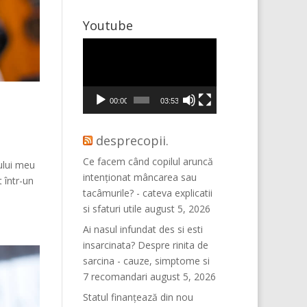
Youtube
Player
video
00:00
03:53
desprecopii.
Ce facem când copilul aruncă
ului meu
intenționat mâncarea sau
 într-un
tacâmurile? - cateva explicatii
si sfaturi utile
august 5, 2026
Ai nasul infundat des si esti
insarcinata? Despre rinita de
sarcina - cauze, simptome si
7 recomandari
august 5, 2026
Statul finanțează din nou