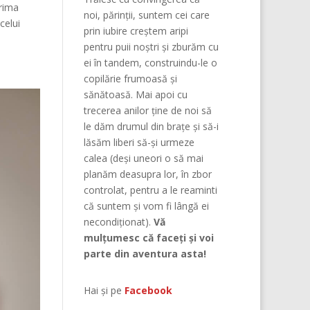
Prima
noi, părinţii, suntem cei care
celui
prin iubire creştem aripi
pentru puii noştri şi zburăm cu
ei în tandem, construindu-le o
copilărie frumoasă şi
sănătoasă. Mai apoi cu
trecerea anilor ține de noi să
le dăm drumul din braţe și să-i
lăsăm liberi să-și urmeze
calea (deşi uneori o să mai
planăm deasupra lor, în zbor
controlat, pentru a le reaminti
că suntem şi vom fi lângă ei
necondiţionat).
Vă
mulțumesc că faceți și voi
parte din aventura asta!
Hai și pe
Facebook