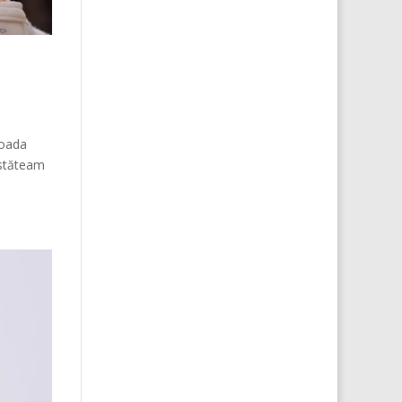
ioada
 stăteam