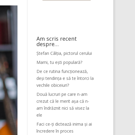
Am scris recent
despre…
Ștefan Câlția, pictorul cerului
Mami, tu ești populară?
De ce rutina funcționează,
deși tendința e să te întorci la
vechile obiceiuri?
Două lucruri pe care n-am
crezut că le merit așa că n-
am îndrăznit nici să visez la
ele
Faci ce-ți dictează inima și ai
încredere în proces