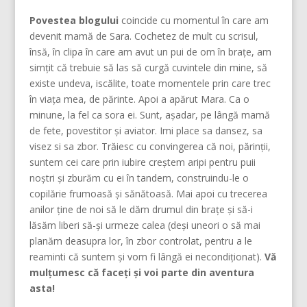
Povestea blogului
coincide cu momentul în care am
devenit mamă de Sara. Cochetez de mult cu scrisul,
însă, în clipa în care am avut un pui de om în brațe, am
simțit că trebuie să las să curgă cuvintele din mine, să
existe undeva, iscălite, toate momentele prin care trec
în viața mea, de părinte. Apoi a apărut Mara. Ca o
minune, la fel ca sora ei. Sunt, așadar, pe lângă mamă
de fete, povestitor și aviator. Imi place sa dansez, sa
visez si sa zbor. Trăiesc cu convingerea că noi, părinţii,
suntem cei care prin iubire creştem aripi pentru puii
noştri şi zburăm cu ei în tandem, construindu-le o
copilărie frumoasă şi sănătoasă. Mai apoi cu trecerea
anilor ține de noi să le dăm drumul din braţe și să-i
lăsăm liberi să-și urmeze calea (deşi uneori o să mai
planăm deasupra lor, în zbor controlat, pentru a le
reaminti că suntem şi vom fi lângă ei necondiţionat).
Vă
mulțumesc că faceți și voi parte din aventura
asta!