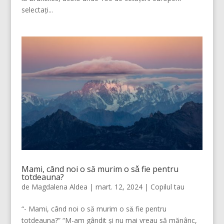
selectați...
Mami, când noi o să murim o sǎ fie pentru
totdeauna?
de
Magdalena Aldea
|
mart. 12, 2024
|
Copilul tau
“- Mami, când noi o să murim o sǎ fie pentru
totdeauna?” “M-am gândit şi nu mai vreau să mănânc,