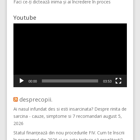
Faci ce-ți dictează inima și ai încredere în proces
Youtube
Player
video
Mai multe...
Vino pe Instagram!
00:00
03:53
desprecopii.
Ai nasul infundat des si esti insarcinata? Despre rinita de
sarcina - cauze, simptome si 7 recomandari
august 5,
2026
Statul finanțează din nou procedurile FIV. Cum te înscrii
în programul din 2026 și ce acte trebuie să pregătești?