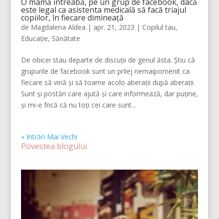
O mamă întreabă, pe un grup de facebook, dacă
este legal ca asistenta medicală să facă triajul
copiilor, în fiecare dimineață
de
Magdalena Aldea
|
apr. 21, 2023
|
Copilul tau
,
Educație
,
Sănătate
De obicei stau departe de discuții de genul ăsta. Știu că
grupurile de facebook sunt un prilej nemaipomenit ca
fiecare să vină și să toarne acolo aberații după aberații.
Sunt și postări care ajută și care informează, dar puține,
și mi-e frică că nu toți cei care sunt...
« Intrări Mai Vechi
Povestea blogului