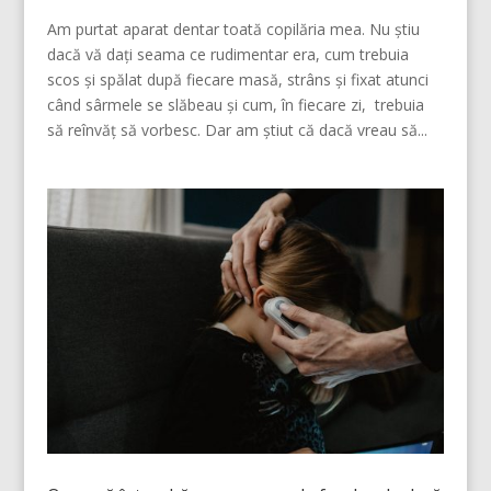
Am purtat aparat dentar toată copilăria mea. Nu știu
dacă vă dați seama ce rudimentar era, cum trebuia
scos și spălat după fiecare masă, strâns și fixat atunci
când sârmele se slăbeau și cum, în fiecare zi, trebuia
să reînvăț să vorbesc. Dar am știut că dacă vreau să...