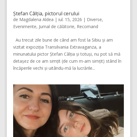
Ștefan Câlția, pictorul cerului
de
Magdalena Aldea
|
iul. 15, 2026
|
Diverse
,
Evenimente
,
Jurnal de călătorie
,
Recomand
Au trecut zile bune de când am fost la Sibiu și am
vizitat expoziția Transilvania Extravaganza, a
minunatului pictor Ștefan Câlția și totuși, nu pot să mă
detașez de ce am simțit (de cum m-am simțit) stând în
încăperile vechi și uitându-mă la lucrările...