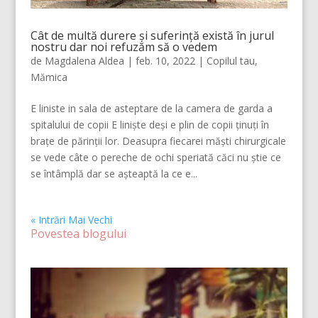
Cât de multă durere și suferință există în jurul
nostru dar noi refuzăm să o vedem
de
Magdalena Aldea
|
feb. 10, 2022
|
Copilul tau
,
Mămica
E liniste in sala de asteptare de la camera de garda a
spitalului de copii E liniște deși e plin de copii ținuți în
brațe de părinții lor. Deasupra fiecarei măști chirurgicale
se vede câte o pereche de ochi speriată căci nu știe ce
se întâmplă dar se așteaptă la ce e...
« Intrări Mai Vechi
Povestea blogului