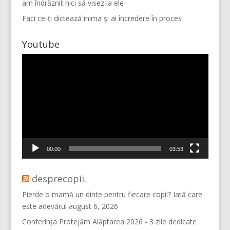
am îndrăznit nici să visez la ele
Faci ce-ți dictează inima și ai încredere în proces
Youtube
Player
video
Mai multe...
Vino pe Instagram!
00:00
03:53
desprecopii.
Pierde o mamă un dinte pentru fiecare copil? Iată care
este adevărul
august 6, 2026
Conferința Protejăm Alăptarea 2026 - 3 zile dedicate