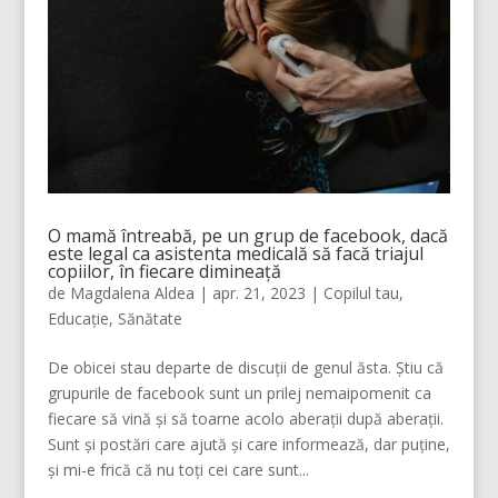
O mamă întreabă, pe un grup de facebook, dacă
este legal ca asistenta medicală să facă triajul
copiilor, în fiecare dimineață
de
Magdalena Aldea
|
apr. 21, 2023
|
Copilul tau
,
Educație
,
Sănătate
De obicei stau departe de discuții de genul ăsta. Știu că
grupurile de facebook sunt un prilej nemaipomenit ca
fiecare să vină și să toarne acolo aberații după aberații.
Sunt și postări care ajută și care informează, dar puține,
și mi-e frică că nu toți cei care sunt...