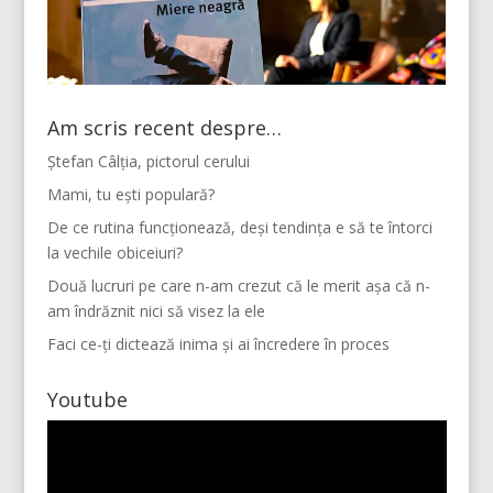
Am scris recent despre…
Ștefan Câlția, pictorul cerului
Mami, tu ești populară?
De ce rutina funcționează, deși tendința e să te întorci
la vechile obiceiuri?
Două lucruri pe care n-am crezut că le merit așa că n-
am îndrăznit nici să visez la ele
Faci ce-ți dictează inima și ai încredere în proces
Youtube
Player
video