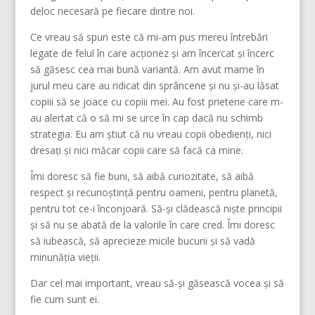
deloc necesară pe fiecare dintre noi.
Ce vreau să spun este că mi-am pus mereu întrebări
legate de felul în care acționez și am încercat și încerc
să găsesc cea mai bună variantă. Am avut mame în
jurul meu care au ridicat din sprâncene și nu și-au lăsat
copiii să se joace cu copiii mei. Au fost prietene care m-
au alertat că o să mi se urce în cap dacă nu schimb
strategia. Eu am știut că nu vreau copii obedienți, nici
dresați și nici măcar copii care să facă ca mine.
Îmi doresc să fie buni, să aibă curiozitate, să aibă
respect și recunoștință pentru oameni, pentru planetă,
pentru tot ce-i înconjoară. Să-și clădească niște principii
și să nu se abată de la valorile în care cred. Îmi doresc
să iubească, să aprecieze micile bucurii și să vadă
minunăția vieții.
Dar cel mai important, vreau să-și găsească vocea și să
fie cum sunt ei.