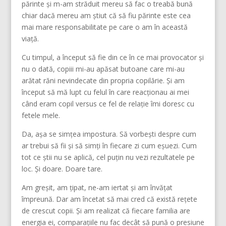
părinte și m-am străduit mereu să fac o treabă bună
chiar dacă mereu am știut că să fiu părinte este cea
mai mare responsabilitate pe care o am în această
viață.
Cu timpul, a început să fie din ce în ce mai provocator și
nu o dată, copiii mi-au apăsat butoane care mi-au
arătat răni nevindecate din propria copilărie. Și am
început să mă lupt cu felul în care reacționau ai mei
când eram copil versus ce fel de relație îmi doresc cu
fetele mele.
Da, așa se simțea impostura. Să vorbești despre cum
ar trebui să fii și să simți în fiecare zi cum eșuezi. Cum
tot ce știi nu se aplică, cel puțin nu vezi rezultatele pe
loc. Și doare. Doare tare.
Am greșit, am țipat, ne-am iertat și am învățat
împreună. Dar am încetat să mai cred că există rețete
de crescut copii. Și am realizat că fiecare familia are
energia ei, comparațiile nu fac decât să pună o presiune