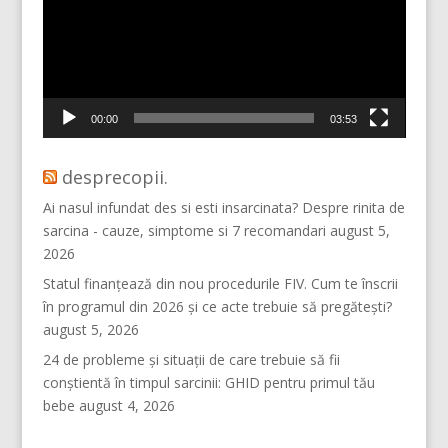
Mai multe...
Vino pe Instagram!
00:00
03:53
desprecopii.
Ai nasul infundat des si esti insarcinata? Despre rinita de
sarcina - cauze, simptome si 7 recomandari
august 5,
2026
Statul finanțează din nou procedurile FIV. Cum te înscrii
în programul din 2026 și ce acte trebuie să pregătești?
august 5, 2026
24 de probleme și situații de care trebuie să fii
conștientă în timpul sarcinii: GHID pentru primul tău
bebe
august 4, 2026