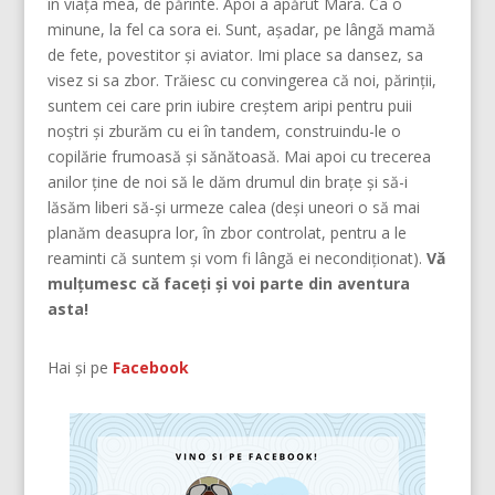
în viața mea, de părinte. Apoi a apărut Mara. Ca o
minune, la fel ca sora ei. Sunt, așadar, pe lângă mamă
de fete, povestitor și aviator. Imi place sa dansez, sa
visez si sa zbor. Trăiesc cu convingerea că noi, părinţii,
suntem cei care prin iubire creştem aripi pentru puii
noştri şi zburăm cu ei în tandem, construindu-le o
copilărie frumoasă şi sănătoasă. Mai apoi cu trecerea
anilor ține de noi să le dăm drumul din braţe și să-i
lăsăm liberi să-și urmeze calea (deşi uneori o să mai
planăm deasupra lor, în zbor controlat, pentru a le
reaminti că suntem şi vom fi lângă ei necondiţionat).
Vă
mulțumesc că faceți și voi parte din aventura
asta!
Hai și pe
Facebook