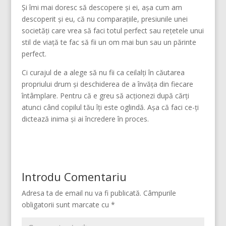
Și îmi mai doresc să descopere și ei, așa cum am
descoperit și eu, că nu comparațiile, presiunile unei
societăți care vrea să faci totul perfect sau rețetele unui
stil de viață te fac să fii un om mai bun sau un părinte
perfect.
Ci curajul de a alege să nu fii ca ceilalți în căutarea
propriului drum și deschiderea de a învăța din fiecare
întâmplare. Pentru că e greu să acționezi după cărți
atunci când copilul tău îți este oglindă. Așa că faci ce-ți
dictează inima și ai încredere în proces.
Introdu Comentariu
Adresa ta de email nu va fi publicată.
Câmpurile
obligatorii sunt marcate cu
*