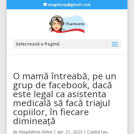
magdutzy@gmail.com
Selectează o Pagină
O mamă întreabă, pe un
grup de facebook, dacă
este legal ca asistenta
medicală să facă triajul
copiilor, în fiecare
dimineață
de
Magdalena Aldea
|
apr. 21, 2023
|
Copilul tau
,