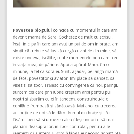
Povestea blogului
coincide cu momentul în care am
devenit mamă de Sara. Cochetez de mult cu scrisul,
însă, în clipa în care am avut un pui de om în brațe, am
simțit că trebuie să las să curgă cuvintele din mine, să
existe undeva, iscălite, toate momentele prin care trec
în viața mea, de părinte. Apoi a apărut Mara. Ca o
minune, la fel ca sora ei. Sunt, așadar, pe lângă mamă
de fete, povestitor și aviator. Imi place sa dansez, sa
visez si sa zbor. Trăiesc cu convingerea că noi, părinţii,
suntem cei care prin iubire creştem aripi pentru puii
noştri şi zburăm cu ei în tandem, construindu-le o
copilărie frumoasă şi sănătoasă. Mai apoi cu trecerea
anilor ține de noi să le dăm drumul din braţe și să-i
lăsăm liberi să-și urmeze calea (deşi uneori o să mai
planăm deasupra lor, în zbor controlat, pentru a le
reaminti că suntem şi vom fi lângă ei necondiţionat).
Vă