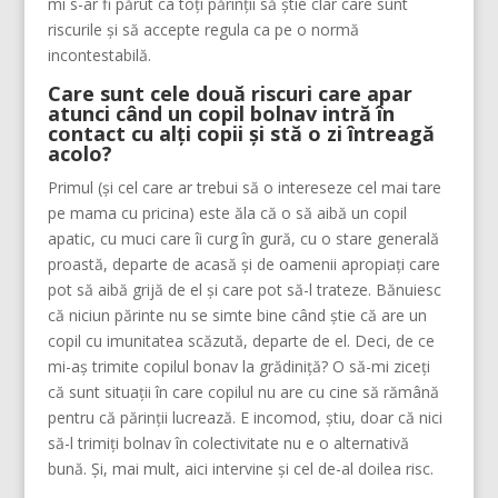
mi s-ar fi părut ca toți părinții să știe clar care sunt
riscurile și să accepte regula ca pe o normă
incontestabilă.
Care sunt cele două riscuri care apar
atunci când un copil bolnav intră în
contact cu alți copii și stă o zi întreagă
acolo?
Primul (și cel care ar trebui să o intereseze cel mai tare
pe mama cu pricina) este ăla că o să aibă un copil
apatic, cu muci care îi curg în gură, cu o stare generală
proastă, departe de acasă și de oamenii apropiați care
pot să aibă grijă de el și care pot să-l trateze. Bănuiesc
că niciun părinte nu se simte bine când știe că are un
copil cu imunitatea scăzută, departe de el. Deci, de ce
mi-aș trimite copilul bonav la grădiniță? O să-mi ziceți
că sunt situații în care copilul nu are cu cine să rămână
pentru că părinții lucrează. E incomod, știu, doar că nici
să-l trimiți bolnav în colectivitate nu e o alternativă
bună. Și, mai mult, aici intervine și cel de-al doilea risc.