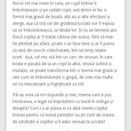
Riscul cel mai mare în care, un copil bolnav îi
îmbolnăvește și pe ceilalți copii, unii dintre ei fac o
formă mai gravă de boală, alții au și alte afecțiuni și
alergii, așa că toți cei din grădiniță/școală vor fi expuși
să se îmbolnăvească, la rândul lor. Și nu se termină aici.
Dacă copilul ar fi tratat câteva zile acasă, fără să mai
fie plimbat pe afară, poate s-ar face bine și ar fi putea
să vină din nou în colectivitate, într-un timp relativ
scurt. Așa, cel mic stă într-un cerc de virusuri, în care
boala e pasată de la un copil la altul, virusul suferă o
mutație, se poate transforma într-o formă mai gravă și
uite cum se îmbolnăvește o grupă, de cele mai multe
ori cu educatoare și îngrijitoare cu tot.
Păi aș vrea să-mi răspundă și mie, mama care a pus
întrebarea, e legal să împrăștiem cu bacili în stânga și
dreapta? Cum i s-ar părea ei să aibă mereu copilul
bolnav pentru că restul părinților nu țin cont de starea
de sănătate a copiilor și îi aduc virusați la școală?