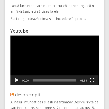
Două lucruri pe care n-am crezut că le merit așa că n-
am îndrăznit nici să visez la ele
Faci ce-ți dictează inima și ai încredere în proces
Youtube
Player
video
Mai multe...
Vino pe Instagram!
00:00
03:53
desprecopii.
Ai nasul infundat des si esti insarcinata? Despre rinita de
sarcina - cauze, simptome si 7 recomandari
august 5,