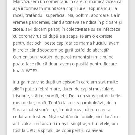
Mai văzusem un comentariu în care, o mămică zicea că
așa îi formează imunitatea copilului ei. Expunându-l la
răceli, tratându-l superficial. Na, poftim, abordare. Ca în
vremea pandemiei, când altcineva se ridica în picioare și
zicea, să-i ducem pe toți în colectivitate să se infecteze
cu coronavirus că după aia scapă. N-am o expresie
pentru dat ochii peste cap, dar ce mama huciului avem
în creier când scoatem pe gură astfel de aberații?
Oameni buni, vorbim de parcă nimeni și nimic nu ne
poate face rău că doar, avem o pastilă pentru fiecare
boală. WTF?
Intriga mea vine după un episod în care am stat multe
zile în pat cu febră mare, dureri de cap și musculare,
frisoane, stări de vomă, etc. De la un virus luat de la fie-
mea de la școală. Toată clasa ei s-a îmbolnăvit, de la
Sara a luat și soră-sa, și maică-mea, ultima care a
cedat am fost eu. Niște săptămâni oribile, nici dacă m-
ar fi călcat un tanc nu m-aș fi simțit așa. Cu fetele, am
fost la UPU la spitalul de copii pentru că aveau