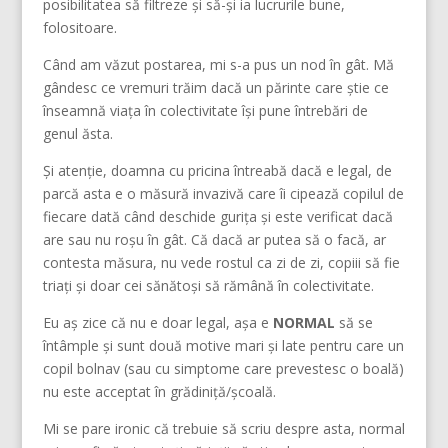
posibilitatea să filtreze și să-și ia lucrurile bune,
folositoare.
Când am văzut postarea, mi s-a pus un nod în gât. Mă
gândesc ce vremuri trăim dacă un părinte care știe ce
înseamnă viața în colectivitate își pune întrebări de
genul ăsta.
Și atenție, doamna cu pricina întreabă dacă e legal, de
parcă asta e o măsură invazivă care îi cipează copilul de
fiecare dată când deschide gurița și este verificat dacă
are sau nu roșu în gât. Că dacă ar putea să o facă, ar
contesta măsura, nu vede rostul ca zi de zi, copiii să fie
triați și doar cei sănătoși să rămână în colectivitate.
Eu aș zice că nu e doar legal, așa e
NORMAL
să se
întâmple și sunt două motive mari și late pentru care un
copil bolnav (sau cu simptome care prevestesc o boală)
nu este acceptat în grădiniță/școală.
Mi se pare ironic că trebuie să scriu despre asta, normal