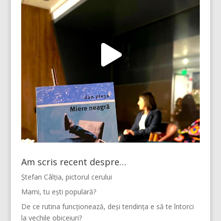
Am scris recent despre…
Ștefan Câlția, pictorul cerului
Mami, tu ești populară?
De ce rutina funcționează, deși tendința e să te întorci
la vechile obiceiuri?