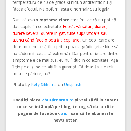
temperatură de 40 de grade și niciun antitermic nu-și
făcea efectul. Na poftim, asta e normal? Sau legal?
Sunt câteva
simptome clare
care îmi zic că nu pot să
duc copilul în colectivitate.
Febră, vărsături, diaree,
durere severă, durere în gât, tuse supărătoare sau
atunci când face o boală a copilăriei.
Un copil care are
doar muci nu o să fie oprit la poarta grădiniței (e bine să
nu cădem în cealaltă extremă). Dar pentru fiecare dintre
simptomele de mai sus, eu nu îi duc în colectivitate. Așa
îi țin pe ei și pe ceilalți în siguranță. Că doar ăsta e rolul
meu de părinte, nu?
Photo by
Kelly Sikkema
on
Unsplash
Dacă îți place
Zburătoarea.ro
și vrei să fii la curent
cu ce se întâmplă pe blog, te rog să dai un like
paginii de facebook
aici
sau să te abonezi la
newsletter.