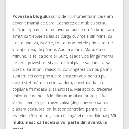
Povestea blogului
coincide cu momentul în care am
devenit mamă de Sara. Cochetez de mult cu scrisul,
însă, în clipa în care am avut un pui de om în brațe, am
simțit că trebuie să las să curgă cuvintele din mine, să
existe undeva, iscălite, toate momentele prin care trec
în viața mea, de părinte. Apoi a apărut Mara. Ca o
minune, la fel ca sora ei. Sunt, așadar, pe lângă mamă
de fete, povestitor și aviator. Imi place sa dansez, sa
visez si sa zbor. Trăiesc cu convingerea că noi, părinţii,
suntem cei care prin iubire creştem aripi pentru puii
noştri şi zburăm cu ei în tandem, construindu-le o
copilărie frumoasă şi sănătoasă. Mai apoi cu trecerea
anilor ține de noi să le dăm drumul din braţe și să-i
lăsăm liberi să-și urmeze calea (deşi uneori o să mai
planăm deasupra lor, în zbor controlat, pentru a le
reaminti că suntem şi vom fi lângă ei necondiţionat).
Vă
mulțumesc că faceți și voi parte din aventura
asta!