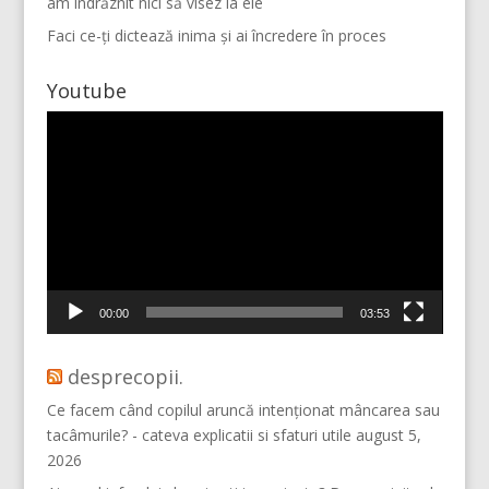
am îndrăznit nici să visez la ele
Faci ce-ți dictează inima și ai încredere în proces
Youtube
Player
video
Mai multe...
Vino pe Instagram!
00:00
03:53
desprecopii.
Ce facem când copilul aruncă intenționat mâncarea sau
tacâmurile? - cateva explicatii si sfaturi utile
august 5,
2026