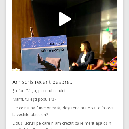
Am scris recent despre…
Ștefan Câlția, pictorul cerului
Mami, tu ești populară?
De ce rutina funcționează, deși tendința e să te întorci
la vechile obiceiuri?
Două lucruri pe care n-am crezut că le merit așa că n-