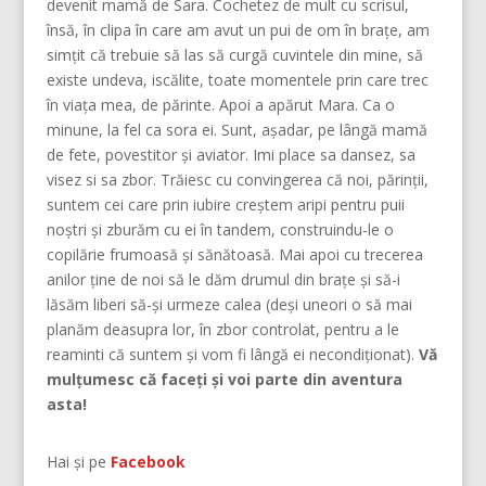
devenit mamă de Sara. Cochetez de mult cu scrisul,
însă, în clipa în care am avut un pui de om în brațe, am
simțit că trebuie să las să curgă cuvintele din mine, să
existe undeva, iscălite, toate momentele prin care trec
în viața mea, de părinte. Apoi a apărut Mara. Ca o
minune, la fel ca sora ei. Sunt, așadar, pe lângă mamă
de fete, povestitor și aviator. Imi place sa dansez, sa
visez si sa zbor. Trăiesc cu convingerea că noi, părinţii,
suntem cei care prin iubire creştem aripi pentru puii
noştri şi zburăm cu ei în tandem, construindu-le o
copilărie frumoasă şi sănătoasă. Mai apoi cu trecerea
anilor ține de noi să le dăm drumul din braţe și să-i
lăsăm liberi să-și urmeze calea (deşi uneori o să mai
planăm deasupra lor, în zbor controlat, pentru a le
reaminti că suntem şi vom fi lângă ei necondiţionat).
Vă
mulțumesc că faceți și voi parte din aventura
asta!
Hai și pe
Facebook