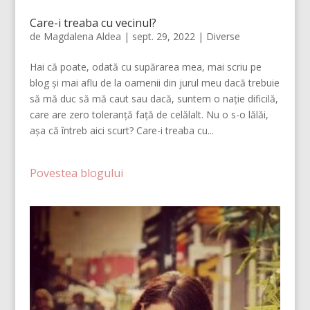
Care-i treaba cu vecinul?
de
Magdalena Aldea
|
sept. 29, 2022
|
Diverse
Hai că poate, odată cu supărarea mea, mai scriu pe
blog și mai aflu de la oamenii din jurul meu dacă trebuie
să mă duc să mă caut sau dacă, suntem o nație dificilă,
care are zero toleranță față de celălalt. Nu o s-o lălăi,
așa că întreb aici scurt? Care-i treaba cu...
Povestea blogului