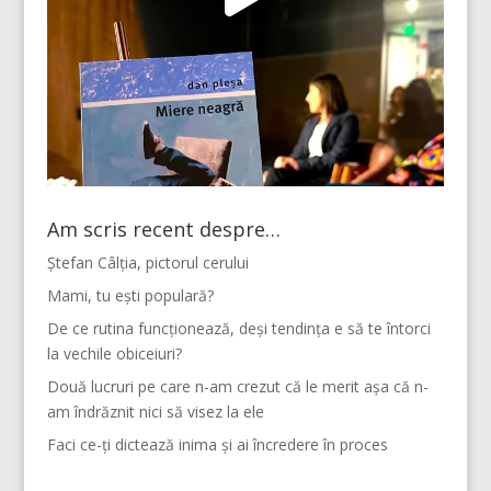
Am scris recent despre…
Ștefan Câlția, pictorul cerului
Mami, tu ești populară?
De ce rutina funcționează, deși tendința e să te întorci
la vechile obiceiuri?
Două lucruri pe care n-am crezut că le merit așa că n-
am îndrăznit nici să visez la ele
Faci ce-ți dictează inima și ai încredere în proces