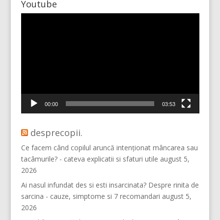
Youtube
Player
video
Mai multe...
Vino pe Instagram!
00:00
03:53
desprecopii.
Ce facem când copilul aruncă intenționat mâncarea sau
tacâmurile? - cateva explicatii si sfaturi utile
august 5,
2026
Ai nasul infundat des si esti insarcinata? Despre rinita de
sarcina - cauze, simptome si 7 recomandari
august 5,
2026