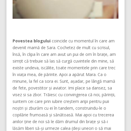
Povestea blogului
coincide cu momentul în care am
devenit mamă de Sara. Cochetez de mult cu scrisul,
însă, în clipa în care am avut un pui de om în brațe, am
simțit că trebuie să las să curgă cuvintele din mine, să
existe undeva, iscălite, toate momentele prin care trec
în viața mea, de părinte. Apoi a apărut Mara. Ca o
minune, la fel ca sora ei. Sunt, așadar, pe lângă mamă
de fete, povestitor și aviator. Imi place sa dansez, sa
visez si sa zbor. Trăiesc cu convingerea că noi, părinţii,
suntem cei care prin iubire creştem aripi pentru puii
noştri şi zburăm cu ei în tandem, construindu-le o
copilărie frumoasă şi sănătoasă. Mai apoi cu trecerea
anilor ține de noi să le dăm drumul din braţe și să-i
lăsăm liberi să-și urmeze calea (deşi uneori o să mai