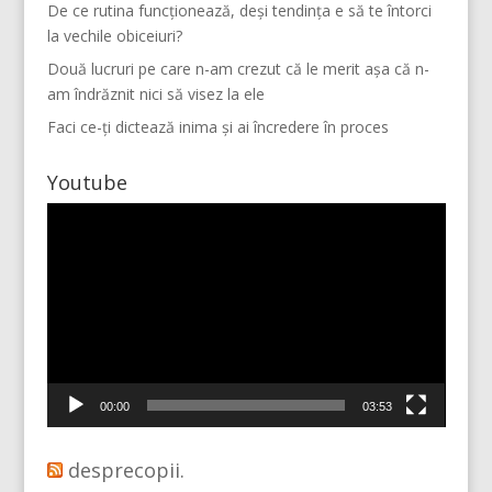
De ce rutina funcționează, deși tendința e să te întorci
la vechile obiceiuri?
Două lucruri pe care n-am crezut că le merit așa că n-
am îndrăznit nici să visez la ele
Faci ce-ți dictează inima și ai încredere în proces
Youtube
Player
video
Mai multe...
Vino pe Instagram!
00:00
03:53
desprecopii.