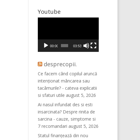
Youtube
Player
video
00:00
03:53
desprecopii.
Ce facem când copilul aruncă
intenționat mâncarea sau
tacâmurile? - cateva explicatii
si sfaturi utile
august 5, 2026
Ai nasul infundat des si esti
insarcinata? Despre rinita de
sarcina - cauze, simptome si
7 recomandari
august 5, 2026
Statul finanțează din nou