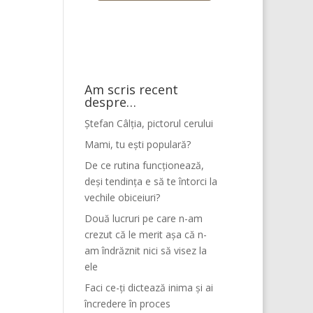
Am scris recent
despre…
Ștefan Câlția, pictorul cerului
Mami, tu ești populară?
De ce rutina funcționează,
deși tendința e să te întorci la
vechile obiceiuri?
Două lucruri pe care n-am
crezut că le merit așa că n-
am îndrăznit nici să visez la
ele
Faci ce-ți dictează inima și ai
încredere în proces