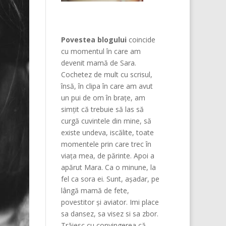
Povestea blogului
coincide
cu momentul în care am
devenit mamă de Sara.
Cochetez de mult cu scrisul,
însă, în clipa în care am avut
un pui de om în brațe, am
simțit că trebuie să las să
curgă cuvintele din mine, să
existe undeva, iscălite, toate
momentele prin care trec în
viața mea, de părinte. Apoi a
apărut Mara. Ca o minune, la
fel ca sora ei. Sunt, așadar, pe
lângă mamă de fete,
povestitor și aviator. Imi place
sa dansez, sa visez si sa zbor.
Trăiesc cu convingerea că