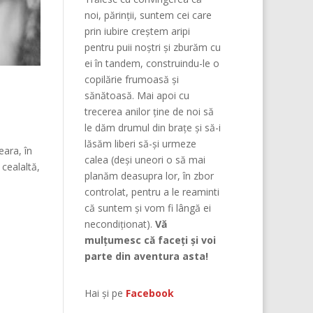
noi, părinţii, suntem cei care
prin iubire creştem aripi
pentru puii noştri şi zburăm cu
ei în tandem, construindu-le o
copilărie frumoasă şi
sănătoasă. Mai apoi cu
trecerea anilor ține de noi să
le dăm drumul din braţe și să-i
lăsăm liberi să-și urmeze
eara, în
calea (deşi uneori o să mai
cealaltă,
planăm deasupra lor, în zbor
controlat, pentru a le reaminti
că suntem şi vom fi lângă ei
necondiţionat).
Vă
mulțumesc că faceți și voi
parte din aventura asta!
Hai și pe
Facebook