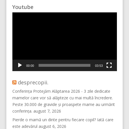
Youtube
Player
video
Mai multe...
Vino pe Instagram!
00:00
03:53
desprecopii.
Conferința Protejăm Alăptarea 2026 - 3 zile dedicate
mamelor care vor să alăpteze cu mai multă încredere.
Peste 30.000 de gravide și proaspete mame au urmărit
conferința.
august 7, 2026
Pierde o mamă un dinte pentru fiecare copil? Iată care
este adevărul
august 6, 2026