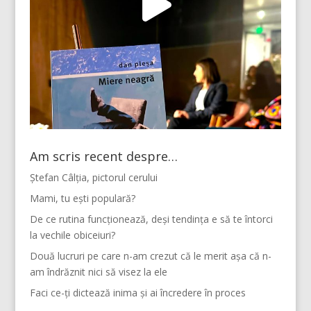
Am scris recent despre…
Ștefan Câlția, pictorul cerului
Mami, tu ești populară?
De ce rutina funcționează, deși tendința e să te întorci
la vechile obiceiuri?
Două lucruri pe care n-am crezut că le merit așa că n-
am îndrăznit nici să visez la ele
Faci ce-ți dictează inima și ai încredere în proces