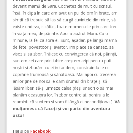
devenit mamă de Sara. Cochetez de mult cu scrisul,
însă, în clipa în care am avut un pui de om în brațe, am
simțit că trebuie să las să curgă cuvintele din mine, să
existe undeva, iscălite, toate momentele prin care trec
în viața mea, de părinte. Apoi a apărut Mara. Ca o
minune, la fel ca sora ei. Sunt, așadar, pe lângă mamă
de fete, povestitor și aviator. Imi place sa dansez, sa
visez si sa zbor. Trăiesc cu convingerea că noi, părinţii,
suntem cei care prin iubire creştem aripi pentru puii
noştri şi zburăm cu ei în tandem, construindu-le o
copilărie frumoasă şi sănătoasă. Mai apoi cu trecerea
anilor ține de noi să le dăm drumul din braţe și să-i
lăsăm liberi să-și urmeze calea (deşi uneori o să mai
planăm deasupra lor, în zbor controlat, pentru a le
reaminti că suntem şi vom fi lângă ei necondiţionat).
Vă
mulțumesc că faceți și voi parte din aventura
asta!
Hai și pe
Facebook