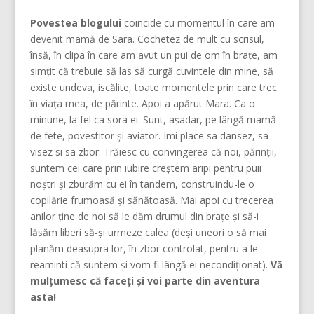
Povestea blogului
coincide cu momentul în care am
devenit mamă de Sara. Cochetez de mult cu scrisul,
însă, în clipa în care am avut un pui de om în brațe, am
simțit că trebuie să las să curgă cuvintele din mine, să
existe undeva, iscălite, toate momentele prin care trec
în viața mea, de părinte. Apoi a apărut Mara. Ca o
minune, la fel ca sora ei. Sunt, așadar, pe lângă mamă
de fete, povestitor și aviator. Imi place sa dansez, sa
visez si sa zbor. Trăiesc cu convingerea că noi, părinţii,
suntem cei care prin iubire creştem aripi pentru puii
noştri şi zburăm cu ei în tandem, construindu-le o
copilărie frumoasă şi sănătoasă. Mai apoi cu trecerea
anilor ține de noi să le dăm drumul din braţe și să-i
lăsăm liberi să-și urmeze calea (deşi uneori o să mai
planăm deasupra lor, în zbor controlat, pentru a le
reaminti că suntem şi vom fi lângă ei necondiţionat).
Vă
mulțumesc că faceți și voi parte din aventura
asta!