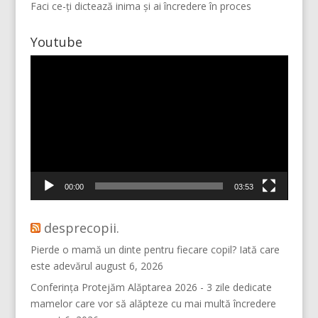
Faci ce-ți dictează inima și ai încredere în proces
Youtube
Player
video
Vino pe Instagram!
00:00
03:53
desprecopii.
Pierde o mamă un dinte pentru fiecare copil? Iată care
este adevărul
august 6, 2026
Conferința Protejăm Alăptarea 2026 - 3 zile dedicate
mamelor care vor să alăpteze cu mai multă încredere