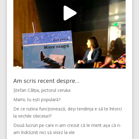
Am scris recent despre…
Ștefan Câlția, pictorul cerului
Mami, tu ești populară?
De ce rutina funcționează, deși tendința e să te întorci
la vechile obiceiuri?
Două lucruri pe care n-am crezut că le merit așa că n-
am îndrăznit nici să visez la ele