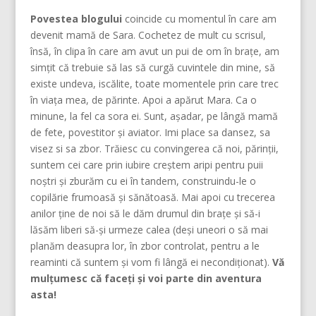
Povestea blogului
coincide cu momentul în care am
devenit mamă de Sara. Cochetez de mult cu scrisul,
însă, în clipa în care am avut un pui de om în brațe, am
simțit că trebuie să las să curgă cuvintele din mine, să
existe undeva, iscălite, toate momentele prin care trec
în viața mea, de părinte. Apoi a apărut Mara. Ca o
minune, la fel ca sora ei. Sunt, așadar, pe lângă mamă
de fete, povestitor și aviator. Imi place sa dansez, sa
visez si sa zbor. Trăiesc cu convingerea că noi, părinţii,
suntem cei care prin iubire creştem aripi pentru puii
noştri şi zburăm cu ei în tandem, construindu-le o
copilărie frumoasă şi sănătoasă. Mai apoi cu trecerea
anilor ține de noi să le dăm drumul din braţe și să-i
lăsăm liberi să-și urmeze calea (deşi uneori o să mai
planăm deasupra lor, în zbor controlat, pentru a le
reaminti că suntem şi vom fi lângă ei necondiţionat).
Vă
mulțumesc că faceți și voi parte din aventura
asta!