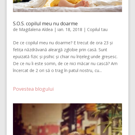
S.O.S. copilul meu nu doarme
de
Magdalena Aldea
|
ian. 18, 2018
|
Copilul tau
De ce copilul meu nu doarme? E trecut de ora 23 și
fetița năzdrăvană aleargă zglobie prin casă. Sunt
epuizată fizic și psihic și chiar nu înțeleg unde greșesc.
De ce nu îi este somn, de ce nici măcar nu cască? Am
încercat de 2 ori să o trag în patul nostru, cu...
Povestea blogului