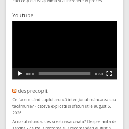
Faci ce-ți dictează inima și ai încredere în proces
Youtube
Player
video
Mai multe...
Vino pe Instagram!
00:00
03:53
desprecopii.
Ce facem când copilul aruncă intenționat mâncarea sau
tacâmurile? - cateva explicatii si sfaturi utile
august 5,
2026
Ai nasul infundat des si esti insarcinata? Despre rinita de
sarcina - cauze, simptome si 7 recomandari
august 5,