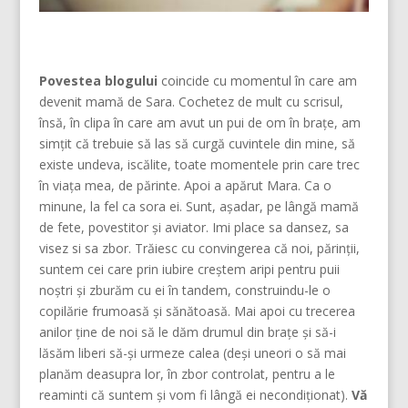
Povestea blogului
coincide cu momentul în care am
devenit mamă de Sara. Cochetez de mult cu scrisul,
însă, în clipa în care am avut un pui de om în brațe, am
simțit că trebuie să las să curgă cuvintele din mine, să
existe undeva, iscălite, toate momentele prin care trec
în viața mea, de părinte. Apoi a apărut Mara. Ca o
minune, la fel ca sora ei. Sunt, așadar, pe lângă mamă
de fete, povestitor și aviator. Imi place sa dansez, sa
visez si sa zbor. Trăiesc cu convingerea că noi, părinţii,
suntem cei care prin iubire creştem aripi pentru puii
noştri şi zburăm cu ei în tandem, construindu-le o
copilărie frumoasă şi sănătoasă. Mai apoi cu trecerea
anilor ține de noi să le dăm drumul din braţe și să-i
lăsăm liberi să-și urmeze calea (deşi uneori o să mai
planăm deasupra lor, în zbor controlat, pentru a le
reaminti că suntem şi vom fi lângă ei necondiţionat).
Vă