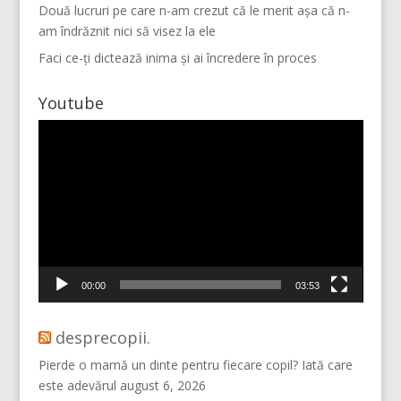
Două lucruri pe care n-am crezut că le merit așa că n-
am îndrăznit nici să visez la ele
Faci ce-ți dictează inima și ai încredere în proces
Youtube
Player
video
Mai multe...
Vino pe Instagram!
00:00
03:53
desprecopii.
Pierde o mamă un dinte pentru fiecare copil? Iată care
este adevărul
august 6, 2026