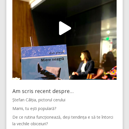
Am scris recent despre…
Ștefan Câlția, pictorul cerului
Mami, tu ești populară?
De ce rutina funcționează, deși tendința e să te întorci
la vechile obiceiuri?