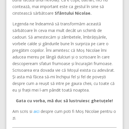
contează, mai important este ca gestul în sine să
cinstească sărbătoare
Sfântului Nicolae.
Legenda ne îndeamnă să transformăm această
sărbătoare în ceva mai mult decât un schimb de
cadouri. Să amestecăm și zâmbetele, îmbrățișările,
vorbele calde și gândurile bune în surpriza pe care o
pregătim copiilor. Îmi amintesc că Moș Nicolae îmi
aducea mereu pe lângă dulciuri și o scrisoare în care
descopeream sfaturi frumoase și încurajări frumoase.
Scrisoarea era dovada vie că Moșul exista cu adevărat.
Și asta mă făcea să-mi închipui fel și fel de povești
despre cum a reușit să intre pe gaura cheii, cu toate că
eu și frații mei l-am pândit toată noaptea.
Gata cu vorba, mă duc să lustruiesc ghetuțele!
Am scris si
aici
despre cum poti fi Moș Nicolae pentru o
zi.