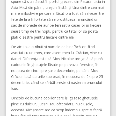
spune că s-a născut în portul grecesc din Patara, Licia în
Asia Mică din părinți creștini înstăriți. Una dintre cea mai
mare milostivire pe care a făcut-o a fost să salveze trei
fete de la a fi forțate să se prostitueze, aruncând un
sac de monede de aur pe fereastra casei lor în fiecare
seară timp de trei nopți, pentru ca tatăl lor să poată
plăti o zestre pentru fiecare dintre ele.
De aici i s-a atribuit și numele de binefăcător, fiind
asociat cu un moș, care asemenea lui Crăciun, vine cu
daruri. Diferența este că Moș Nicolae are grijă să pună
cadourile în ghetuțele lăsate pe pervazul ferestrei, în
noaptea de cinci spre șase decembrie, pe când Moș
Crăciun lasă darurile sub brad, în noaptea de 24spre 25
decembrie, când se sărbătorește și nașterea pruncului
Isus.
Dincolo de bucuria copiilor care își găsesc ghetuțele
pline cu dulciuri, jucării sau câteodată, nuielușele,
această sărbătoare are ca scop îndemnul spre o faptă
bună făcută unui nevoiaș. Că e copil, bătrân, nici nu