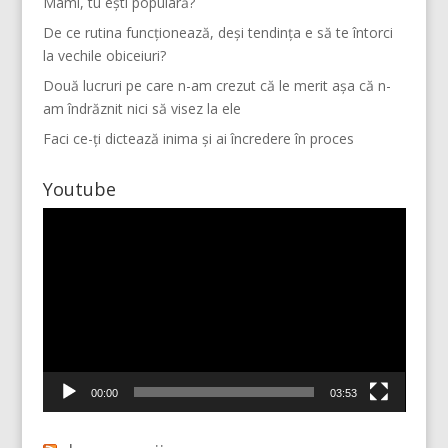
Mami, tu ești populară?
De ce rutina funcționează, deși tendința e să te întorci
la vechile obiceiuri?
Două lucruri pe care n-am crezut că le merit așa că n-
am îndrăznit nici să visez la ele
Faci ce-ți dictează inima și ai încredere în proces
Youtube
Player
video
Mai multe...
Vino pe Instagram!
00:00
03:53