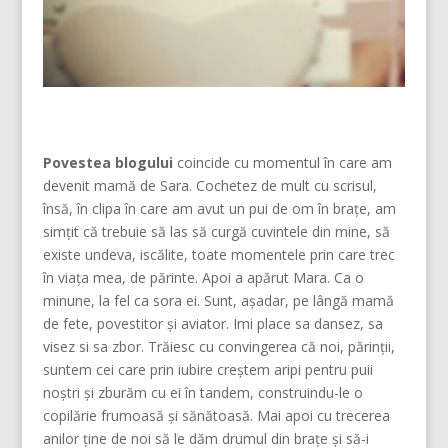
Povestea blogului
coincide cu momentul în care am
devenit mamă de Sara. Cochetez de mult cu scrisul,
însă, în clipa în care am avut un pui de om în brațe, am
simțit că trebuie să las să curgă cuvintele din mine, să
existe undeva, iscălite, toate momentele prin care trec
în viața mea, de părinte. Apoi a apărut Mara. Ca o
minune, la fel ca sora ei. Sunt, așadar, pe lângă mamă
de fete, povestitor și aviator. Imi place sa dansez, sa
visez si sa zbor. Trăiesc cu convingerea că noi, părinţii,
suntem cei care prin iubire creştem aripi pentru puii
noştri şi zburăm cu ei în tandem, construindu-le o
copilărie frumoasă şi sănătoasă. Mai apoi cu trecerea
anilor ține de noi să le dăm drumul din braţe și să-i