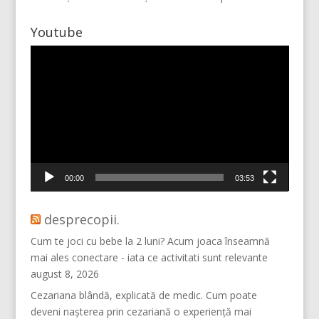
Youtube
Player
video
Mai multe...
Vino pe Instagram!
00:00
03:53
desprecopii.
Cum te joci cu bebe la 2 luni? Acum joaca înseamnă
mai ales conectare - iata ce activitati sunt relevante
august 8, 2026
Cezariana blândă, explicată de medic. Cum poate
deveni nașterea prin cezariană o experiență mai