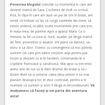
Povestea blogului
coincide cu momentul în care am
devenit mamă de Sara. Cochetez de mult cu scrisul,
însă, în clipa în care am avut un pui de om în brațe, am
simțit că trebuie să las să curgă cuvintele din mine, să
existe undeva, iscălite, toate momentele prin care trec
în viața mea, de părinte. Apoi a apărut Mara. Ca o
minune, la fel ca sora ei. Sunt, așadar, pe lângă mamă
de fete, povestitor și aviator. Imi place sa dansez, sa
visez si sa zbor. Trăiesc cu convingerea că noi, părinţii,
suntem cei care prin iubire creştem aripi pentru puii
noştri şi zburăm cu ei în tandem, construindu-le o
copilărie frumoasă şi sănătoasă. Mai apoi cu trecerea
anilor ține de noi să le dăm drumul din braţe și să-i
lăsăm liberi să-și urmeze calea (deşi uneori o să mai
planăm deasupra lor, în zbor controlat, pentru a le
reaminti că suntem şi vom fi lângă ei necondiţionat).
Vă
mulțumesc că faceți și voi parte din aventura
asta!