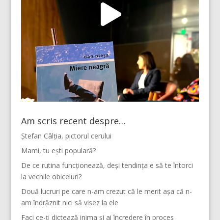
Am scris recent despre…
Ștefan Câlția, pictorul cerului
Mami, tu ești populară?
De ce rutina funcționează, deși tendința e să te întorci
la vechile obiceiuri?
Două lucruri pe care n-am crezut că le merit așa că n-
am îndrăznit nici să visez la ele
Faci ce-ți dictează inima și ai încredere în proces