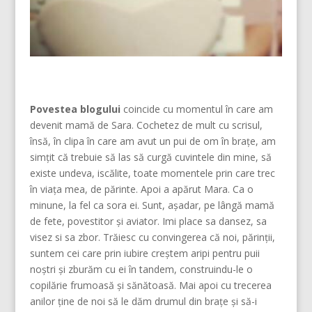
Povestea blogului
coincide cu momentul în care am
devenit mamă de Sara. Cochetez de mult cu scrisul,
însă, în clipa în care am avut un pui de om în brațe, am
simțit că trebuie să las să curgă cuvintele din mine, să
existe undeva, iscălite, toate momentele prin care trec
în viața mea, de părinte. Apoi a apărut Mara. Ca o
minune, la fel ca sora ei. Sunt, așadar, pe lângă mamă
de fete, povestitor și aviator. Imi place sa dansez, sa
visez si sa zbor. Trăiesc cu convingerea că noi, părinţii,
suntem cei care prin iubire creştem aripi pentru puii
noştri şi zburăm cu ei în tandem, construindu-le o
copilărie frumoasă şi sănătoasă. Mai apoi cu trecerea
anilor ține de noi să le dăm drumul din braţe și să-i