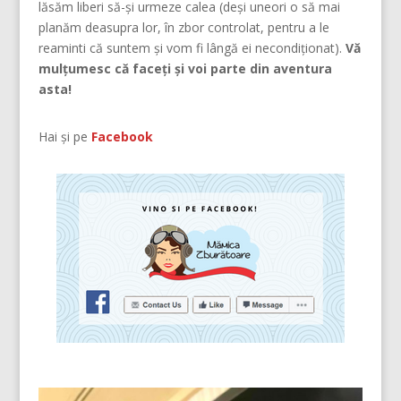
lăsăm liberi să-și urmeze calea (deşi uneori o să mai
planăm deasupra lor, în zbor controlat, pentru a le
reaminti că suntem şi vom fi lângă ei necondiţionat).
Vă
mulțumesc că faceți și voi parte din aventura
asta!
Hai și pe
Facebook