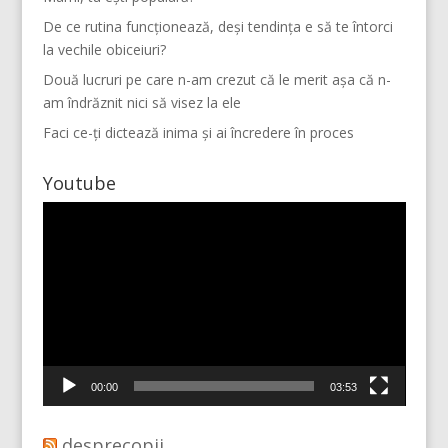
De ce rutina funcționează, deși tendința e să te întorci
la vechile obiceiuri?
Două lucruri pe care n-am crezut că le merit așa că n-
am îndrăznit nici să visez la ele
Faci ce-ți dictează inima și ai încredere în proces
Youtube
Player
video
Mai multe...
Vino pe Instagram!
00:00
03:53
desprecopii.