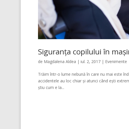
Siguranța copilului în mașin
de
Magdalena Aldea
|
iul. 2, 2017
|
Evenimente
Trăim într-o lume nebună în care nu mai este îndea
accidentele au loc chiar și atunci când ești extre
știu cum e la...