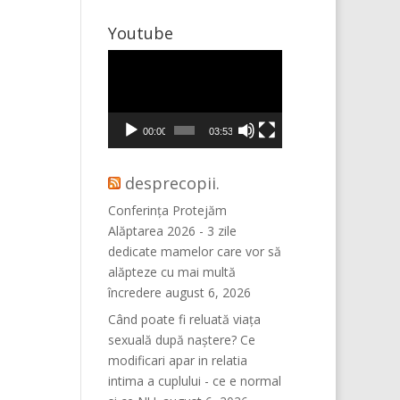
Youtube
Player
video
00:00
03:53
desprecopii.
Conferința Protejăm
Alăptarea 2026 - 3 zile
dedicate mamelor care vor să
alăpteze cu mai multă
încredere
august 6, 2026
Când poate fi reluată viața
sexuală după naștere? Ce
modificari apar in relatia
intima a cuplului - ce e normal