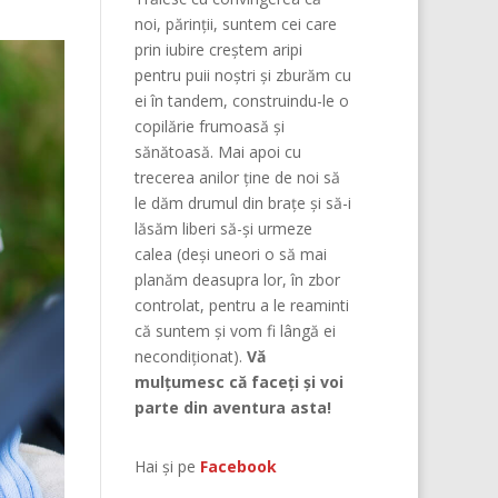
noi, părinţii, suntem cei care
prin iubire creştem aripi
pentru puii noştri şi zburăm cu
ei în tandem, construindu-le o
copilărie frumoasă şi
sănătoasă. Mai apoi cu
trecerea anilor ține de noi să
le dăm drumul din braţe și să-i
lăsăm liberi să-și urmeze
calea (deşi uneori o să mai
planăm deasupra lor, în zbor
controlat, pentru a le reaminti
că suntem şi vom fi lângă ei
necondiţionat).
Vă
mulțumesc că faceți și voi
parte din aventura asta!
Hai și pe
Facebook