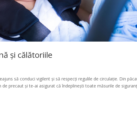
ă și călătoriile
juns să conduci vigilent și să respecți regulile de circulație. Din păca
m de precaut și te-ai asigurat că îndeplinești toate măsurile de siguran