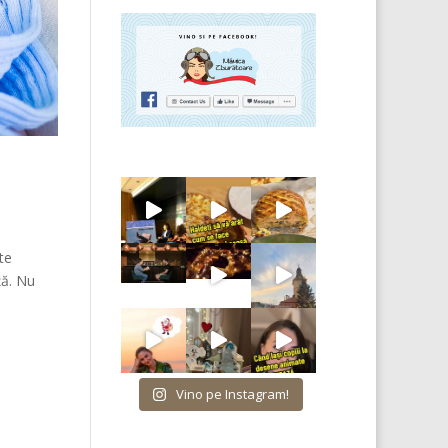
te
ță. Nu
Vino pe Instagram!