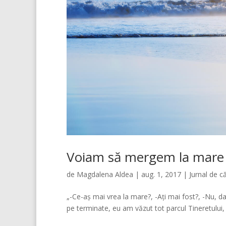
Voiam să mergem la mare
de
Magdalena Aldea
|
aug. 1, 2017
|
Jurnal de c
„-Ce-aș mai vrea la mare?, -Ați mai fost?, -Nu, d
pe terminate, eu am văzut tot parcul Tineretului, e