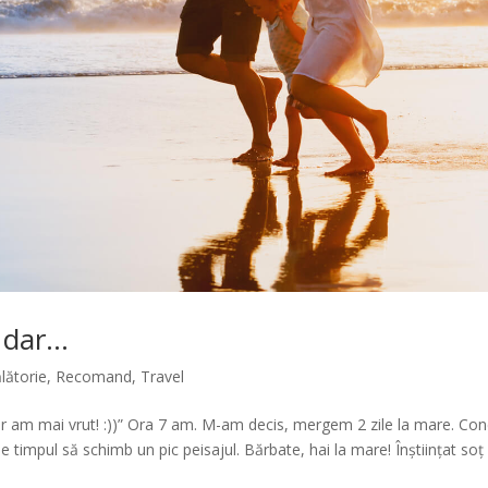
 dar…
ălătorie
,
Recomand
,
Travel
ar am mai vrut! :))” Ora 7 am. M-am decis, mergem 2 zile la mare. Con
 timpul să schimb un pic peisajul. Bărbate, hai la mare! Înștiințat soț c