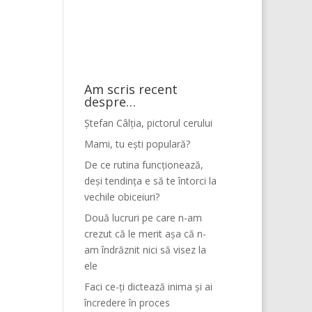
Am scris recent
despre…
Ștefan Câlția, pictorul cerului
Mami, tu ești populară?
De ce rutina funcționează,
deși tendința e să te întorci la
vechile obiceiuri?
Două lucruri pe care n-am
crezut că le merit așa că n-
am îndrăznit nici să visez la
ele
Faci ce-ți dictează inima și ai
încredere în proces