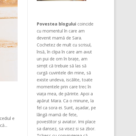
Povestea blogului
coincide
cu momentul în care am
devenit mamă de Sara.
Cochetez de mult cu scrisul,
însă, în clipa în care am avut
un pui de om în brațe, am
simțit că trebuie să las să
curgă cuvintele din mine, să
existe undeva, iscălite, toate
momentele prin care trec în
viața mea, de părinte. Apoi a
apărut Mara. Ca o minune, la
fel ca sora ei. Sunt, așadar, pe
lângă mamă de fete,
cediul e
povestitor și aviator. Imi place
ă...
sa dansez, sa visez si sa zbor.
Trăiesc cu convingerea că