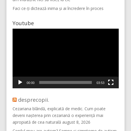
Faci ce-ți dictează inima și ai încredere în proces
Youtube
Player
video
Mai multe...
Vino pe Instagram!
00:00
03:53
desprecopii.
Cezariana blândă, explicată de medic. Cum poate
deveni nașterea prin cezariană o experiență mai
apropiată de cea naturală
august 8, 2026
Copilul meu are autism? Semne şi simptome de autism