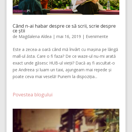
Când n-ai habar despre ce să scrii, scrie despre
ce știi
de
Magdalena Aldea
|
mai 16, 2019
|
Evenimente
Este a zecea-a oară când mă învârt cu mașina pe lângă
mall-ul ăsta. Care o fi faza? De ce waze-ul nu-mi arată
exact unde găsesc HUB-ul vieții? Dacă aș fi ascultat-o
pe Andreea și luam un taxi, ajungeam mai repede și
poate ceva mai veselă! Punem la dispoziția...
Povestea blogului