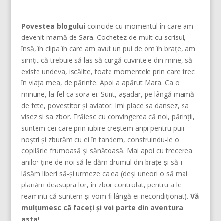
Povestea blogului
coincide cu momentul în care am
devenit mamă de Sara. Cochetez de mult cu scrisul,
însă, în clipa în care am avut un pui de om în brațe, am
simțit că trebuie să las să curgă cuvintele din mine, să
existe undeva, iscălite, toate momentele prin care trec
în viața mea, de părinte. Apoi a apărut Mara. Ca o
minune, la fel ca sora ei. Sunt, așadar, pe lângă mamă
de fete, povestitor și aviator. Imi place sa dansez, sa
visez si sa zbor. Trăiesc cu convingerea că noi, părinţii,
suntem cei care prin iubire creştem aripi pentru puii
noştri şi zburăm cu ei în tandem, construindu-le o
copilărie frumoasă şi sănătoasă. Mai apoi cu trecerea
anilor ține de noi să le dăm drumul din braţe și să-i
lăsăm liberi să-și urmeze calea (deşi uneori o să mai
planăm deasupra lor, în zbor controlat, pentru a le
reaminti că suntem şi vom fi lângă ei necondiţionat).
Vă
mulțumesc că faceți și voi parte din aventura
asta!