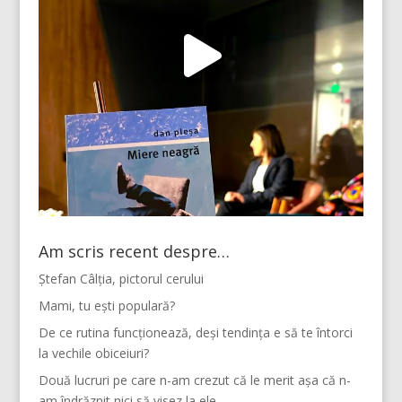
Am scris recent despre…
Ștefan Câlția, pictorul cerului
Mami, tu ești populară?
De ce rutina funcționează, deși tendința e să te întorci
la vechile obiceiuri?
Două lucruri pe care n-am crezut că le merit așa că n-
am îndrăznit nici să visez la ele