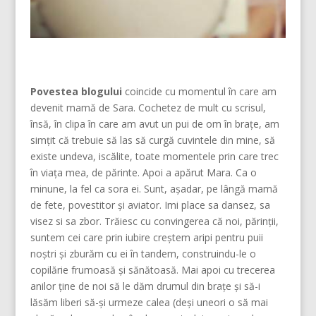
Povestea blogului
coincide cu momentul în care am
devenit mamă de Sara. Cochetez de mult cu scrisul,
însă, în clipa în care am avut un pui de om în brațe, am
simțit că trebuie să las să curgă cuvintele din mine, să
existe undeva, iscălite, toate momentele prin care trec
în viața mea, de părinte. Apoi a apărut Mara. Ca o
minune, la fel ca sora ei. Sunt, așadar, pe lângă mamă
de fete, povestitor și aviator. Imi place sa dansez, sa
visez si sa zbor. Trăiesc cu convingerea că noi, părinţii,
suntem cei care prin iubire creştem aripi pentru puii
noştri şi zburăm cu ei în tandem, construindu-le o
copilărie frumoasă şi sănătoasă. Mai apoi cu trecerea
anilor ține de noi să le dăm drumul din braţe și să-i
lăsăm liberi să-și urmeze calea (deşi uneori o să mai