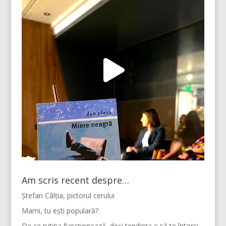
Am scris recent despre…
Ștefan Câlția, pictorul cerului
Mami, tu ești populară?
De ce rutina funcționează, deși tendința e să te întorci