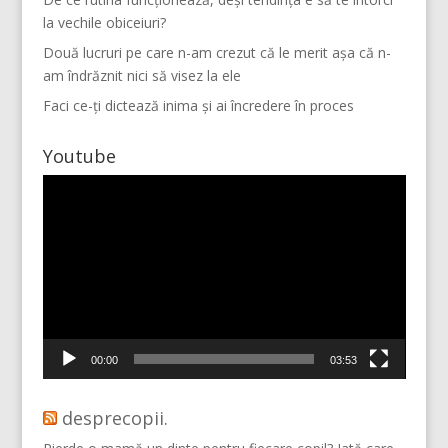
la vechile obiceiuri?
Două lucruri pe care n-am crezut că le merit așa că n-
am îndrăznit nici să visez la ele
Faci ce-ți dictează inima și ai încredere în proces
Youtube
Player
video
Vino pe Instagram!
00:00
03:53
desprecopii.