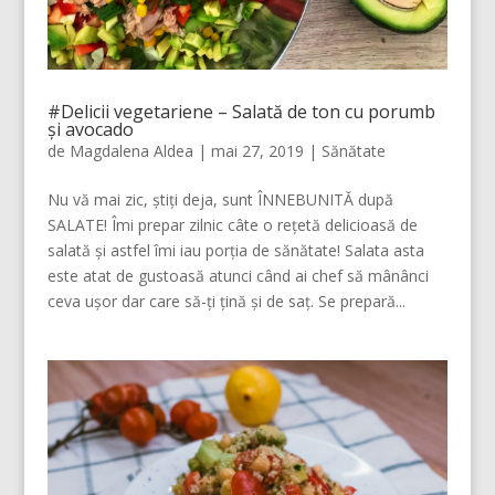
#Delicii vegetariene – Salată de ton cu porumb
și avocado
de
Magdalena Aldea
|
mai 27, 2019
|
Sănătate
Nu vă mai zic, știți deja, sunt ÎNNEBUNITĂ după
SALATE! Îmi prepar zilnic câte o rețetă delicioasă de
salată și astfel îmi iau porția de sănătate! Salata asta
este atat de gustoasă atunci când ai chef să mânânci
ceva ușor dar care să-ți țină și de saț. Se prepară...