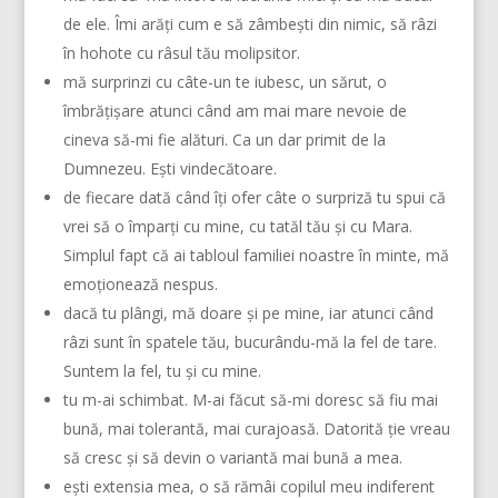
de ele. Îmi arăți cum e să zâmbești din nimic, să râzi
în hohote cu râsul tău molipsitor.
mă surprinzi cu câte-un te iubesc, un sărut, o
îmbrățișare atunci când am mai mare nevoie de
cineva să-mi fie alături. Ca un dar primit de la
Dumnezeu. Ești vindecătoare.
de fiecare dată când îți ofer câte o surpriză tu spui că
vrei să o împarți cu mine, cu tatăl tău și cu Mara.
Simplul fapt că ai tabloul familiei noastre în minte, mă
emoționează nespus.
dacă tu plângi, mă doare și pe mine, iar atunci când
râzi sunt în spatele tău, bucurându-mă la fel de tare.
Suntem la fel, tu și cu mine.
tu m-ai schimbat. M-ai făcut să-mi doresc să fiu mai
bună, mai tolerantă, mai curajoasă. Datorită ție vreau
să cresc și să devin o variantă mai bună a mea.
ești extensia mea, o să rămâi copilul meu indiferent