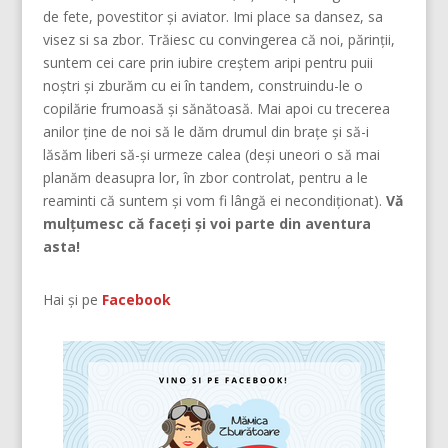
de fete, povestitor și aviator. Imi place sa dansez, sa
visez si sa zbor. Trăiesc cu convingerea că noi, părinţii,
suntem cei care prin iubire creştem aripi pentru puii
noştri şi zburăm cu ei în tandem, construindu-le o
copilărie frumoasă şi sănătoasă. Mai apoi cu trecerea
anilor ține de noi să le dăm drumul din braţe și să-i
lăsăm liberi să-și urmeze calea (deşi uneori o să mai
planăm deasupra lor, în zbor controlat, pentru a le
reaminti că suntem şi vom fi lângă ei necondiţionat).
Vă
mulțumesc că faceți și voi parte din aventura
asta!
Hai și pe
Facebook