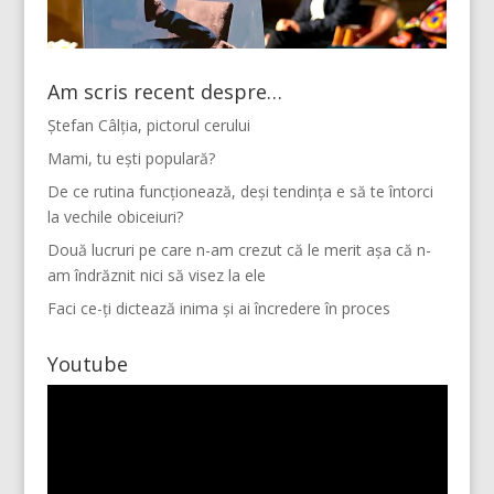
Am scris recent despre…
Ștefan Câlția, pictorul cerului
Mami, tu ești populară?
De ce rutina funcționează, deși tendința e să te întorci
la vechile obiceiuri?
Două lucruri pe care n-am crezut că le merit așa că n-
am îndrăznit nici să visez la ele
Faci ce-ți dictează inima și ai încredere în proces
Youtube
Player
video
Vino pe Instagram!