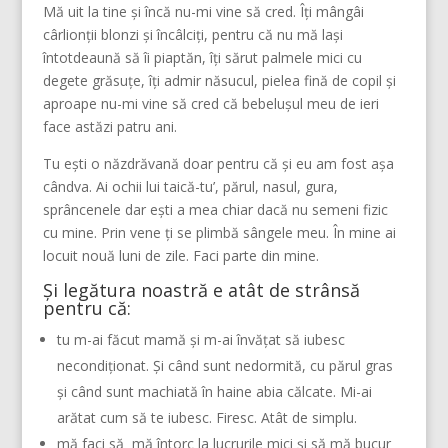
Mă uit la tine și încă nu-mi vine să cred. Îți mângâi
cârlionții blonzi și încâlciți, pentru că nu mă lași
întotdeaună să îi piaptăn, îți sărut palmele mici cu
degete grăsuțe, îți admir năsucul, pielea fină de copil și
aproape nu-mi vine să cred că bebelușul meu de ieri
face astăzi patru ani.
Tu ești o năzdrăvană doar pentru că și eu am fost așa
cândva. Ai ochii lui taică-tu’, părul, nasul, gura,
sprâncenele dar ești a mea chiar dacă nu semeni fizic
cu mine. Prin vene ți se plimbă sângele meu. În mine ai
locuit nouă luni de zile. Faci parte din mine.
Și legătura noastră e atât de strânsă
pentru că:
tu m-ai făcut mamă și m-ai învățat să iubesc
necondiționat. Și când sunt nedormită, cu părul gras
și când sunt machiată în haine abia călcate. Mi-ai
arătat cum să te iubesc. Firesc. Atât de simplu.
mă faci să mă întorc la lucrurile mici și să mă bucur