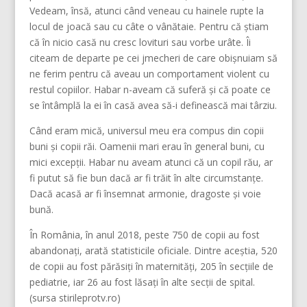
Vedeam, însă, atunci când veneau cu hainele rupte la
locul de joacă sau cu câte o vânătaie. Pentru că știam
că în nicio casă nu cresc lovituri sau vorbe urâte. Îi
citeam de departe pe cei jmecheri de care obișnuiam să
ne ferim pentru că aveau un comportament violent cu
restul copiilor. Habar n-aveam că suferă și că poate ce
se întâmplă la ei în casă avea să-i definească mai târziu.
Când eram mică, universul meu era compus din copii
buni și copii răi. Oamenii mari erau în general buni, cu
mici excepții. Habar nu aveam atunci că un copil rău, ar
fi putut să fie bun dacă ar fi trăit în alte circumstanțe.
Dacă acasă ar fi însemnat armonie, dragoste și voie
bună.
În România, în anul 2018, peste 750 de copii au fost
abandonaţi, arată statisticile oficiale. Dintre aceştia, 520
de copii au fost părăsiţi în maternităţi, 205 în secţiile de
pediatrie, iar 26 au fost lăsaţi în alte secţii de spital.
(sursa stirileprotv.ro)