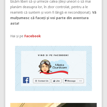
lăsăm liberi să-și urmeze calea (deşi uneori o să mai
planăm deasupra lor, în zbor controlat, pentru a le
reaminti că suntem şi vom fi lângă ei necondiţionat).
Vă
mulțumesc că faceți și voi parte din aventura
asta!
Hai și pe
Facebook