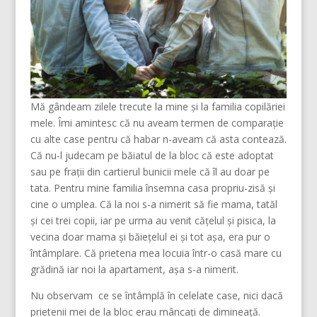
Mă gândeam zilele trecute la mine și la familia copilăriei
mele. Îmi amintesc că nu aveam termen de comparație
cu alte case pentru că habar n-aveam că asta contează.
Că nu-l judecam pe băiatul de la bloc că este adoptat
sau pe frații din cartierul bunicii mele că îl au doar pe
tata. Pentru mine familia însemna casa propriu-zisă și
cine o umplea. Că la noi s-a nimerit să fie mama, tatăl
și cei trei copii, iar pe urma au venit cățelul și pisica, la
vecina doar mama și băiețelul ei și tot așa, era pur o
întâmplare. Că prietena mea locuia într-o casă mare cu
grădină iar noi la apartament, așa s-a nimerit.
Nu observam ce se întâmplă în celelate case, nici dacă
prietenii mei de la bloc erau mâncați de dimineață.