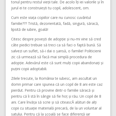
tonul pentru restul vieții tale. De acolo îți iei valorile și în
jurul ei te construiești tu copil, adolescent, om.
Cum este viața copiilor care nu cunosc cuvântul
familie??? Tristă, dezorientată, fadă, singură, săracă,
lipsită de iubire, goală!
Citesc despre povești de adopție și nu-mi vine să cred
câte piedici trebuie să treci ca să faci o faptă bună. Să
salvezi un suflet, să-i dai o șansă, o familie! Politicienii
zic că urmează să facă mai simplă procedura de
adopție. Adevărul este că sunt mulți copii abandonați și
puțini copii adoptabili.
Zilele trecute, la România te iubesc, am ascultat un
domn primar care spunea că un copil de 8 ani este caz
pierdut. Pentru că provine dintr-o familie săracă și
pentru că îi stă în sânge să fie hoț și rău. Un copil de 8
ani. Care învăța să scrie și să citeascĂ alături de alți
copii cu situație materială precară, de la un voluntar al
satului. Pentru că la școală se face diferență iar