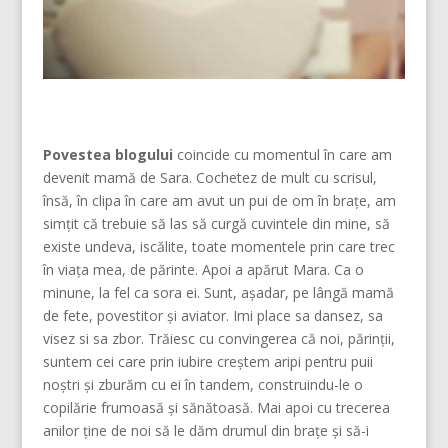
Povestea blogului
coincide cu momentul în care am
devenit mamă de Sara. Cochetez de mult cu scrisul,
însă, în clipa în care am avut un pui de om în brațe, am
simțit că trebuie să las să curgă cuvintele din mine, să
existe undeva, iscălite, toate momentele prin care trec
în viața mea, de părinte. Apoi a apărut Mara. Ca o
minune, la fel ca sora ei. Sunt, așadar, pe lângă mamă
de fete, povestitor și aviator. Imi place sa dansez, sa
visez si sa zbor. Trăiesc cu convingerea că noi, părinţii,
suntem cei care prin iubire creştem aripi pentru puii
noştri şi zburăm cu ei în tandem, construindu-le o
copilărie frumoasă şi sănătoasă. Mai apoi cu trecerea
anilor ține de noi să le dăm drumul din braţe și să-i