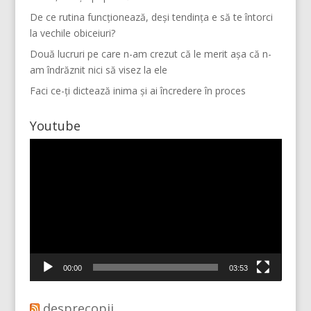
De ce rutina funcționează, deși tendința e să te întorci
la vechile obiceiuri?
Două lucruri pe care n-am crezut că le merit așa că n-
am îndrăznit nici să visez la ele
Faci ce-ți dictează inima și ai încredere în proces
Youtube
Player
video
Mai multe...
Vino pe Instagram!
00:00
03:53
desprecopii.