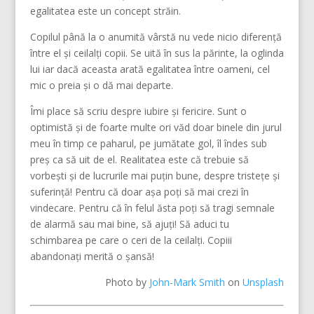
egalitatea este un concept străin.
Copilul până la o anumită vârstă nu vede nicio diferență
între el și ceilalți copii. Se uită în sus la părinte, la oglinda
lui iar dacă aceasta arată egalitatea între oameni, cel
mic o preia și o dă mai departe.
Îmi place să scriu despre iubire și fericire. Sunt o
optimistă și de foarte multe ori văd doar binele din jurul
meu în timp ce paharul, pe jumătate gol, îl îndes sub
preș ca să uit de el. Realitatea este că trebuie să
vorbești și de lucrurile mai puțin bune, despre tristețe și
suferință! Pentru că doar așa poți să mai crezi în
vindecare. Pentru că în felul ăsta poți să tragi semnale
de alarmă sau mai bine, să ajuți! Să aduci tu
schimbarea pe care o ceri de la ceilalți. Copiii
abandonați merită o șansă!
Photo by
John-Mark Smith
on
Unsplash