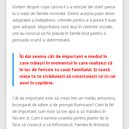
Vorbim despre copii cărora li s-a retezat din start șansa
la o viață de familie normală. Dintre aceștia puțin devin
adoptabili și îndeplinesc criteriile pentru a a putea fi luați
spre adopție. Majoritatea sunt duși în centrele sociale,
unii au norocul să fie plasați în familii însă pentru o
perioadă scurtă și determinată.
Îți dai seama cât de important e mediul în
care trăiești în momentul în care realizezi că
în loc de fericire tu cauți familialul. Și toată
viața ta te străduiești să construiești ce (n-)ai
avut în copilărie.
Cât de important este să crești într-un mediu armonios,
înconjurat de iubire și de principii frumoase? Cam la fel
de important cum este să bei apă și să mănânci în
fiecare zi. Cum e lumina soarelui pentru plante de le
face să crească și să înflorească. Familia îți dictează