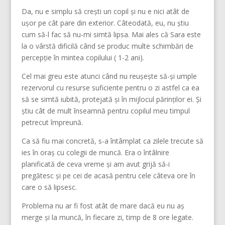
Da, nu e simplu să crești un copil și nu e nici atât de
ușor pe cât pare din exterior. Câteodată, eu, nu știu
cum să-l fac să nu-mi simtă lipsa. Mai ales că Sara este
la o vârstă dificilă când se produc multe schimbări de
percepție în mintea copilului ( 1-2 ani).
Cel mai greu este atunci când nu reușește să-și umple
rezervorul cu resurse suficiente pentru o zi astfel ca ea
să se simtă iubită, protejată și în mijlocul părinților ei. Și
știu cât de mult înseamnă pentru copilul meu timpul
petrecut împreună.
Ca să fiu mai concretă, s-a întâmplat ca zilele trecute să
ies în oraș cu colegii de muncă. Era o întâlnire
planificată de ceva vreme și am avut grijă să-i
pregătesc și pe cei de acasă pentru cele câteva ore în
care o să lipsesc.
Problema nu ar fi fost atât de mare dacă eu nu aș
merge și la muncă, în fiecare zi, timp de 8 ore legate.