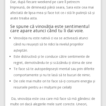
Dar, după fiecare weekend pe care îl petrecm
împreună, de dimineață până seara, Sara este cea mai
afectată de lipsa mea și face tot ce-i stă în putință să și
arate treaba asta.
Se spune că vinovăția este sentimentul
care apare atunci când tu îi dai voie.
Vinovăția nu este nativă ci ea se activează atunci
când nu reușești să te ridici la nivelul propriilor
așteptări.
Este distructivă și te conduce către sentimente de
regret, demotivându-te și scăzându-ți stima de sine
Te face să te autopedepsești mental sau prin diferite
comportamente și nu te lasă să te bucuri de nimic.
De cele mai multe ori te face să-ți consumi energia și
resursele pentru a-i mulțumi pe ceilalți
Da, vinovăția este cea care mă face să mă gândesc de
multe ori dacă alegerile mele sunt corecte. Uneori,