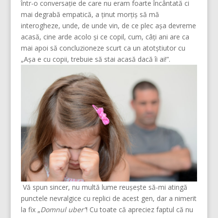
într-o conversație de care nu eram foarte încântată ci
mai degrabă empatică, a ținut morțiș să mă
interogheze, unde, de unde vin, de ce plec așa devreme
acasă, cine arde acolo și ce copil, cum, câți ani are ca
mai apoi să concluzioneze scurt ca un atotștiutor cu
„Așa e cu copii, trebuie să stai acasă dacă îi ai!”.
Vă spun sincer, nu multă lume reușește să-mi atingă
punctele nevralgice cu replici de acest gen, dar a nimerit
la fix „
Domnul uber”
! Cu toate că apreciez faptul că nu