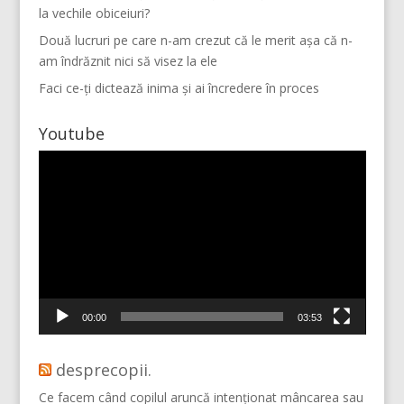
la vechile obiceiuri?
Două lucruri pe care n-am crezut că le merit așa că n-
am îndrăznit nici să visez la ele
Faci ce-ți dictează inima și ai încredere în proces
Youtube
Player
video
Mai multe...
Vino pe Instagram!
00:00
03:53
desprecopii.
Ce facem când copilul aruncă intenționat mâncarea sau