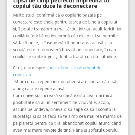
Lipsa de timp petrecut împreună cu
copilul tău duce la deconectare
Multe studii confirmă că o copilărie bazată pe
conectare este cheia pentru starea de bine a copilului
și, îl poate transforma mai târziu, într-un adult fericit. Iar
copilăria fericită nu înseamnă că celui mic i se permite
să facă orice, ci înseamnă că prioritatea acasă și la
școală este o atmosferă bazată pe conectare, în care
copilul se simte îngrijit, dorit și tratat cu corectitudine.
Citește și despre
special time – instrument de
conectare.
M-am urcat repede într-un uber și am sperat că o să
ajung cât de repede acasă.
Cum universul lucrează și dacă există cea mai mică
posibilitate să ai un sentiment de vinovăție, acolo,
ascuns pe undeva, cineva o să sape ca să-l scoată la
suprafață și să te facă să te simți cea mai rea mamă de
pe planetă pentru că ți-ai abandonat copilul atunci când
avea mai mare nevoie de tine. Până și șoferul uberului,