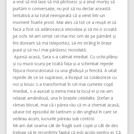
a vrut să mă lase să mă plictisesc și a ținut morțiș să
purtăm o conversație, nu pot să nu declar această
tentativă a lui total neinspirată că a venit într-un
moment foarte prost. Mai ales că tot ce a reușit el să
facă a fost să adâncească vinovăția și să mi-o scoată
pe ochi. M-am simțit cel mai mic om de pe pământ și
îmi doream să mă teleportez, să-mi strâng în brațe
puiul și să nu-l mai părăsesc niciodată.
Ajunsă acasă, Sara s-a calmat imediat. Cu ochii plânși
și cu mucii scurși pe toată fața și-a schimbat repede
fățuca morocănoasă cu una ghidușă și fericită. A uitat
repede de ce se supărase, a început să colaboreze cu
noi și brusc s-a transformat în cel mai cuminte copil.
Imediat, s-a așezat și inima mea la locul ei și ne-am
relaxat amândouă, una în brațele celeilalte. Ștefan a
rămas blocat, mai că-i părea rău că m-a chemat acasă,
uitase tot episodul de tantrum și din unghiul în care se
vedeau acum, lucrurile păreau sub control.
Mi-am dat seama cât de fragili sunt copiii și cât de des
trebuie să le reconfirmi faptul că ești acolo pentru ei. Că