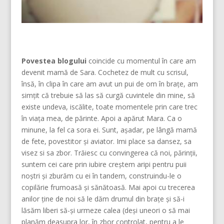
Povestea blogului
coincide cu momentul în care am
devenit mamă de Sara. Cochetez de mult cu scrisul,
însă, în clipa în care am avut un pui de om în brațe, am
simțit că trebuie să las să curgă cuvintele din mine, să
existe undeva, iscălite, toate momentele prin care trec
în viața mea, de părinte. Apoi a apărut Mara. Ca o
minune, la fel ca sora ei. Sunt, așadar, pe lângă mamă
de fete, povestitor și aviator. Imi place sa dansez, sa
visez si sa zbor. Trăiesc cu convingerea că noi, părinţii,
suntem cei care prin iubire creştem aripi pentru puii
noştri şi zburăm cu ei în tandem, construindu-le o
copilărie frumoasă şi sănătoasă. Mai apoi cu trecerea
anilor ține de noi să le dăm drumul din braţe și să-i
lăsăm liberi să-și urmeze calea (deşi uneori o să mai
planăm deasupra lor, în zbor controlat, pentru a le