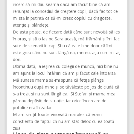
încerc să-mi dau seama dacă am făcut bine că am
renunțat la concediul de creștere copil, dacă fac tot ce-
mi stă în putință ca să-mi cresc copilul cu dragoste,
atenție și blândețe.
De asta poate, de fiecare dată când sunt nevoită să ies
în oraș, și să o las pe Sara acasă, mă frâmânt și îmi fac
sute de scenarii în cap. Știu că ea e bine doar că îmi
este greu când nu sunt lângă ea, mereu, așa cum mi-aș
dori.
Ultima dată, la ieșirea cu colegii de muncă, nici bine nu
am ajuns la locul întâlnirii că am și făcut cale întoarsă.
Mă sunase mama să-mi spună că fetița plânge
încontinuu după mine și se tăvălește pe jos de ciudă că
s-a trezit și nu sunt lângă ea. Și Ștefan și mama mea
păreau depășiți de situație, iar orice încercare de
potolire era în zadar.
M-am simțit foarte vinovată mai ales că eram
conștientă de faptul că nu am stat deloc cu ea toată
ziua.