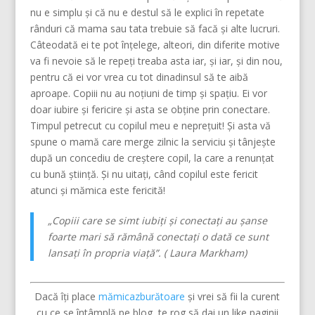
nu e simplu și că nu e destul să le explici în repetate
rânduri că mama sau tata trebuie să facă și alte lucruri.
Câteodată ei te pot înțelege, alteori, din diferite motive
va fi nevoie să le repeți treaba asta iar, și iar, și din nou,
pentru că ei vor vrea cu tot dinadinsul să te aibă
aproape. Copiii nu au noțiuni de timp și spațiu. Ei vor
doar iubire și fericire și asta se obține prin conectare.
Timpul petrecut cu copilul meu e neprețuit! Și asta vă
spune o mamă care merge zilnic la serviciu și tânjește
după un concediu de creștere copil, la care a renunțat
cu bună știință. Și nu uitați, când copilul este fericit
atunci și mămica este fericită!
„Copiii care se simt iubiți și conectați au șanse
foarte mari să rămână conectați o dată ce sunt
lansați în propria viață”. ( Laura Markham)
Dacă îți place
mămicazburătoare
și vrei să fii la curent
cu ce se întâmplă pe blog, te rog să dai un like paginii