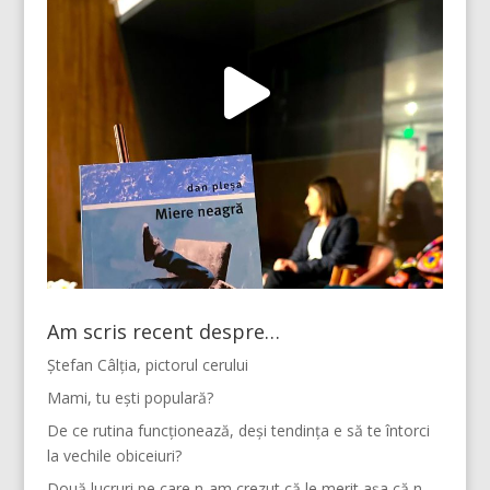
Am scris recent despre…
Ștefan Câlția, pictorul cerului
Mami, tu ești populară?
De ce rutina funcționează, deși tendința e să te întorci
la vechile obiceiuri?
Două lucruri pe care n-am crezut că le merit așa că n-