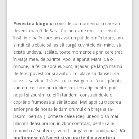
Povestea blogului
coincide cu momentul în care am
devenit mamă de Sara. Cochetez de mult cu scrisul,
însă, în clipa în care am avut un pui de om în brațe, am
simțit că trebuie să las să curgă cuvintele din mine, să
existe undeva, iscălite, toate momentele prin care trec
în viața mea, de părinte. Apoi a apărut Mara. Ca o
minune, la fel ca sora ei. Sunt, așadar, pe lângă mamă
de fete, povestitor și aviator. Imi place sa dansez, sa
visez si sa zbor. Trăiesc cu convingerea că noi, părinţii,
suntem cei care prin iubire creştem aripi pentru puii
noştri şi zburăm cu ei în tandem, construindu-le o
copilărie frumoasă şi sănătoasă. Mai apoi cu trecerea
anilor ține de noi să le dăm drumul din braţe și să-i
lăsăm liberi să-și urmeze calea (deşi uneori o să mai
planăm deasupra lor, în zbor controlat, pentru a le
reaminti că suntem şi vom fi lângă ei necondiţionat).
Vă
mulțumesc că faceți și voi parte din aventura