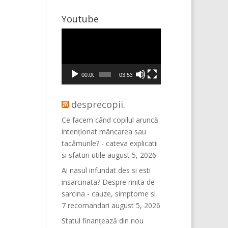
Youtube
Player
video
00:00
03:53
desprecopii.
Ce facem când copilul aruncă
intenționat mâncarea sau
tacâmurile? - cateva explicatii
si sfaturi utile
august 5, 2026
Ai nasul infundat des si esti
insarcinata? Despre rinita de
sarcina - cauze, simptome si
7 recomandari
august 5, 2026
Statul finanțează din nou