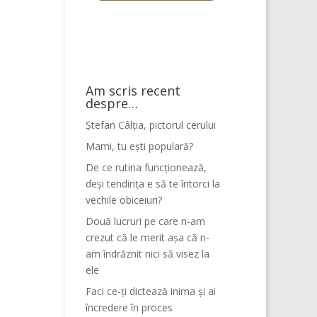
Am scris recent
despre…
Ștefan Câlția, pictorul cerului
Mami, tu ești populară?
De ce rutina funcționează,
deși tendința e să te întorci la
vechile obiceiuri?
Două lucruri pe care n-am
crezut că le merit așa că n-
am îndrăznit nici să visez la
ele
Faci ce-ți dictează inima și ai
încredere în proces