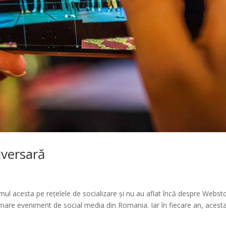
iversară
mul acesta pe rețelele de socializare și nu au aflat încă despre Webst
mare eveniment de social media din Romania. Iar în fiecare an, acest