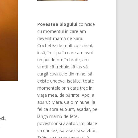
Povestea blogului
coincide
cu momentul în care am
devenit mamă de Sara.
Cochetez de mult cu scrisul,
însă, în clipa în care am avut
un pui de om în brațe, am
simțit că trebuie să las să
curgă cuvintele din mine, să
existe undeva, iscălite, toate
momentele prin care trec în
viața mea, de părinte. Apoi a
apărut Mara. Ca o minune, la
fel ca sora ei. Sunt, așadar, pe
lângă mamă de fete,
ock,
povestitor și aviator. Imi place
a
sa dansez, sa visez si sa zbor.
Trăiesc cu convingerea că