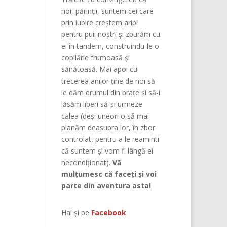
noi, părinţii, suntem cei care
prin iubire creştem aripi
pentru puii noştri şi zburăm cu
ei în tandem, construindu-le o
copilărie frumoasă şi
sănătoasă. Mai apoi cu
trecerea anilor ține de noi să
le dăm drumul din braţe și să-i
lăsăm liberi să-și urmeze
calea (deşi uneori o să mai
planăm deasupra lor, în zbor
controlat, pentru a le reaminti
că suntem şi vom fi lângă ei
necondiţionat).
Vă
mulțumesc că faceți și voi
parte din aventura asta!
Hai și pe
Facebook