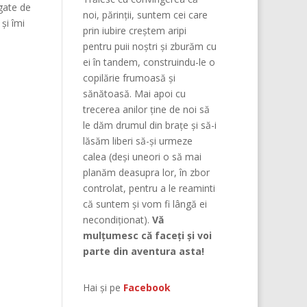
egate de
noi, părinţii, suntem cei care
și îmi
prin iubire creştem aripi
pentru puii noştri şi zburăm cu
ei în tandem, construindu-le o
copilărie frumoasă şi
sănătoasă. Mai apoi cu
trecerea anilor ține de noi să
le dăm drumul din braţe și să-i
lăsăm liberi să-și urmeze
calea (deşi uneori o să mai
planăm deasupra lor, în zbor
controlat, pentru a le reaminti
că suntem şi vom fi lângă ei
necondiţionat).
Vă
mulțumesc că faceți și voi
parte din aventura asta!
Hai și pe
Facebook