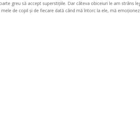
foarte greu să accept superstițiile. Dar câteva obiceiuri le am strâns l
e mele de copil și de fiecare dată când mă întorc la ele, mă emoționez 