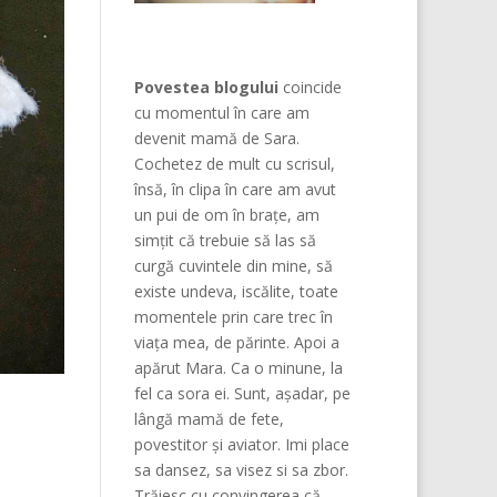
Povestea blogului
coincide
cu momentul în care am
devenit mamă de Sara.
Cochetez de mult cu scrisul,
însă, în clipa în care am avut
un pui de om în brațe, am
simțit că trebuie să las să
curgă cuvintele din mine, să
existe undeva, iscălite, toate
momentele prin care trec în
viața mea, de părinte. Apoi a
apărut Mara. Ca o minune, la
fel ca sora ei. Sunt, așadar, pe
lângă mamă de fete,
povestitor și aviator. Imi place
sa dansez, sa visez si sa zbor.
Trăiesc cu convingerea că