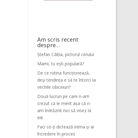
Am scris recent
despre…
Ștefan Câlția, pictorul cerului
Mami, tu ești populară?
De ce rutina funcționează,
deși tendința e să te întorci la
vechile obiceiuri?
Două lucruri pe care n-am
crezut că le merit așa că n-
am îndrăznit nici să visez la
ele
Faci ce-ți dictează inima și ai
încredere în proces