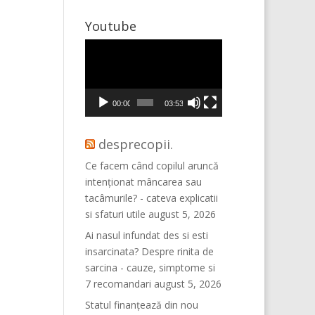
Youtube
Player
video
00:00
03:53
desprecopii.
Ce facem când copilul aruncă
intenționat mâncarea sau
tacâmurile? - cateva explicatii
si sfaturi utile
august 5, 2026
Ai nasul infundat des si esti
insarcinata? Despre rinita de
sarcina - cauze, simptome si
7 recomandari
august 5, 2026
Statul finanțează din nou