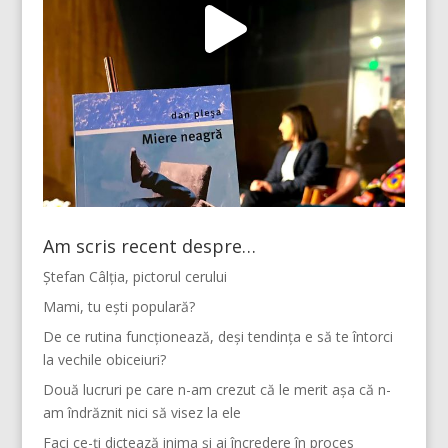
Am scris recent despre…
Ștefan Câlția, pictorul cerului
Mami, tu ești populară?
De ce rutina funcționează, deși tendința e să te întorci
la vechile obiceiuri?
Două lucruri pe care n-am crezut că le merit așa că n-
am îndrăznit nici să visez la ele
Faci ce-ți dictează inima și ai încredere în proces