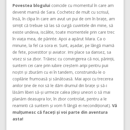
Povestea blogului
coincide cu momentul în care am
devenit mamă de Sara. Cochetez de mult cu scrisul,
însă, în clipa în care am avut un pui de om în brațe, am
simțit că trebuie să las să curgă cuvintele din mine, să
existe undeva, iscălite, toate momentele prin care trec
în viața mea, de părinte. Apoi a apărut Mara. Ca o
minune, la fel ca sora ei. Sunt, așadar, pe lângă mamă
de fete, povestitor și aviator. Imi place sa dansez, sa
visez si sa zbor. Trăiesc cu convingerea că noi, părinţii,
suntem cei care prin iubire creştem aripi pentru puii
noştri şi zburăm cu ei în tandem, construindu-le o
copilărie frumoasă şi sănătoasă. Mai apoi cu trecerea
anilor ține de noi să le dăm drumul din braţe și să-i
lăsăm liberi să-și urmeze calea (deşi uneori o să mai
planăm deasupra lor, în zbor controlat, pentru a le
reaminti că suntem şi vom fi lângă ei necondiţionat).
Vă
mulțumesc că faceți și voi parte din aventura
asta!