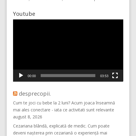
Youtube
Player
video
Mai multe...
Vino pe Instagram!
00:00
03:53
desprecopii.
Cum te joci cu bebe la 2 luni? Acum joaca înseamnă
mai ales conectare - iata ce activitati sunt relevante
august 8, 2026
Cezariana blândă, explicată de medic. Cum poate
deveni nașterea prin cezariană o experiență mai