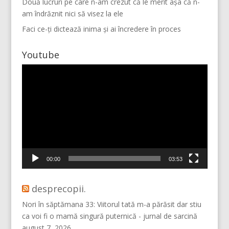
Două lucruri pe care n-am crezut că le merit așa că n-
am îndrăznit nici să visez la ele
Faci ce-ți dictează inima și ai încredere în proces
Youtube
Player
video
Vino pe Instagram!
00:00
03:53
desprecopii.
Nori în săptămana 33: Viitorul tată m-a părăsit dar stiu
ca voi fi o mamă singură puternică - jurnal de sarcină
august 7, 2026