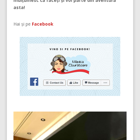
mulțumesc că faceți și voi parte din aventura
asta!
Hai și pe
Facebook