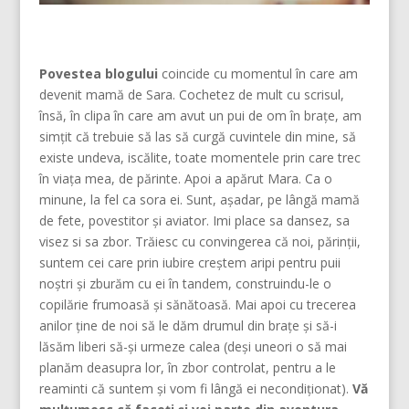
Povestea blogului
coincide cu momentul în care am
devenit mamă de Sara. Cochetez de mult cu scrisul,
însă, în clipa în care am avut un pui de om în brațe, am
simțit că trebuie să las să curgă cuvintele din mine, să
existe undeva, iscălite, toate momentele prin care trec
în viața mea, de părinte. Apoi a apărut Mara. Ca o
minune, la fel ca sora ei. Sunt, așadar, pe lângă mamă
de fete, povestitor și aviator. Imi place sa dansez, sa
visez si sa zbor. Trăiesc cu convingerea că noi, părinţii,
suntem cei care prin iubire creştem aripi pentru puii
noştri şi zburăm cu ei în tandem, construindu-le o
copilărie frumoasă şi sănătoasă. Mai apoi cu trecerea
anilor ține de noi să le dăm drumul din braţe și să-i
lăsăm liberi să-și urmeze calea (deşi uneori o să mai
planăm deasupra lor, în zbor controlat, pentru a le
reaminti că suntem şi vom fi lângă ei necondiţionat).
Vă