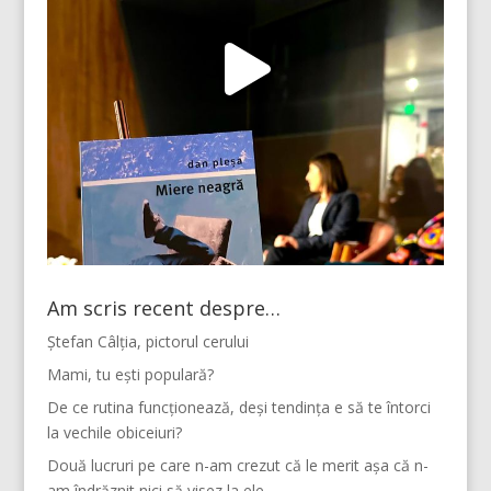
Am scris recent despre…
Ștefan Câlția, pictorul cerului
Mami, tu ești populară?
De ce rutina funcționează, deși tendința e să te întorci
la vechile obiceiuri?
Două lucruri pe care n-am crezut că le merit așa că n-
am îndrăznit nici să visez la ele