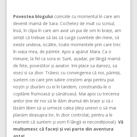
Povestea blogului
coincide cu momentul în care am
devenit mamă de Sara. Cochetez de mult cu scrisul,
însă, în clipa în care am avut un pui de om în brațe, am
simțit că trebuie să las să curgă cuvintele din mine, să
existe undeva, iscălite, toate momentele prin care trec
în viața mea, de părinte. Apoi a apărut Mara. Ca o
minune, la fel ca sora ei. Sunt, așadar, pe lângă mamă
de fete, povestitor și aviator. Imi place sa dansez, sa
visez si sa zbor. Trăiesc cu convingerea că noi, părinţii,
suntem cei care prin iubire creştem aripi pentru puii
noştri şi zburăm cu ei în tandem, construindu-le o
copilărie frumoasă şi sănătoasă. Mai apoi cu trecerea
anilor ține de noi să le dăm drumul din braţe și să-i
lăsăm liberi să-și urmeze calea (deşi uneori o să mai
planăm deasupra lor, în zbor controlat, pentru a le
reaminti că suntem şi vom fi lângă ei necondiţionat).
Vă
mulțumesc că faceți și voi parte din aventura
asta!