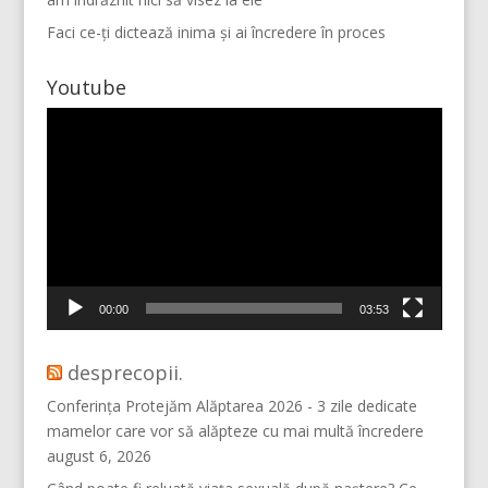
Faci ce-ți dictează inima și ai încredere în proces
Youtube
Player
video
Mai multe...
Vino pe Instagram!
00:00
03:53
desprecopii.
Conferința Protejăm Alăptarea 2026 - 3 zile dedicate
mamelor care vor să alăpteze cu mai multă încredere
august 6, 2026