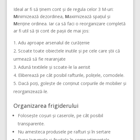
Ideal ar fi să ținem cont și de regula celor 3 M-uri:
M
inimizează dezordinea,
M
aximizează spațiul și
M
enține ordinea. Iar ca să faci o reorganizare completă
ar fi util să ții cont de pașii de mai jos:
Adu aproape arsenalul de curățenie
Scoate toate obiectele inutile și pe cele care știi că
urmează să fie rearanjate
Adună textilele și scoate-le la aerisit
Eliberează pe cât posibil rafturile, polițele, comodele.
Dacă poți, golește de conținut corpurile de mobilier și
reorganizează-le.
Organizarea frigiderului
Folosește coșuri și caserole, pe cât posibil
transparente.
Nu amesteca produsele pe rafturi și în sertare
Pune legumele și fructele în compartimentele