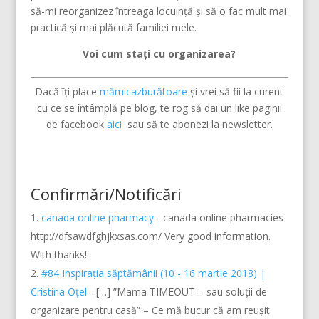
să-mi reorganizez întreaga locuință și să o fac mult mai
practică și mai plăcută familiei mele.
Voi cum stați cu organizarea?
Dacă îți place
mămicazburătoare
și vrei să fii la curent
cu ce se întâmplă pe blog, te rog să dai un like paginii
de facebook
aici
sau să te abonezi la newsletter.
Confirmări/Notificări
canada online pharmacy
- canada online pharmacies
http://dfsawdfghjkxsas.com/ Very good information.
With thanks!
#84 Inspirația săptămânii (10 - 16 martie 2018) |
Cristina Oțel
- […] ”Mama TIMEOUT – sau soluții de
organizare pentru casă” – Ce mă bucur că am reușit