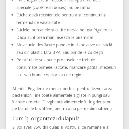
speciale (cool/fresh boxes), nu pe rafturi
Etichetează recipientele pentru a ști conținutul și
termenul de valabilitate
Sticlele, borcanele și cutiile ține-le pe ușa frigiderului.
Dacă sunt prea mari, așează-le piramidal.
Mezelurile desfăcute pune-le în dispozitive din sticlă
sau din plastic fără BPA. Sau prinde-le cu clești.
Pe raftul de sus pune produsele ce trebuie
consumate primele: lactate, mâncare gătită, mezeluri
etc. sau hrana copiilor sau de regim.
Atenție! Frigiderul e mediul perfect pentru dezvoltarea
bacteriilor! Ține toate alimentele sigilate în pungi sau
închise ermetic. Dezgheață alimentele în frigider și nu
pe blatul de bucătărie, pentru a nu pierde din nutrienți.
Cum îți organizezi dulapul?
Și voi aveți 85% din dulap al vostru și ce rămâne e al