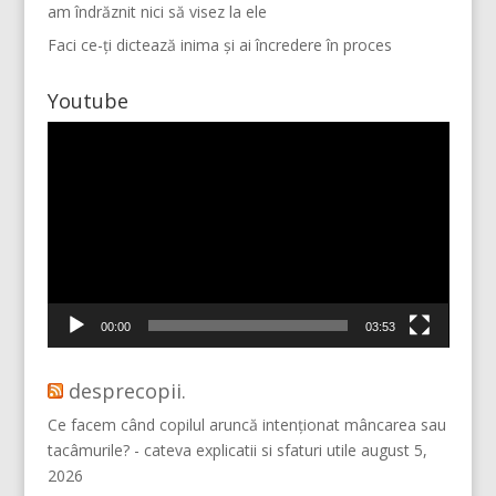
am îndrăznit nici să visez la ele
Faci ce-ți dictează inima și ai încredere în proces
Youtube
Player
video
Mai multe...
Vino pe Instagram!
00:00
03:53
desprecopii.
Ce facem când copilul aruncă intenționat mâncarea sau
tacâmurile? - cateva explicatii si sfaturi utile
august 5,
2026