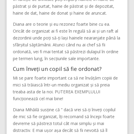
păstrat și de purtat, haine de păstrat și de depozitat,
haine de dat, haine de donat și haine de aruncat.
Diana are o teorie și eu rezonez foarte bine cu ea.
Oricât de organizat ai fi este în regulă să ai și un raft al
dezordinii unde poți să-ți lași hainele nearanjate până la
sfârșitul săptămânii. Atunci când nu ai chef să fii
ordonată, vei fi mai tentat să păstrezi dulapul în ordine
pe termen lung, în secțiunile sale importante.
Cum înveți un copil să fie ordonat?
Mi se pare foarte important ca să ne învățăm copiii de
mici să trăiască într-un mediu organizat și să preia
treaba asta de la noi. PUTEREA EXEMPLULUI
funcționează cel mai bine!
Diana Mihăilă susține că ” dacă vrei să-ți înveți copilul
de mic să fie organizat, îți recomand să începi foarte
devreme să păstrezi totul cât mai simplu și mai
distractiv. E mai ușor așa decât să fii nevoită să îl