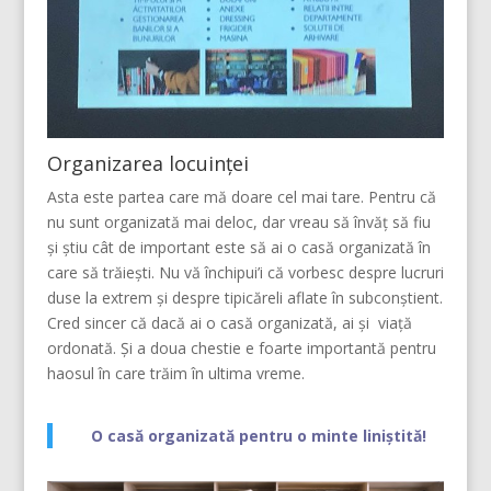
Organizarea locuinței
Asta este partea care mă doare cel mai tare. Pentru că
nu sunt organizată mai deloc, dar vreau să învăț să fiu
și știu cât de important este să ai o casă organizată în
care să trăiești. Nu vă închipui’i că vorbesc despre lucruri
duse la extrem și despre tipicăreli aflate în subconștient.
Cred sincer că dacă ai o casă organizată, ai și viață
ordonată. Și a doua chestie e foarte importantă pentru
haosul în care trăim în ultima vreme.
O casă organizată pentru o minte liniștită!