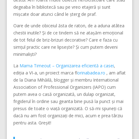
degeaba în bibliotecă sau pe vreo etajeră și sunt
mișcate doar atunci când le șterg de praf.
Oare de unde obiceiul ăsta de raton, de a aduna atâtea
chestii inutile? Și de ce tindem să ne atașăm emoțional
de tot felul de briz-brizuri decorative? Care e faza cu
simțul practic care ne lipsește? Și cum putem deveni
minimaliști?
La
Mama Timeout – Organizarea eficientă a casei
,
ediția a VI-a, un proiect marca f
lorinabadea.ro
, am aflat
de la Diana Mihăilă, blogger și membru International
Association of Professional Organizers (IAPO) cum
putem avea o casă organizată, un dulap organizat,
frigiderul în ordine sau geanta bine pusă la punct și mai
presus de toate o viață organizată. O să-mi spuneți că
dacă nu am fost organizați de mici, acum e prea târziu
pentru asta. Greșit!