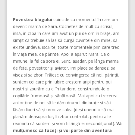
Povestea blogului
coincide cu momentul în care am
devenit mamă de Sara. Cochetez de mult cu scrisul,
însă, în clipa în care am avut un pui de om în brațe, am
simțit că trebuie să las să curgă cuvintele din mine, să
existe undeva, iscălite, toate momentele prin care trec
în viața mea, de părinte. Apoi a apărut Mara. Ca o
minune, la fel ca sora ei. Sunt, așadar, pe lângă mamă
de fete, povestitor și aviator. Imi place sa dansez, sa
visez si sa zbor. Trăiesc cu convingerea că noi, părinţii,
suntem cei care prin iubire creştem aripi pentru puii
noştri şi zburăm cu ei în tandem, construindu-le o
copilărie frumoasă şi sănătoasă. Mai apoi cu trecerea
anilor ține de noi să le dăm drumul din braţe și să-i
lăsăm liberi să-și urmeze calea (deşi uneori o să mai
planăm deasupra lor, în zbor controlat, pentru a le
reaminti că suntem şi vom fi lângă ei necondiţionat).
Vă
mulțumesc că faceți și voi parte din aventura