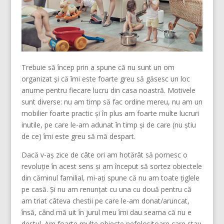
Trebuie să încep prin a spune că nu sunt un om
organizat și că îmi este foarte greu să găsesc un loc
anume pentru fiecare lucru din casa noastră. Motivele
sunt diverse: nu am timp să fac ordine mereu, nu am un
mobilier foarte practic și în plus am foarte multe lucruri
inutile, pe care le-am adunat în timp și de care (nu știu
de ce) îmi este greu să mă despart.
Dacă v-aș zice de câte ori am hotărât să pornesc o
revoluție în acest sens și am început să sortez obiectele
din căminul familial, mi-ați spune că nu am toate țiglele
pe casă. Și nu am renunțat cu una cu două pentru că
am triat câteva chestii pe care le-am donat/aruncat,
însă, când mă uit în jurul meu îmi dau seama că nu e
destul. Am foarte multe obiecte nefolositoare care stau