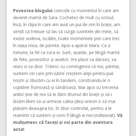
Povestea blogului
coincide cu momentul în care am
devenit mamă de Sara. Cochetez de mult cu scrisul,
însă, în clipa în care am avut un pui de om în brațe, am
simțit că trebuie să las să curgă cuvintele din mine, să
existe undeva, iscălite, toate momentele prin care trec
în viața mea, de părinte. Apoi a apărut Mara. Ca o
minune, la fel ca sora ei. Sunt, așadar, pe lângă mamă
de fete, povestitor și aviator. Imi place sa dansez, sa
visez si sa zbor. Trăiesc cu convingerea că noi, părinţii,
suntem cei care prin iubire creştem aripi pentru puii
noştri şi zburăm cu ei în tandem, construindu-le o
copilărie frumoasă şi sănătoasă. Mai apoi cu trecerea
anilor ține de noi să le dăm drumul din braţe și să-i
lăsăm liberi să-și urmeze calea (deşi uneori o să mai
planăm deasupra lor, în zbor controlat, pentru a le
reaminti că suntem şi vom fi lângă ei necondiţionat).
Vă
mulțumesc că faceți și voi parte din aventura
asta!