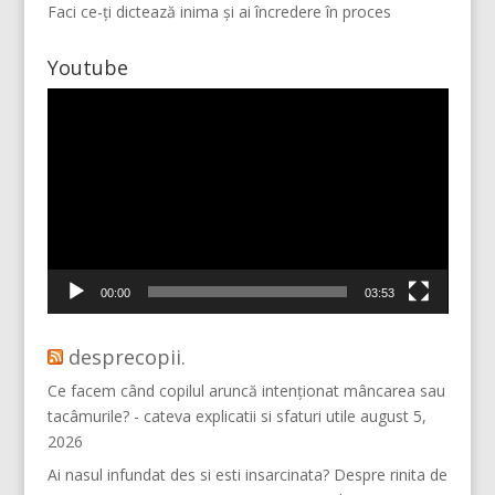
Faci ce-ți dictează inima și ai încredere în proces
Youtube
Player
video
Mai multe...
Vino pe Instagram!
00:00
03:53
desprecopii.
Ce facem când copilul aruncă intenționat mâncarea sau
tacâmurile? - cateva explicatii si sfaturi utile
august 5,
2026
Ai nasul infundat des si esti insarcinata? Despre rinita de