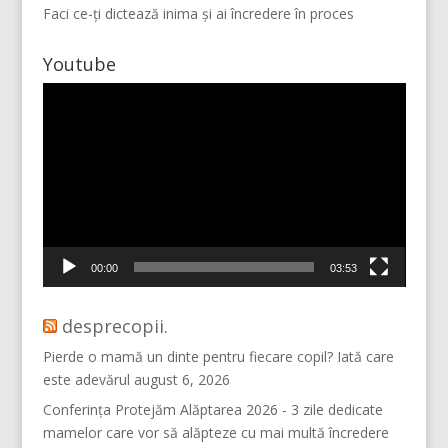
Faci ce-ți dictează inima și ai încredere în proces
Youtube
Player
video
Mai multe...
Vino pe Instagram!
00:00
03:53
desprecopii.
Pierde o mamă un dinte pentru fiecare copil? Iată care
este adevărul
august 6, 2026
Conferința Protejăm Alăptarea 2026 - 3 zile dedicate
mamelor care vor să alăpteze cu mai multă încredere