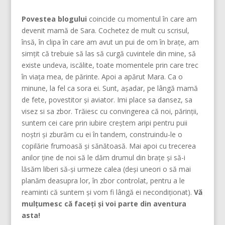
Povestea blogului
coincide cu momentul în care am
devenit mamă de Sara. Cochetez de mult cu scrisul,
însă, în clipa în care am avut un pui de om în brațe, am
simțit că trebuie să las să curgă cuvintele din mine, să
existe undeva, iscălite, toate momentele prin care trec
în viața mea, de părinte. Apoi a apărut Mara. Ca o
minune, la fel ca sora ei. Sunt, așadar, pe lângă mamă
de fete, povestitor și aviator. Imi place sa dansez, sa
visez si sa zbor. Trăiesc cu convingerea că noi, părinţii,
suntem cei care prin iubire creştem aripi pentru puii
noştri şi zburăm cu ei în tandem, construindu-le o
copilărie frumoasă şi sănătoasă. Mai apoi cu trecerea
anilor ține de noi să le dăm drumul din braţe și să-i
lăsăm liberi să-și urmeze calea (deşi uneori o să mai
planăm deasupra lor, în zbor controlat, pentru a le
reaminti că suntem şi vom fi lângă ei necondiţionat).
Vă
mulțumesc că faceți și voi parte din aventura
asta!