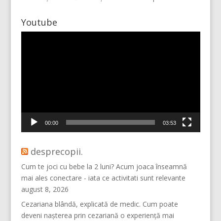
Youtube
Player
video
Vino pe Instagram!
00:00
03:53
desprecopii.
Cum te joci cu bebe la 2 luni? Acum joaca înseamnă
mai ales conectare - iata ce activitati sunt relevante
august 8, 2026
Cezariana blândă, explicată de medic. Cum poate
deveni nașterea prin cezariană o experiență mai