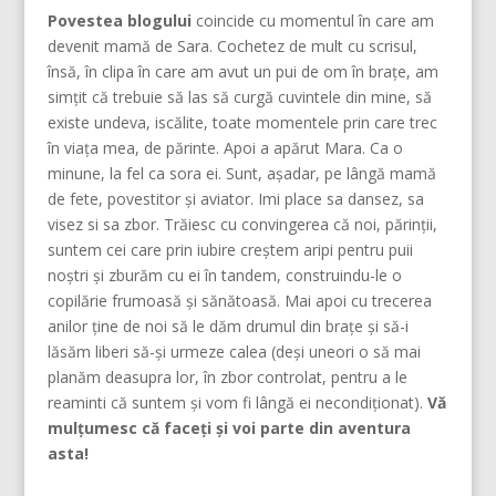
Povestea blogului
coincide cu momentul în care am
devenit mamă de Sara. Cochetez de mult cu scrisul,
însă, în clipa în care am avut un pui de om în brațe, am
simțit că trebuie să las să curgă cuvintele din mine, să
existe undeva, iscălite, toate momentele prin care trec
în viața mea, de părinte. Apoi a apărut Mara. Ca o
minune, la fel ca sora ei. Sunt, așadar, pe lângă mamă
de fete, povestitor și aviator. Imi place sa dansez, sa
visez si sa zbor. Trăiesc cu convingerea că noi, părinţii,
suntem cei care prin iubire creştem aripi pentru puii
noştri şi zburăm cu ei în tandem, construindu-le o
copilărie frumoasă şi sănătoasă. Mai apoi cu trecerea
anilor ține de noi să le dăm drumul din braţe și să-i
lăsăm liberi să-și urmeze calea (deşi uneori o să mai
planăm deasupra lor, în zbor controlat, pentru a le
reaminti că suntem şi vom fi lângă ei necondiţionat).
Vă
mulțumesc că faceți și voi parte din aventura
asta!