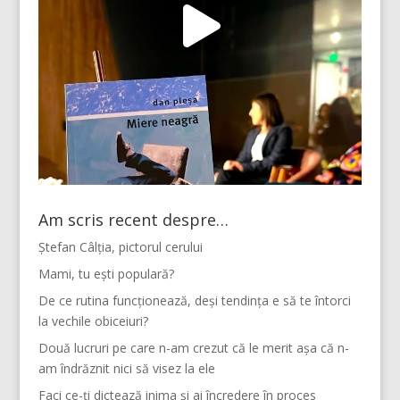
Am scris recent despre…
Ștefan Câlția, pictorul cerului
Mami, tu ești populară?
De ce rutina funcționează, deși tendința e să te întorci
la vechile obiceiuri?
Două lucruri pe care n-am crezut că le merit așa că n-
am îndrăznit nici să visez la ele
Faci ce-ți dictează inima și ai încredere în proces