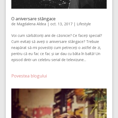
O aniversare stângace
de
Magdalena Aldea
|
oct. 13, 2017
|
Lifestyle
Voi cum sărbătoriți anii de căsnicie? Ce faceți special?
Cum evitați să aveți o aniversare stângace? Trebuie
neapărat să-mi povestiți cum petreceți o astfel de zi,
pentru că eu fac ce fac și iar dau cu bâta în baltă! Un
episod dintr-un celebru serial de televizune...
Povestea blogului