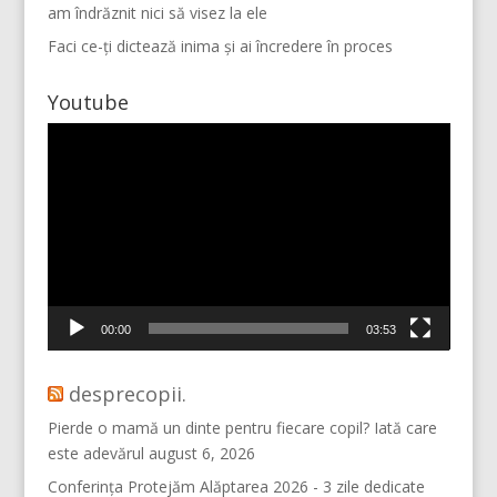
am îndrăznit nici să visez la ele
Faci ce-ți dictează inima și ai încredere în proces
Youtube
Player
video
Mai multe...
Vino pe Instagram!
00:00
03:53
desprecopii.
Pierde o mamă un dinte pentru fiecare copil? Iată care
este adevărul
august 6, 2026
Conferința Protejăm Alăptarea 2026 - 3 zile dedicate