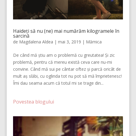
Haideți să nu (ne) mai numărăm kilogramele în
sarcină
de
Magdalena Aldea
|
mai 3, 2019
|
Mămica
De când mă știu am o problemă cu greutatea! Și zic
problemă, pentru că mereu există ceva care nu-mi
convine. Când mă sui pe cântar oftez și parcă oricât de
mult aș slăbi, cu oglinda tot nu pot să mă împrietenesc!
Îmi dau seama acum că totul mi se trage din...
Povestea blogului