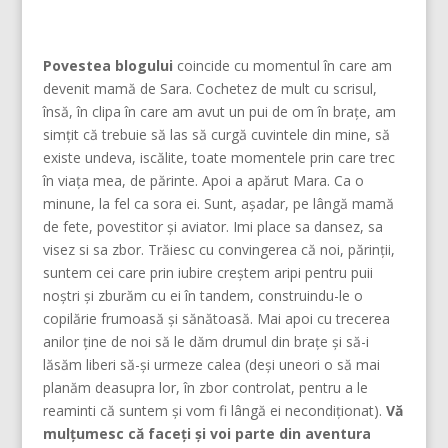
Povestea blogului
coincide cu momentul în care am
devenit mamă de Sara. Cochetez de mult cu scrisul,
însă, în clipa în care am avut un pui de om în brațe, am
simțit că trebuie să las să curgă cuvintele din mine, să
existe undeva, iscălite, toate momentele prin care trec
în viața mea, de părinte. Apoi a apărut Mara. Ca o
minune, la fel ca sora ei. Sunt, așadar, pe lângă mamă
de fete, povestitor și aviator. Imi place sa dansez, sa
visez si sa zbor. Trăiesc cu convingerea că noi, părinţii,
suntem cei care prin iubire creştem aripi pentru puii
noştri şi zburăm cu ei în tandem, construindu-le o
copilărie frumoasă şi sănătoasă. Mai apoi cu trecerea
anilor ține de noi să le dăm drumul din braţe și să-i
lăsăm liberi să-și urmeze calea (deşi uneori o să mai
planăm deasupra lor, în zbor controlat, pentru a le
reaminti că suntem şi vom fi lângă ei necondiţionat).
Vă
mulțumesc că faceți și voi parte din aventura