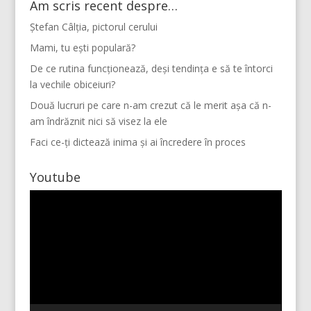
Am scris recent despre…
Ștefan Câlția, pictorul cerului
Mami, tu ești populară?
De ce rutina funcționează, deși tendința e să te întorci
la vechile obiceiuri?
Două lucruri pe care n-am crezut că le merit așa că n-
am îndrăznit nici să visez la ele
Faci ce-ți dictează inima și ai încredere în proces
Youtube
Player
video
Mai multe...
Vino pe Instagram!