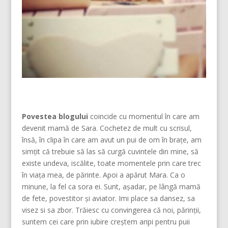
Povestea blogului
coincide cu momentul în care am
devenit mamă de Sara. Cochetez de mult cu scrisul,
însă, în clipa în care am avut un pui de om în brațe, am
simțit că trebuie să las să curgă cuvintele din mine, să
existe undeva, iscălite, toate momentele prin care trec
în viața mea, de părinte. Apoi a apărut Mara. Ca o
minune, la fel ca sora ei. Sunt, așadar, pe lângă mamă
de fete, povestitor și aviator. Imi place sa dansez, sa
visez si sa zbor. Trăiesc cu convingerea că noi, părinţii,
suntem cei care prin iubire creştem aripi pentru puii