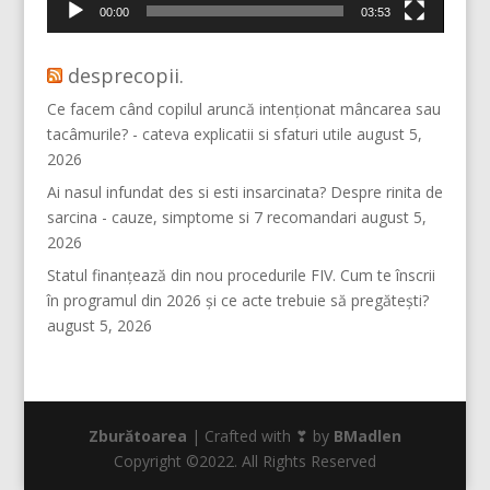
00:00
03:53
desprecopii.
Ce facem când copilul aruncă intenționat mâncarea sau
tacâmurile? - cateva explicatii si sfaturi utile
august 5,
2026
Ai nasul infundat des si esti insarcinata? Despre rinita de
sarcina - cauze, simptome si 7 recomandari
august 5,
2026
Statul finanțează din nou procedurile FIV. Cum te înscrii
în programul din 2026 și ce acte trebuie să pregătești?
august 5, 2026
Zburătoarea
| Crafted with ❣ by
BMadlen
Copyright ©2022. All Rights Reserved