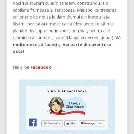
noştri şi zburăm cu ei în tandem, construindu-le o
copilărie frumoasă şi sănătoasă. Mai apoi cu trecerea
anilor ține de noi să le dăm drumul din braţe și să-i
lăsăm liberi să-și urmeze calea (deşi uneori o să mai
planăm deasupra lor, în zbor controlat, pentru a le
reaminti că suntem şi vom fi lângă ei necondiţionat).
Vă
mulțumesc că faceți și voi parte din aventura
asta!
Hai și pe
Facebook