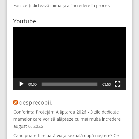
Faci ce-ți dictează inima și ai încredere în proces
Youtube
Player
video
Mai multe...
Vino pe Instagram!
00:00
03:53
desprecopii.
Conferința Protejăm Alăptarea 2026 - 3 zile dedicate
mamelor care vor să alăpteze cu mai multă încredere
august 6, 2026
Când poate fi reluată viața sexuală după naștere? Ce