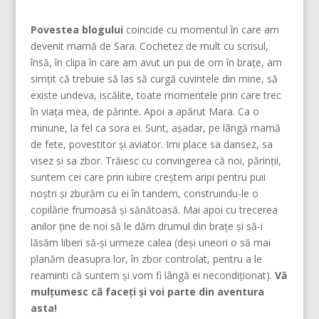
Povestea blogului
coincide cu momentul în care am
devenit mamă de Sara. Cochetez de mult cu scrisul,
însă, în clipa în care am avut un pui de om în brațe, am
simțit că trebuie să las să curgă cuvintele din mine, să
existe undeva, iscălite, toate momentele prin care trec
în viața mea, de părinte. Apoi a apărut Mara. Ca o
minune, la fel ca sora ei. Sunt, așadar, pe lângă mamă
de fete, povestitor și aviator. Imi place sa dansez, sa
visez si sa zbor. Trăiesc cu convingerea că noi, părinţii,
suntem cei care prin iubire creştem aripi pentru puii
noştri şi zburăm cu ei în tandem, construindu-le o
copilărie frumoasă şi sănătoasă. Mai apoi cu trecerea
anilor ține de noi să le dăm drumul din braţe și să-i
lăsăm liberi să-și urmeze calea (deşi uneori o să mai
planăm deasupra lor, în zbor controlat, pentru a le
reaminti că suntem şi vom fi lângă ei necondiţionat).
Vă
mulțumesc că faceți și voi parte din aventura
asta!