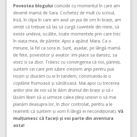
Povestea blogului
coincide cu momentul în care am
devenit mamă de Sara. Cochetez de mult cu scrisul,
însă, în clipa în care am avut un pui de om în brațe, am
simțit că trebuie să las să curgă cuvintele din mine, să
existe undeva, iscălite, toate momentele prin care trec
în viața mea, de părinte. Apoi a apărut Mara. Ca o
minune, la fel ca sora ei. Sunt, așadar, pe lângă mamă
de fete, povestitor și aviator. Imi place sa dansez, sa
visez si sa zbor. Trăiesc cu convingerea că noi, părinţii,
suntem cei care prin iubire creştem aripi pentru puii
noştri şi zburăm cu ei în tandem, construindu-le o
copilărie frumoasă şi sănătoasă. Mai apoi cu trecerea
anilor ține de noi să le dăm drumul din braţe și să-i
lăsăm liberi să-și urmeze calea (deşi uneori o să mai
planăm deasupra lor, în zbor controlat, pentru a le
reaminti că suntem şi vom fi lângă ei necondiţionat).
Vă
mulțumesc că faceți și voi parte din aventura
asta!