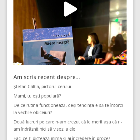
Am scris recent despre…
Ștefan Câlția, pictorul cerului
Mami, tu ești populară?
De ce rutina funcționează, deși tendința e să te întorci
la vechile obiceiuri?
Două lucruri pe care n-am crezut că le merit așa că n-
am îndrăznit nici să visez la ele
Faci ce-ți dictează inima și ai încredere în proces