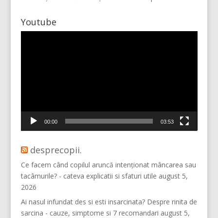
Youtube
Player
video
Vino pe Instagram!
00:00
03:53
desprecopii.
Ce facem când copilul aruncă intenționat mâncarea sau
tacâmurile? - cateva explicatii si sfaturi utile
august 5,
2026
Ai nasul infundat des si esti insarcinata? Despre rinita de
sarcina - cauze, simptome si 7 recomandari
august 5,