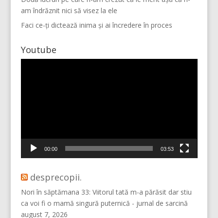
am îndrăznit nici să visez la ele
Faci ce-ți dictează inima și ai încredere în proces
Youtube
Player
video
Mai multe...
Vino pe Instagram!
00:00
03:53
desprecopii.
Nori în săptămana 33: Viitorul tată m-a părăsit dar stiu
ca voi fi o mamă singură puternică - jurnal de sarcină
august 7, 2026