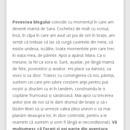
Povestea blogului
coincide cu momentul în care am
devenit mamă de Sara. Cochetez de mult cu scrisul,
însă, în clipa în care am avut un pui de om în brațe, am
simțit că trebuie să las să curgă cuvintele din mine, să
existe undeva, iscălite, toate momentele prin care trec
în viața mea, de părinte. Apoi a apărut Mara. Ca o
minune, la fel ca sora ei. Sunt, așadar, pe lângă mamă
de fete, povestitor și aviator. Imi place sa dansez, sa
visez si sa zbor. Trăiesc cu convingerea că noi, părinţii,
suntem cei care prin iubire creştem aripi pentru puii
noştri şi zburăm cu ei în tandem, construindu-le o
copilărie frumoasă şi sănătoasă. Mai apoi cu trecerea
anilor ține de noi să le dăm drumul din braţe și să-i
lăsăm liberi să-și urmeze calea (deşi uneori o să mai
planăm deasupra lor, în zbor controlat, pentru a le
reaminti că suntem şi vom fi lângă ei necondiţionat).
Vă
mulțumesc că faceți și voi parte din aventura