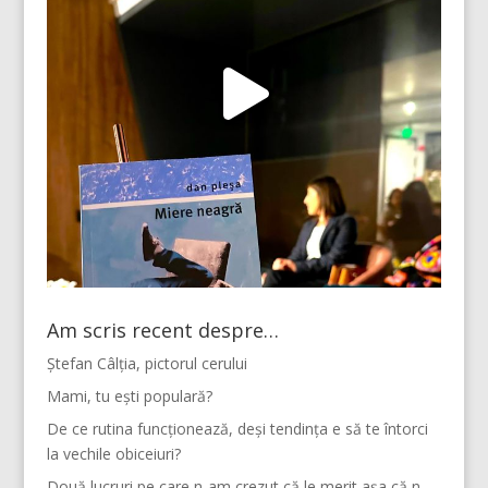
Am scris recent despre…
Ștefan Câlția, pictorul cerului
Mami, tu ești populară?
De ce rutina funcționează, deși tendința e să te întorci
la vechile obiceiuri?
Două lucruri pe care n-am crezut că le merit așa că n-