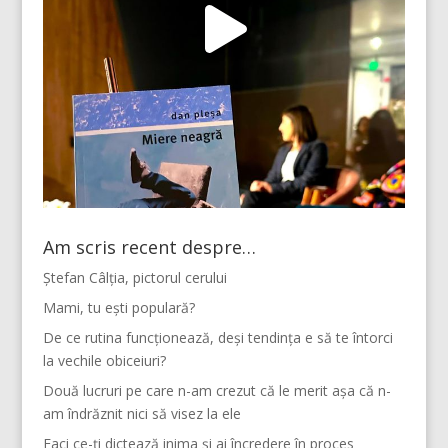
Am scris recent despre…
Ștefan Câlția, pictorul cerului
Mami, tu ești populară?
De ce rutina funcționează, deși tendința e să te întorci
la vechile obiceiuri?
Două lucruri pe care n-am crezut că le merit așa că n-
am îndrăznit nici să visez la ele
Faci ce-ți dictează inima și ai încredere în proces