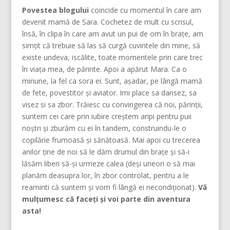
Povestea blogului
coincide cu momentul în care am
devenit mamă de Sara. Cochetez de mult cu scrisul,
însă, în clipa în care am avut un pui de om în brațe, am
simțit că trebuie să las să curgă cuvintele din mine, să
existe undeva, iscălite, toate momentele prin care trec
în viața mea, de părinte. Apoi a apărut Mara. Ca o
minune, la fel ca sora ei. Sunt, așadar, pe lângă mamă
de fete, povestitor și aviator. Imi place sa dansez, sa
visez si sa zbor. Trăiesc cu convingerea că noi, părinţii,
suntem cei care prin iubire creştem aripi pentru puii
noştri şi zburăm cu ei în tandem, construindu-le o
copilărie frumoasă şi sănătoasă. Mai apoi cu trecerea
anilor ține de noi să le dăm drumul din braţe și să-i
lăsăm liberi să-și urmeze calea (deşi uneori o să mai
planăm deasupra lor, în zbor controlat, pentru a le
reaminti că suntem şi vom fi lângă ei necondiţionat).
Vă
mulțumesc că faceți și voi parte din aventura
asta!