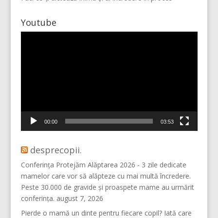
Youtube
Player
video
Mai multe...
Vino pe Instagram!
00:00
03:53
desprecopii.
Conferința Protejăm Alăptarea 2026 - 3 zile dedicate
mamelor care vor să alăpteze cu mai multă încredere.
Peste 30.000 de gravide și proaspete mame au urmărit
conferința.
august 7, 2026
Pierde o mamă un dinte pentru fiecare copil? Iată care