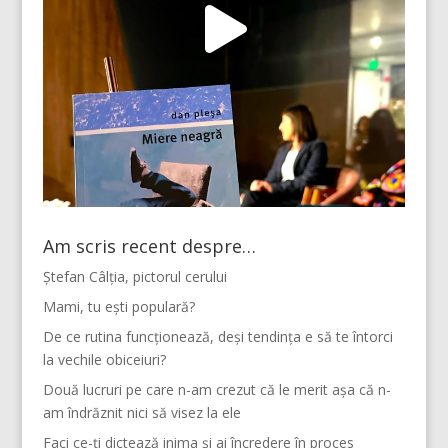
Am scris recent despre…
Ștefan Câlția, pictorul cerului
Mami, tu ești populară?
De ce rutina funcționează, deși tendința e să te întorci
la vechile obiceiuri?
Două lucruri pe care n-am crezut că le merit așa că n-
am îndrăznit nici să visez la ele
Faci ce-ți dictează inima și ai încredere în proces