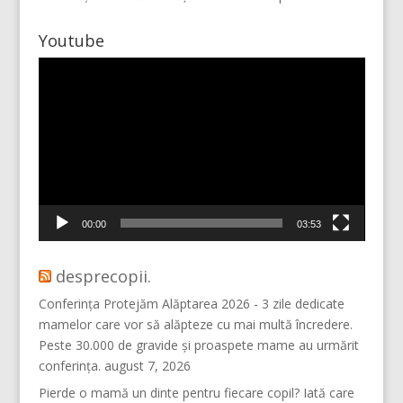
Youtube
Player
video
Mai multe...
Vino pe Instagram!
00:00
03:53
desprecopii.
Conferința Protejăm Alăptarea 2026 - 3 zile dedicate
mamelor care vor să alăpteze cu mai multă încredere.
Peste 30.000 de gravide și proaspete mame au urmărit
conferința.
august 7, 2026
Pierde o mamă un dinte pentru fiecare copil? Iată care