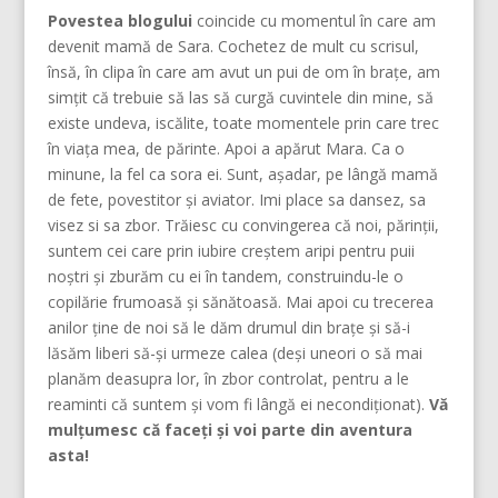
Povestea blogului
coincide cu momentul în care am
devenit mamă de Sara. Cochetez de mult cu scrisul,
însă, în clipa în care am avut un pui de om în brațe, am
simțit că trebuie să las să curgă cuvintele din mine, să
existe undeva, iscălite, toate momentele prin care trec
în viața mea, de părinte. Apoi a apărut Mara. Ca o
minune, la fel ca sora ei. Sunt, așadar, pe lângă mamă
de fete, povestitor și aviator. Imi place sa dansez, sa
visez si sa zbor. Trăiesc cu convingerea că noi, părinţii,
suntem cei care prin iubire creştem aripi pentru puii
noştri şi zburăm cu ei în tandem, construindu-le o
copilărie frumoasă şi sănătoasă. Mai apoi cu trecerea
anilor ține de noi să le dăm drumul din braţe și să-i
lăsăm liberi să-și urmeze calea (deşi uneori o să mai
planăm deasupra lor, în zbor controlat, pentru a le
reaminti că suntem şi vom fi lângă ei necondiţionat).
Vă
mulțumesc că faceți și voi parte din aventura
asta!