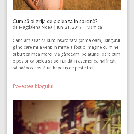
Cum să ai grijă de pielea ta în sarcină?
de
Magdalena Aldea
|
iun. 21, 2019
|
Mămica
Când am aflat că sunt însărcinată (prima oară), singurul
gând care mi-a venit în minte a fost o imagine cu mine
si burtica mea mare! Mă gândeam, pe atunci, oare cum
e posibil ca pielea să se întindă în asemenea hal încât
să adăpostească un bebeluș de peste trei...
Povestea blogului