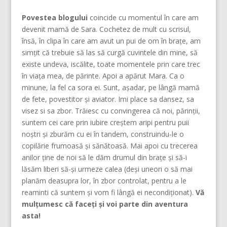
Povestea blogului
coincide cu momentul în care am
devenit mamă de Sara. Cochetez de mult cu scrisul,
însă, în clipa în care am avut un pui de om în brațe, am
simțit că trebuie să las să curgă cuvintele din mine, să
existe undeva, iscălite, toate momentele prin care trec
în viața mea, de părinte. Apoi a apărut Mara. Ca o
minune, la fel ca sora ei. Sunt, așadar, pe lângă mamă
de fete, povestitor și aviator. Imi place sa dansez, sa
visez si sa zbor. Trăiesc cu convingerea că noi, părinţii,
suntem cei care prin iubire creştem aripi pentru puii
noştri şi zburăm cu ei în tandem, construindu-le o
copilărie frumoasă şi sănătoasă. Mai apoi cu trecerea
anilor ține de noi să le dăm drumul din braţe și să-i
lăsăm liberi să-și urmeze calea (deşi uneori o să mai
planăm deasupra lor, în zbor controlat, pentru a le
reaminti că suntem şi vom fi lângă ei necondiţionat).
Vă
mulțumesc că faceți și voi parte din aventura
asta!