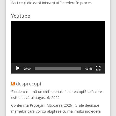
Faci ce-ți dictează inima și ai încredere în proces
Youtube
Player
video
Vino pe Instagram!
00:00
03:53
desprecopii.
Pierde o mamă un dinte pentru fiecare copil? Iată care
este adevărul
august 6, 2026
Conferința Protejăm Alăptarea 2026 - 3 zile dedicate
mamelor care vor să alăpteze cu mai multă încredere