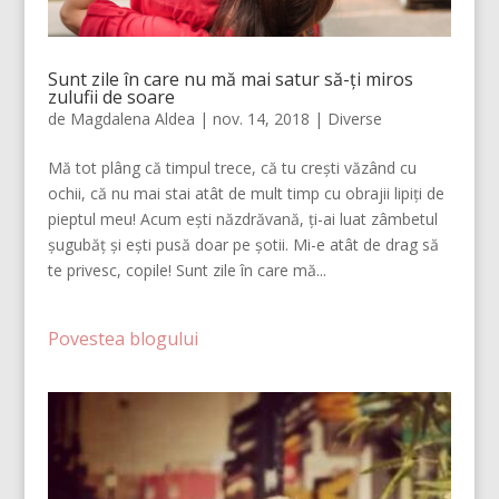
Sunt zile în care nu mă mai satur să-ți miros
zulufii de soare
de
Magdalena Aldea
|
nov. 14, 2018
|
Diverse
Mă tot plâng că timpul trece, că tu crești văzând cu
ochii, că nu mai stai atât de mult timp cu obrajii lipiți de
pieptul meu! Acum ești năzdrăvană, ți-ai luat zâmbetul
șugubăț și ești pusă doar pe șotii. Mi-e atât de drag să
te privesc, copile! Sunt zile în care mă...
Povestea blogului