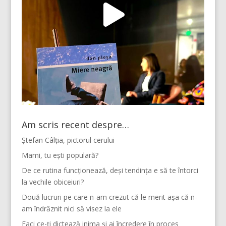
Am scris recent despre…
Ștefan Câlția, pictorul cerului
Mami, tu ești populară?
De ce rutina funcționează, deși tendința e să te întorci
la vechile obiceiuri?
Două lucruri pe care n-am crezut că le merit așa că n-
am îndrăznit nici să visez la ele
Faci ce-ți dictează inima și ai încredere în proces