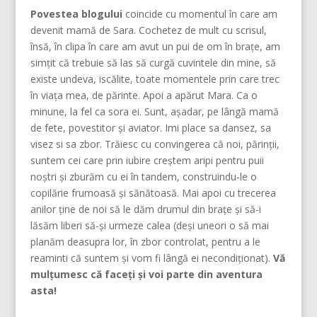
Povestea blogului
coincide cu momentul în care am
devenit mamă de Sara. Cochetez de mult cu scrisul,
însă, în clipa în care am avut un pui de om în brațe, am
simțit că trebuie să las să curgă cuvintele din mine, să
existe undeva, iscălite, toate momentele prin care trec
în viața mea, de părinte. Apoi a apărut Mara. Ca o
minune, la fel ca sora ei. Sunt, așadar, pe lângă mamă
de fete, povestitor și aviator. Imi place sa dansez, sa
visez si sa zbor. Trăiesc cu convingerea că noi, părinţii,
suntem cei care prin iubire creştem aripi pentru puii
noştri şi zburăm cu ei în tandem, construindu-le o
copilărie frumoasă şi sănătoasă. Mai apoi cu trecerea
anilor ține de noi să le dăm drumul din braţe și să-i
lăsăm liberi să-și urmeze calea (deşi uneori o să mai
planăm deasupra lor, în zbor controlat, pentru a le
reaminti că suntem şi vom fi lângă ei necondiţionat).
Vă
mulțumesc că faceți și voi parte din aventura
asta!