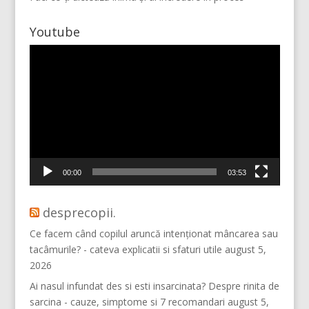
Youtube
Player
video
Vino pe Instagram!
00:00
03:53
desprecopii.
Ce facem când copilul aruncă intenționat mâncarea sau
tacâmurile? - cateva explicatii si sfaturi utile
august 5,
2026
Ai nasul infundat des si esti insarcinata? Despre rinita de
sarcina - cauze, simptome si 7 recomandari
august 5,