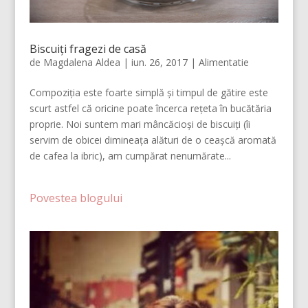
Biscuiți fragezi de casă
de
Magdalena Aldea
|
iun. 26, 2017
|
Alimentatie
Compoziția este foarte simplă și timpul de gătire este
scurt astfel că oricine poate încerca rețeta în bucătăria
proprie. Noi suntem mari mâncăcioși de biscuiți (îi
servim de obicei dimineața alături de o ceașcă aromată
de cafea la ibric), am cumpărat nenumărate...
Povestea blogului