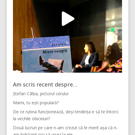
Am scris recent despre…
Ștefan Câlția, pictorul cerului
Mami, tu ești populară?
De ce rutina funcționează, deși tendința e să te întorci
la vechile obiceiuri?
Două lucruri pe care n-am crezut că le merit așa că n-
am îndrăznit nici să visez la ele