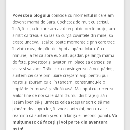
Povestea blogului
coincide cu momentul în care am
devenit mamă de Sara. Cochetez de mult cu scrisul,
însă, în clipa în care am avut un pui de om în brațe, am
simțit că trebuie să las să curgă cuvintele din mine, să
existe undeva, iscălite, toate momentele prin care trec
în viața mea, de părinte. Apoi a apărut Mara. Ca o
minune, la fel ca sora ei. Sunt, așadar, pe lângă mamă
de fete, povestitor și aviator. Imi place sa dansez, sa
visez si sa zbor. Trăiesc cu convingerea că noi, părinţii,
suntem cei care prin iubire creştem aripi pentru puii
noştri şi zburăm cu ei în tandem, construindu-le o
copilărie frumoasă şi sănătoasă. Mai apoi cu trecerea
anilor ține de noi să le dăm drumul din braţe și să-i
lăsăm liberi să-și urmeze calea (deşi uneori o să mai
planăm deasupra lor, în zbor controlat, pentru a le
reaminti că suntem şi vom fi lângă ei necondiţionat).
Vă
mulțumesc că faceți și voi parte din aventura
asta!