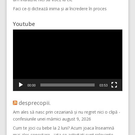
Faci ce-ți dictează inima și ai încredere în proces
Youtube
Player
video
Vino pe Instagram!
00:00
03:53
desprecopii.
Am ales să nasc prin cezariană și nu regret nici o clipă -
confesiunile unei mămici
august 9, 2026
Cum te joci cu bebe la 2 luni? Acum joaca înseamnă
mai ales conectare - iata ce activitati sunt relevante