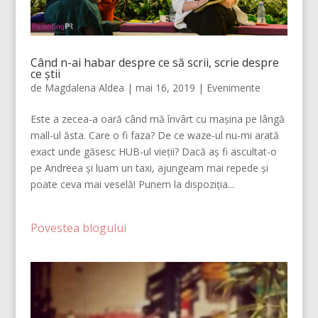
Când n-ai habar despre ce să scrii, scrie despre
ce știi
de
Magdalena Aldea
|
mai 16, 2019
|
Evenimente
Este a zecea-a oară când mă învârt cu mașina pe lângă
mall-ul ăsta. Care o fi faza? De ce waze-ul nu-mi arată
exact unde găsesc HUB-ul vieții? Dacă aș fi ascultat-o
pe Andreea și luam un taxi, ajungeam mai repede și
poate ceva mai veselă! Punem la dispoziția...
Povestea blogului