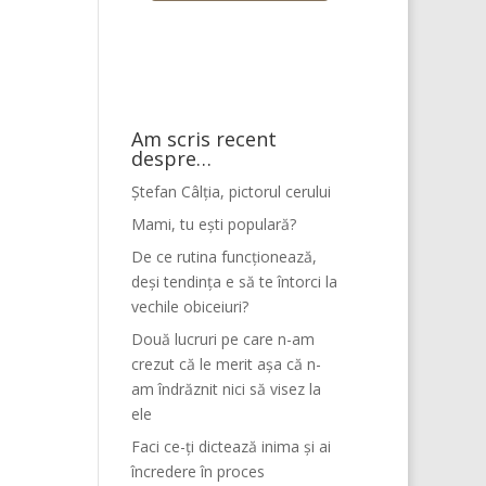
Am scris recent
despre…
Ștefan Câlția, pictorul cerului
Mami, tu ești populară?
De ce rutina funcționează,
deși tendința e să te întorci la
vechile obiceiuri?
Două lucruri pe care n-am
crezut că le merit așa că n-
am îndrăznit nici să visez la
ele
Faci ce-ți dictează inima și ai
încredere în proces