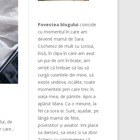
Povestea blogului
coincide
cu momentul în care am
devenit mamă de Sara.
Cochetez de mult cu scrisul,
însă, în clipa în care am avut
un pui de om în brațe, am
simțit că trebuie să las să
curgă cuvintele din mine, să
existe undeva, iscălite, toate
momentele prin care trec în
viața mea, de părinte. Apoi a
apărut Mara. Ca o minune, la
fel ca sora ei. Sunt, așadar, pe
lângă mamă de fete,
lui, de
povestitor și aviator. Imi place
 care...
sa dansez, sa visez si sa zbor.
Trăiesc cu convingerea că