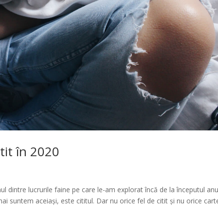
tit în 2020
ul dintre lucrurile faine pe care le-am explorat încă de la începutul anu
i suntem aceiași, este cititul. Dar nu orice fel de citit și nu orice carte