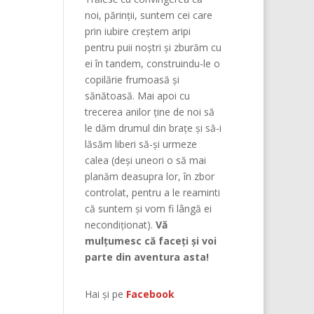
noi, părinţii, suntem cei care
prin iubire creştem aripi
pentru puii noştri şi zburăm cu
ei în tandem, construindu-le o
copilărie frumoasă şi
sănătoasă. Mai apoi cu
trecerea anilor ține de noi să
le dăm drumul din braţe și să-i
lăsăm liberi să-și urmeze
calea (deşi uneori o să mai
planăm deasupra lor, în zbor
controlat, pentru a le reaminti
că suntem şi vom fi lângă ei
necondiţionat).
Vă
mulțumesc că faceți și voi
parte din aventura asta!
Hai și pe
Facebook