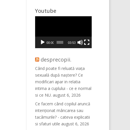
Youtube
Player
video
00:00
03:53
desprecopii.
Când poate fi reluată viața
sexuală după naștere? Ce
modificari apar in relatia
intima a cuplului - ce e normal
si ce NU.
august 6, 2026
Ce facem când copilul aruncă
intenționat mâncarea sau
tacâmurile? - cateva explicatii
si sfaturi utile
august 6, 2026