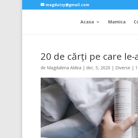
magdutzy@gmail.com
Acasa
Mamica
C
20 de cărți pe care le-
de
Magdalena Aldea
|
dec. 5, 2020
|
Diverse
|
1