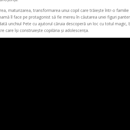
a, maturizarea, transformarea unui copil care trăiește într-o familie
mă îl face pe protagonist să fie mereu în căutarea unei figuri panter
ată unchiul Pete cu ajutorul căruia descoperă un loc cu totul magic, 
tre care își construiește copilăria și adolescența.