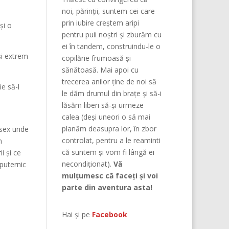
noi, părinţii, suntem cei care
prin iubire creştem aripi
și o
pentru puii noştri şi zburăm cu
ei în tandem, construindu-le o
și extrem
copilărie frumoasă şi
sănătoasă. Mai apoi cu
trecerea anilor ține de noi să
ie să-l
le dăm drumul din braţe și să-i
lăsăm liberi să-și urmeze
calea (deşi uneori o să mai
planăm deasupra lor, în zbor
esex unde
controlat, pentru a le reaminti
n
că suntem şi vom fi lângă ei
i și ce
necondiţionat).
Vă
 puternic
mulțumesc că faceți și voi
parte din aventura asta!
Hai și pe
Facebook