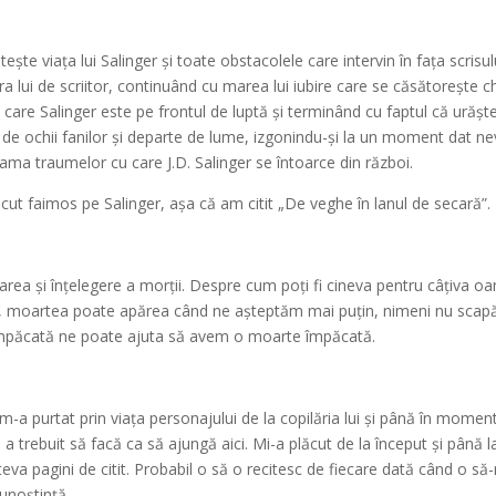
ște viața lui Salinger și toate obstacolele care intervin în fața scrisulu
era lui de scriitor, continuând cu marea lui iubire care se căsătorește c
 care Salinger este pe frontul de luptă și terminând cu faptul că urăște
e de ochii fanilor și departe de lume, izgonindu-și la un moment dat ne
eama traumelor cu care J.D. Salinger se întoarce din război.
ăcut faimos pe Salinger, așa că am citit „De veghe în lanul de secară”.
area și înțelegere a morții. Despre cum poți fi cineva pentru câțiva o
ori, moartea poate apărea când ne așteptăm mai puțin, nimeni nu scapă
 împăcată ne poate ajuta să avem o moarte împăcată.
m-a purtat prin viața personajului de la copilăria lui și până în moment
a trebuit să facă ca să ajungă aici. Mi-a plăcut de la început și până la
va pagini de citit. Probabil o să o recitesc de fiecare dată când o să-
unoștință.