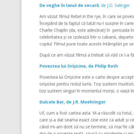
De veghe în lanul de secară
, de J.D. Salinger
Am văzut filmul Rebel in the rye, în care se poveste
Începând de la faptul că tatăl nu-l susține în cari
Charlie Chaplin (da, este adevărat) în perioada în
celebritatea și se izolează într-o cabană, depart
copilul. Filmul pune toate aceste întâmplări pe s
După ce am văzut filmul a trebuit să văd ce l-a f
Povestea lui Orișicine, de Philip Roth
Povestea lui Orișicine este o carte despre accept
orișicine pentru restul lumii. Toți suntem murit
toți suntem singuri în momentul morții, o viață
Dulcele Bar, de J.R. Moehringer
Uf, cum a fost cartea asta. M-a răscolit cu totul, 
care și-a dat seama exact cine este ca adult și ce 
când mi-am dorit să nu se termine, să mai fie câte
dor de o poveste reală, spusă cu modestie și rec