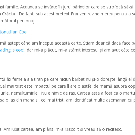
familie. Acțiunea se învârte în jurul părinților care se strofocă să-ș
tim Crăciun. De fapt, sub acest pretext Franzen revine mereu pentru a 
următorul personaj.
 Jonathan Coe
 mă aștept când am început această carte. Știam doar că dacă face pa
ading is cool
, dar mi-a plăcut, mi-a stârnit interesul și am avut câte c
ntă fix femeia aia tiran pe care niciun bărbat nu și-o dorește lângă el 
el mai trist este impactul pe care îl are o astfel de mamă asupra copii
unsurile, nemulțumirile. Nu e nimic de ras. Cartea asta a fost ca o martu
 sa o las din mana si, cel mai trist, am identificat multe asemanari cu
. Am iubit cartea, am plâns, m-a răscolit și vreau să o recitesc.