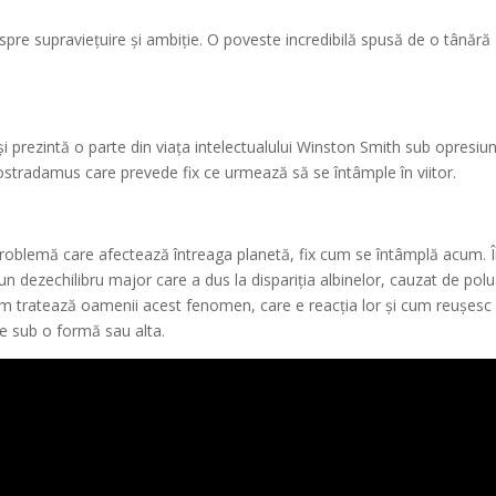
spre supraviețuire și ambiție. O poveste incredibilă spusă de o tânără
 și prezintă o parte din viața intelectualului Winston Smith sub opresiu
Nostradamus care prevede fix ce urmează să se întâmple în viitor.
roblemă care afectează întreaga planetă, fix cum se întâmplă acum. Î
 un dezechilibru major care a dus la dispariția albinelor, cauzat de pol
Cum tratează oamenii acest fenomen, care e reacția lor și cum reușesc
te sub o formă sau alta.