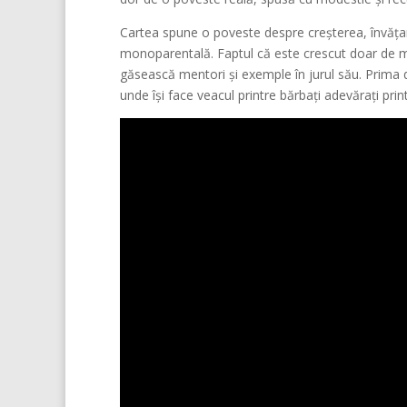
Cartea spune o poveste despre creșterea, învățare
monoparentală. Faptul că este crescut doar de ma
găsească mentori și exemple în jurul său. Prima d
unde își face veacul printre bărbați adevărați prin