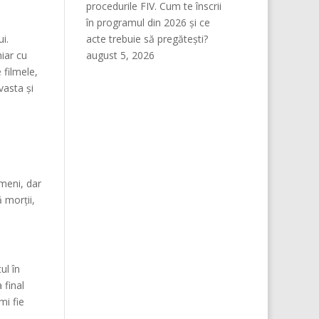
procedurile FIV. Cum te înscrii
în programul din 2026 și ce
i.
acte trebuie să pregătești?
hiar cu
august 5, 2026
 filmele,
vasta și
ameni, dar
 morții,
ul în
 final
mi fie