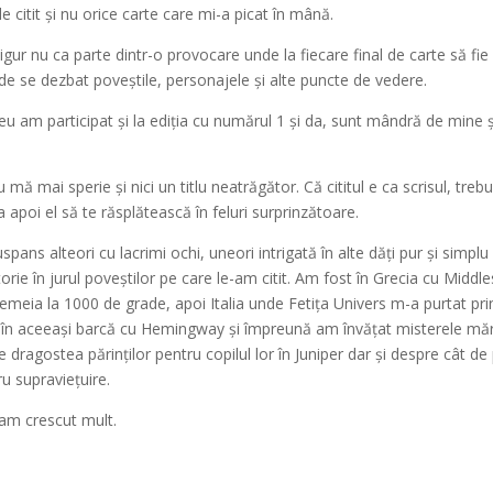
e citit și nu orice carte care mi-a picat în mână.
sigur nu ca parte dintr-o provocare unde la fiecare final de carte să fie 
 unde se dezbat poveștile, personajele și alte puncte de vedere.
 eu am participat și la ediția cu numărul 1 și da, sunt mândră de mine 
 mai sperie și nici un titlu neatrăgător. Că cititul e ca scrisul, trebu
a apoi el să te răsplătească în feluri surprinzătoare.
ans alteori cu lacrimi ochi, uneori intrigată în alte dăți pur și simplu
orie în jurul poveștilor pe care le-am citit. Am fost în Grecia cu Middl
Femeia la 1000 de grade, apoi Italia unde Fetița Univers m-a purtat pri
t în aceeași barcă cu Hemingway și împreună am învățat misterele mări
dragostea părinților pentru copilul lor în Juniper dar și despre cât de
ru supraviețuire.
am crescut mult.