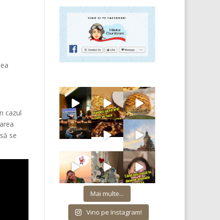
nea
n cazul
uarea
 să se
Mai multe...
Vino pe Instagram!