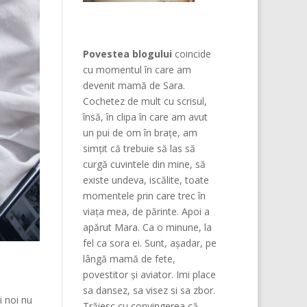
Povestea blogului
coincide
cu momentul în care am
devenit mamă de Sara.
Cochetez de mult cu scrisul,
însă, în clipa în care am avut
un pui de om în brațe, am
simțit că trebuie să las să
curgă cuvintele din mine, să
existe undeva, iscălite, toate
momentele prin care trec în
viața mea, de părinte. Apoi a
apărut Mara. Ca o minune, la
fel ca sora ei. Sunt, așadar, pe
lângă mamă de fete,
povestitor și aviator. Imi place
sa dansez, sa visez si sa zbor.
i noi nu
Trăiesc cu convingerea că