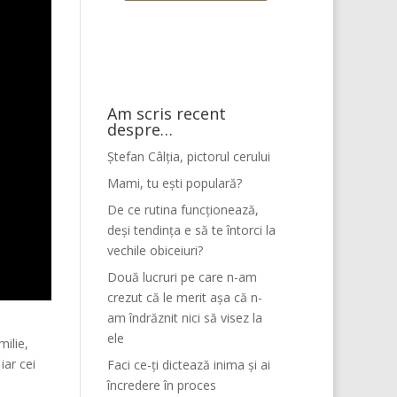
Am scris recent
despre…
Ștefan Câlția, pictorul cerului
Mami, tu ești populară?
De ce rutina funcționează,
deși tendința e să te întorci la
vechile obiceiuri?
Două lucruri pe care n-am
crezut că le merit așa că n-
am îndrăznit nici să visez la
ele
milie,
iar cei
Faci ce-ți dictează inima și ai
încredere în proces