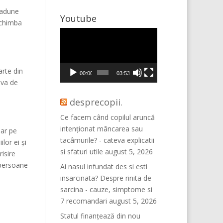
i adune
Youtube
schimba
Player
video
rte din
00:00
03:53
eva de
desprecopii.
Ce facem când copilul aruncă
intenționat mâncarea sau
dar pe
tacâmurile? - cateva explicatii
lor ei și
si sfaturi utile
august 5, 2026
risire
 persoane
Ai nasul infundat des si esti
insarcinata? Despre rinita de
sarcina - cauze, simptome si
7 recomandari
august 5, 2026
Statul finanțează din nou