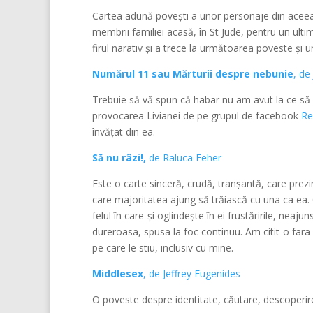
Cartea adună povești a unor personaje din aceeași 
membrii familiei acasă, în St Jude, pentru un ul
firul narativ și a trece la următoarea poveste și 
Numărul 11 sau Mărturii despre nebunie
, de
Trebuie să vă spun că habar nu am avut la ce să
provocarea Livianei de pe grupul de facebook
Re
învățat din ea.
Să nu râzi!,
de Raluca Feher
Este o carte sinceră, crudă, tranșantă, care prezi
care majoritatea ajung să trăiască cu una ca ea. C
felul în care-și oglindește în ei frustăririle, neaj
dureroasa, spusa la foc continuu. Am citit-o fara
pe care le stiu, inclusiv cu mine.
Middlesex
, de Jeffrey Eugenides
O poveste despre identitate, căutare, descoperire