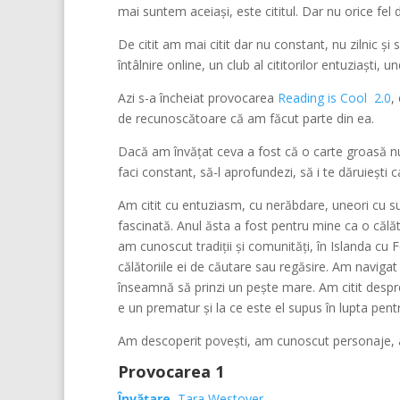
mai suntem aceiași, este cititul. Dar nu orice fel d
De citit am mai citit dar nu constant, nu zilnic și 
întâlnire online, un club al cititorilor entuziaști,
Azi s-a încheiat provocarea
Reading is Cool 2.0
,
de recunoscătoare că am făcut parte din ea.
Dacă am învățat ceva a fost că o carte groasă nu mă
faci constant, să-l aprofundezi, să i te dăruiești c
Am citit cu entuziasm, cu nerăbdare, uneori cu susp
fascinată. Anul ăsta a fost pentru mine ca o călăt
am cunoscut tradiții și comunități, în Islanda cu 
călătoriile ei de căutare sau regăsire. Am naviga
înseamnă să prinzi un pește mare. Am citit despre 
e un prematur și la ce este el supus în lupta pent
Am descoperit povești, am cunoscut personaje, 
Provocarea 1
Învățare
, Tara Westover