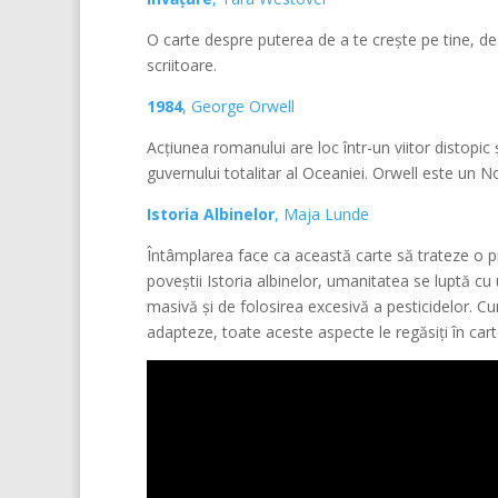
O carte despre puterea de a te crește pe tine, de
scriitoare.
1984
, George Orwell
Acțiunea romanului are loc într-un viitor distopic
guvernului totalitar al Oceaniei. Orwell este un 
Istoria Albinelor
, Maja Lunde
Întâmplarea face ca această carte să trateze o p
poveștii Istoria albinelor, umanitatea se luptă cu
masivă și de folosirea excesivă a pesticidelor. 
adapteze, toate aceste aspecte le regăsiți în car