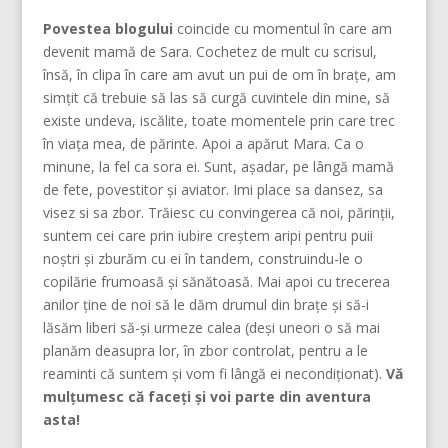
Povestea blogului
coincide cu momentul în care am
devenit mamă de Sara. Cochetez de mult cu scrisul,
însă, în clipa în care am avut un pui de om în brațe, am
simțit că trebuie să las să curgă cuvintele din mine, să
existe undeva, iscălite, toate momentele prin care trec
în viața mea, de părinte. Apoi a apărut Mara. Ca o
minune, la fel ca sora ei. Sunt, așadar, pe lângă mamă
de fete, povestitor și aviator. Imi place sa dansez, sa
visez si sa zbor. Trăiesc cu convingerea că noi, părinţii,
suntem cei care prin iubire creştem aripi pentru puii
noştri şi zburăm cu ei în tandem, construindu-le o
copilărie frumoasă şi sănătoasă. Mai apoi cu trecerea
anilor ține de noi să le dăm drumul din braţe și să-i
lăsăm liberi să-și urmeze calea (deşi uneori o să mai
planăm deasupra lor, în zbor controlat, pentru a le
reaminti că suntem şi vom fi lângă ei necondiţionat).
Vă
mulțumesc că faceți și voi parte din aventura
asta!