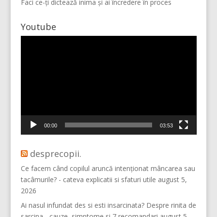
Faci ce-ți dictează inima și ai încredere în proces
Youtube
Player
video
Mai multe...
Vino pe Instagram!
00:00
03:53
desprecopii.
Ce facem când copilul aruncă intenționat mâncarea sau
tacâmurile? - cateva explicatii si sfaturi utile
august 5,
2026
Ai nasul infundat des si esti insarcinata? Despre rinita de
sarcina - cauze, simptome si 7 recomandari
august 5,