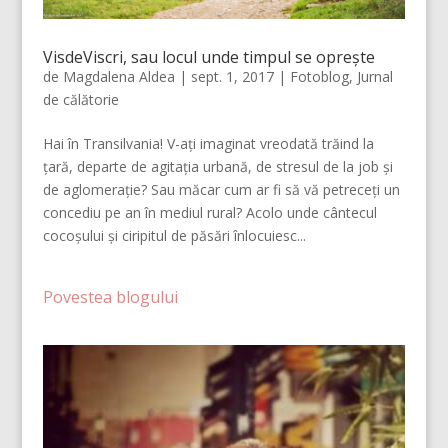
VisdeViscri, sau locul unde timpul se oprește
de
Magdalena Aldea
|
sept. 1, 2017
|
Fotoblog
,
Jurnal
de călătorie
Hai în Transilvania! V-ați imaginat vreodată trăind la
țară, departe de agitația urbană, de stresul de la job și
de aglomerație? Sau măcar cum ar fi să vă petreceți un
concediu pe an în mediul rural? Acolo unde cântecul
cocoșului și ciripitul de păsări înlocuiesc...
Povestea blogului