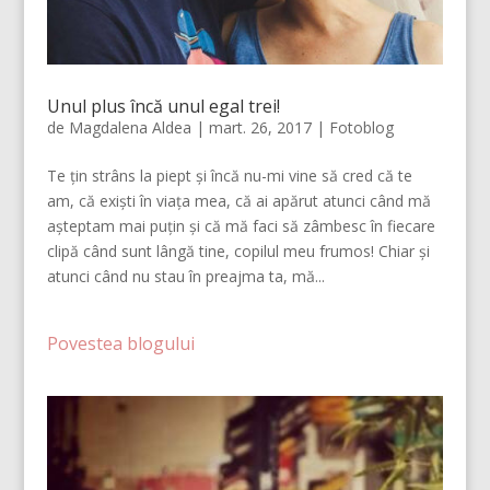
Unul plus încă unul egal trei!
de
Magdalena Aldea
|
mart. 26, 2017
|
Fotoblog
Te țin strâns la piept și încă nu-mi vine să cred că te
am, că exiști în viața mea, că ai apărut atunci când mă
așteptam mai puțin și că mă faci să zâmbesc în fiecare
clipă când sunt lângă tine, copilul meu frumos! Chiar și
atunci când nu stau în preajma ta, mă...
Povestea blogului