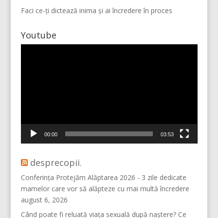
Faci ce-ți dictează inima și ai încredere în proces
Youtube
Player
video
Mai multe...
Vino pe Instagram!
00:00
03:53
desprecopii.
Conferința Protejăm Alăptarea 2026 - 3 zile dedicate
mamelor care vor să alăpteze cu mai multă încredere
august 6, 2026
Când poate fi reluată viața sexuală după naștere? Ce