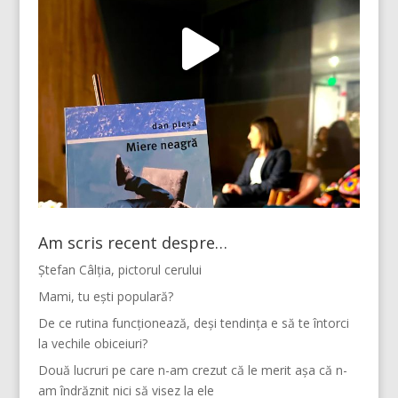
Am scris recent despre…
Ștefan Câlția, pictorul cerului
Mami, tu ești populară?
De ce rutina funcționează, deși tendința e să te întorci
la vechile obiceiuri?
Două lucruri pe care n-am crezut că le merit așa că n-
am îndrăznit nici să visez la ele