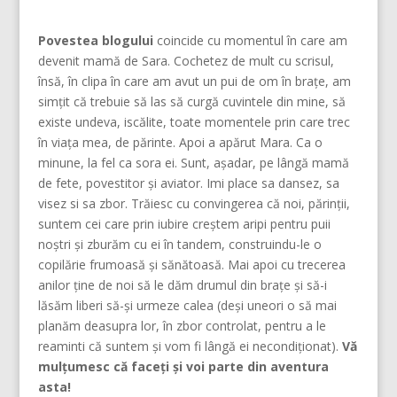
Povestea blogului
coincide cu momentul în care am
devenit mamă de Sara. Cochetez de mult cu scrisul,
însă, în clipa în care am avut un pui de om în brațe, am
simțit că trebuie să las să curgă cuvintele din mine, să
existe undeva, iscălite, toate momentele prin care trec
în viața mea, de părinte. Apoi a apărut Mara. Ca o
minune, la fel ca sora ei. Sunt, așadar, pe lângă mamă
de fete, povestitor și aviator. Imi place sa dansez, sa
visez si sa zbor. Trăiesc cu convingerea că noi, părinţii,
suntem cei care prin iubire creştem aripi pentru puii
noştri şi zburăm cu ei în tandem, construindu-le o
copilărie frumoasă şi sănătoasă. Mai apoi cu trecerea
anilor ține de noi să le dăm drumul din braţe și să-i
lăsăm liberi să-și urmeze calea (deşi uneori o să mai
planăm deasupra lor, în zbor controlat, pentru a le
reaminti că suntem şi vom fi lângă ei necondiţionat).
Vă
mulțumesc că faceți și voi parte din aventura
asta!