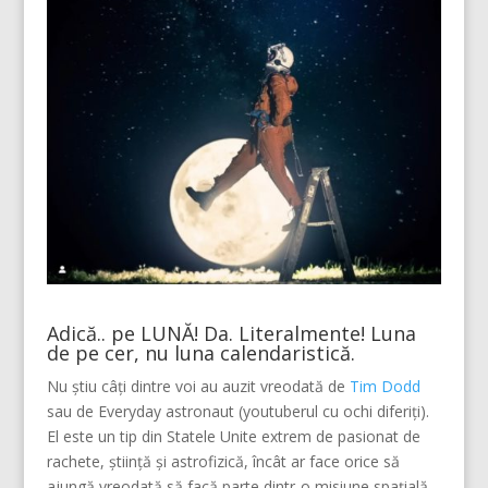
Adică.. pe LUNĂ! Da. Literalmente! Luna
de pe cer, nu luna calendaristică.
Nu știu câți dintre voi au auzit vreodată de
Tim Dodd
sau de Everyday astronaut (youtuberul cu ochi diferiți).
El este un tip din Statele Unite extrem de pasionat de
rachete, știință și astrofizică, încât ar face orice să
ajungă vreodată să facă parte dintr-o misiune spațială.