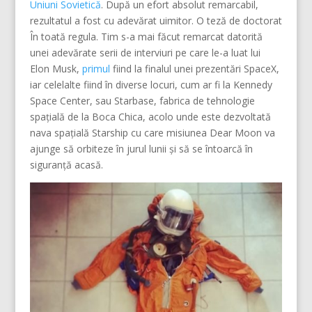
Uniuni Sovietică
. După un efort absolut remarcabil,
rezultatul a fost cu adevărat uimitor. O teză de doctorat
În toată regula. Tim s-a mai făcut remarcat datorită
unei adevărate serii de interviuri pe care le-a luat lui
Elon Musk,
primul
fiind la finalul unei prezentări SpaceX,
iar celelalte fiind în diverse locuri, cum ar fi la Kennedy
Space Center, sau Starbase, fabrica de tehnologie
spațială de la Boca Chica, acolo unde este dezvoltată
nava spațială Starship cu care misiunea Dear Moon va
ajunge să orbiteze în jurul lunii și să se întoarcă în
siguranță acasă.