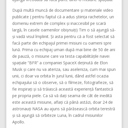
După multă muncă de documentare și materiale video
publicate ( pentru faptul că a adus știința rachetelor, un
domeniu extrem de complex și inaccesibil pe scară
largă, în casele oamenilor obișnuiți) Tim o să ajungă să-
și vadă visul împlinit. Și asta pentru că a fost selectat să
facă parte din echipajul primei misiuni cu oameni spre
lună. Prima cu echipaj uman după mai bine de 50 de ani
de pauză, o misiune care va testa capabilitățile navei
spațiale ”BFR” a companiei SpaceX deținută de Elon
Musk și care nu va ateriza, sau aseleniza, cum mai spun
unii, ci doar va orbita în jurul lunii, dând astfel ocazia
echipajului să o observe, să o filmeze, fotografieze, să
fie inspirați și să trăiască această experiență fantastică
pe propria piele. Ca să vă dați seama de cât de inedită
este această misiune, aflați că până astăzi, doar 24 de
astronauți NASA au ajuns să părăsească orbita terestră
și să ajungă să orbiteze Luna, în cadrul misiunilor
Apollo.