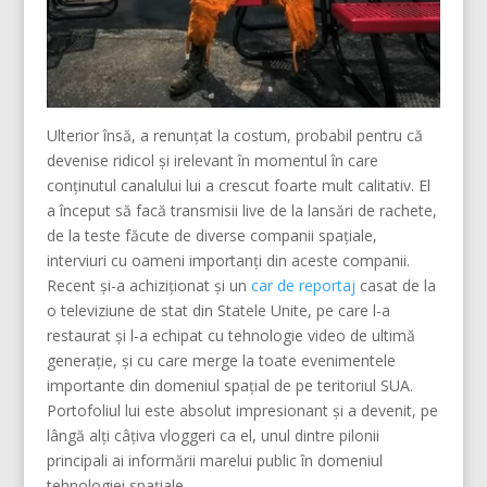
Ulterior însă, a renunțat la costum, probabil pentru că
devenise ridicol și irelevant în momentul în care
conținutul canalului lui a crescut foarte mult calitativ. El
a început să facă transmisii live de la lansări de rachete,
de la teste făcute de diverse companii spațiale,
interviuri cu oameni importanți din aceste companii.
Recent și-a achiziționat și un
car de reportaj
casat de la
o televiziune de stat din Statele Unite, pe care l-a
restaurat și l-a echipat cu tehnologie video de ultimă
generație, și cu care merge la toate evenimentele
importante din domeniul spațial de pe teritoriul SUA.
Portofoliul lui este absolut impresionant și a devenit, pe
lângă alți câțiva vloggeri ca el, unul dintre pilonii
principali ai informării marelui public în domeniul
tehnologiei spațiale.