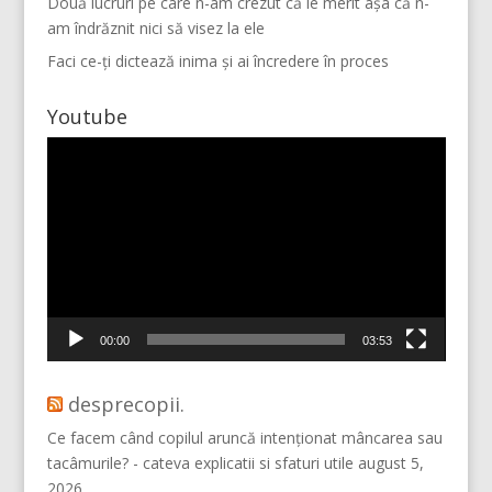
Două lucruri pe care n-am crezut că le merit așa că n-
am îndrăznit nici să visez la ele
Faci ce-ți dictează inima și ai încredere în proces
Youtube
Player
video
Mai multe...
Vino pe Instagram!
00:00
03:53
desprecopii.
Ce facem când copilul aruncă intenționat mâncarea sau
tacâmurile? - cateva explicatii si sfaturi utile
august 5,
2026