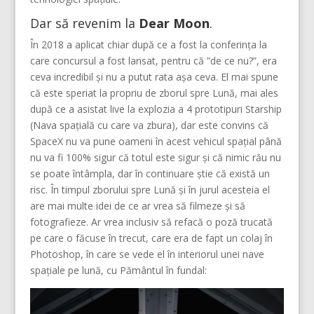
Dar să revenim la
Dear Moon
.
În 2018 a aplicat chiar după ce a fost la conferința la
care concursul a fost lansat, pentru că ”de ce nu?”, era
ceva incredibil și nu a putut rata așa ceva. El mai spune
că este speriat la propriu de zborul spre Lună, mai ales
după ce a asistat live la explozia a 4 prototipuri Starship
(Nava spațială cu care va zbura), dar este convins că
SpaceX nu va pune oameni în acest vehicul spațial până
nu va fi 100% sigur că totul este sigur și că nimic rău nu
se poate întâmpla, dar în continuare știe că există un
risc. În timpul zborului spre Lună și în jurul acesteia el
are mai multe idei de ce ar vrea să filmeze și să
fotografieze. Ar vrea inclusiv să refacă o poză trucată
pe care o făcuse în trecut, care era de fapt un colaj în
Photoshop, în care se vede el în interiorul unei nave
spațiale pe lună, cu Pământul în fundal: