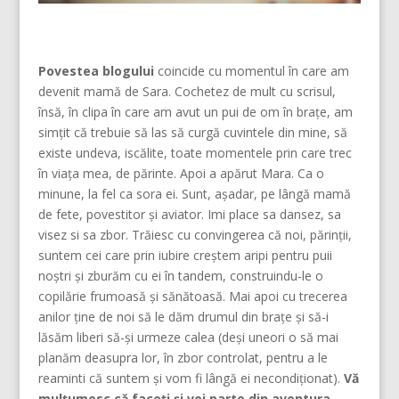
Povestea blogului
coincide cu momentul în care am
devenit mamă de Sara. Cochetez de mult cu scrisul,
însă, în clipa în care am avut un pui de om în brațe, am
simțit că trebuie să las să curgă cuvintele din mine, să
existe undeva, iscălite, toate momentele prin care trec
în viața mea, de părinte. Apoi a apărut Mara. Ca o
minune, la fel ca sora ei. Sunt, așadar, pe lângă mamă
de fete, povestitor și aviator. Imi place sa dansez, sa
visez si sa zbor. Trăiesc cu convingerea că noi, părinţii,
suntem cei care prin iubire creştem aripi pentru puii
noştri şi zburăm cu ei în tandem, construindu-le o
copilărie frumoasă şi sănătoasă. Mai apoi cu trecerea
anilor ține de noi să le dăm drumul din braţe și să-i
lăsăm liberi să-și urmeze calea (deşi uneori o să mai
planăm deasupra lor, în zbor controlat, pentru a le
reaminti că suntem şi vom fi lângă ei necondiţionat).
Vă
mulțumesc că faceți și voi parte din aventura