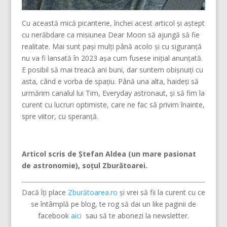
Cu această mică picanterie, închei acest articol și aștept
cu nerăbdare ca misiunea Dear Moon să ajungă să fie
realitate. Mai sunt pași mulți până acolo și cu siguranță
nu va fi lansată în 2023 așa cum fusese inițial anunțată.
E posibil să mai treacă ani buni, dar suntem obișnuiți cu
asta, când e vorba de spațiu. Până una alta, haideți să
urmărim canalul lui Tim, Everyday astronaut, și să fim la
curent cu lucruri optimiste, care ne fac să privim înainte,
spre viitor, cu speranță.
Articol scris de Ștefan Aldea (un mare pasionat
de astronomie), soțul Zburătoarei.
Dacă îți place
Zburătoarea.ro
și vrei să fii la curent cu ce
se întâmplă pe blog, te rog să dai un like paginii de
facebook
aici
sau să te abonezi la newsletter.