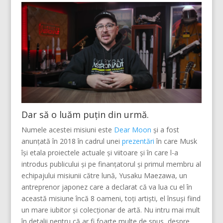
Dar să o luăm puțin din urmă.
Numele acestei misiuni este
Dear Moon
și a fost
anunțată în 2018 în cadrul unei
prezentări
în care Musk
își etala proiectele actuale și viitoare și în care l-a
introdus publicului și pe finanțatorul și primul membru al
echipajului misiunii către lună, Yusaku Maezawa, un
antreprenor japonez care a declarat că va lua cu el în
această misiune încă 8 oameni, toți artiști, el însuși fiind
un mare iubitor și colecționar de artă. Nu intru mai mult
în detalii pentru că ar fi foarte multe de spus, despre