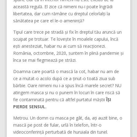
această regulă. El zice că nimeni nu-i poate îngrădi
libertatea, dar cum rămâne cu dreptul celorlalți la
sănătatea pe care el le-o amenință?
Tipul care trece pe stradă și fix în dreptul tău aruncă un
scuipat pe trotuar. Te lovește în moalele capului, încă
ești anesteziat, habar nu ai cum să reacționezi.
România, octombrie, 2020, suntem în plină pandemie și
înca se mai flegmează pe străzi.
Doamna care poartă o mască la cot, habar nu am de
ce a mutat-o acolo după ce a ținut-o toată ziua sub
bărbie. Oare nimeni nu i-a spus încă marele secret? NU
atingem masca și nu o punem în locuri în care riscă să
fie contaminată pentru că altfel purtatul măștii
ÎȘI
PIERDE SENSUL.
Metrou. Un domn cu masca pe gât, da, ați auzit bine, o
mască pe post de fular, urlă în telefon, într-o
videoconferință perturbată de huruiala din tunel.