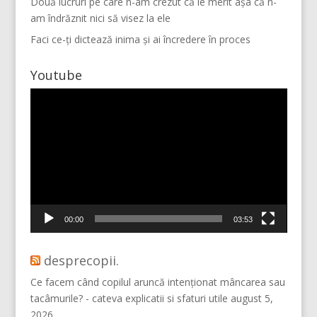
Două lucruri pe care n-am crezut că le merit așa că n-
am îndrăznit nici să visez la ele
Faci ce-ți dictează inima și ai încredere în proces
Youtube
Player
video
Mai multe...
Vino pe Instagram!
00:00
03:53
desprecopii.
Ce facem când copilul aruncă intenționat mâncarea sau
tacâmurile? - cateva explicatii si sfaturi utile
august 5,
2026