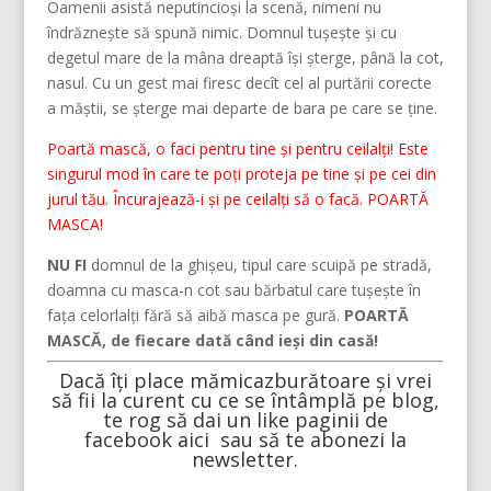
Oamenii asistă neputincioși la scenă, nimeni nu
îndrăznește să spună nimic. Domnul tușește și cu
degetul mare de la mâna dreaptă își șterge, până la cot,
nasul. Cu un gest mai firesc decît cel al purtării corecte
a măștii, se șterge mai departe de bara pe care se ține.
Poartă mască, o faci pentru tine și pentru ceilalți! Este
singurul mod în care te poți proteja pe tine și pe cei din
jurul tău. Încurajează-i și pe ceilalți să o facă. POARTĂ
MASCA!
NU FI
domnul de la ghișeu, tipul care scuipă pe stradă,
doamna cu masca-n cot sau bărbatul care tușește în
fața celorlalți fără să aibă masca pe gură.
POARTĂ
MASCĂ, de fiecare dată când ieși din casă!
Dacă îți place
mămicazburătoare
și vrei
să fii la curent cu ce se întâmplă pe blog,
te rog să dai un like paginii de
facebook
aici
sau să te abonezi la
newsletter.