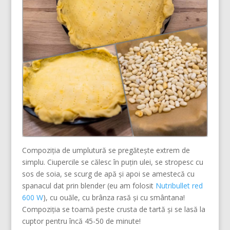
Compoziția de umplutură se pregătește extrem de
simplu. Ciupercile se călesc în puțin ulei, se stropesc cu
sos de soia, se scurg de apă și apoi se amestecă cu
spanacul dat prin blender (eu am folosit
Nutribullet red
600 W
), cu ouăle, cu brânza rasă și cu smântana!
Compoziția se toarnă peste crusta de tartă și se lasă la
cuptor pentru încă 45-50 de minute!