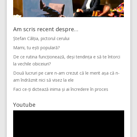
Am scris recent despre…
Ștefan Câlția, pictorul cerului
Mami, tu ești populară?
De ce rutina funcționează, deși tendința e să te întorci
la vechile obiceiuri?
Două lucruri pe care n-am crezut că le merit așa că n-
am îndrăznit nici să visez la ele
Faci ce-ți dictează inima și ai încredere în proces
Youtube
Player
video
Mai multe...
Vino pe Instagram!