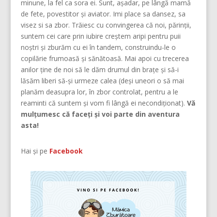
minune, la fel ca sora ei. Sunt, așadar, pe lângă mamă
de fete, povestitor și aviator. Imi place sa dansez, sa
visez si sa zbor. Trăiesc cu convingerea că noi, părinţii,
suntem cei care prin iubire creştem aripi pentru puii
noştri şi zburăm cu ei în tandem, construindu-le o
copilărie frumoasă şi sănătoasă. Mai apoi cu trecerea
anilor ține de noi să le dăm drumul din braţe și să-i
lăsăm liberi să-și urmeze calea (deşi uneori o să mai
planăm deasupra lor, în zbor controlat, pentru a le
reaminti că suntem şi vom fi lângă ei necondiţionat).
Vă
mulțumesc că faceți și voi parte din aventura
asta!
Hai și pe
Facebook