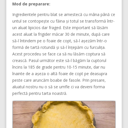
Mod de preparare:
Ingredientele pentru blat se amestecă cu mâna până ce
untul se contopește cu făina și totul se transformă într-
un aluat lipicios dar fraged. Este important să lăsăm
acest aluat la frigider măcar 30 de minute, după care
să-l întindem pe o foaie de copt, să-l așezăm într-o
formă de tartă rotundă și să-l înțepăm cu furculița.
Acest procedeu se face ca să nu lăsăm coptura să
crească. Pasul următor este să-l băgăm la cuptorul
încins la 185 de grade pentru 10-15 minute, dar nu
înainte de a așeza o altă foaie de copt pe deasupra
peste care aruncăm boabe de fasole. Prin presare,
aluatul nostru nu o să se umfle ci va deveni forma
perfectă pentru tarta noastră.