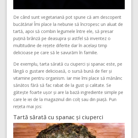
De când sunt vegetariană pot spune că am descoperit
bucătăria! Îmi place la nebunie să încropesc un aluat de
tartă, apoi să combin legumele între ele, să presar
puțină brânză pe deasupra și astfel să inventez o
multitudine de rețete diferite dar în același timp
delicioase pe care să le savurăm în familie.
De exemplu, tarta sărată cu ciuperci și spanac este, pe
lângă o gustare delicioasă, o sursă bună de fier și
vitamine pentru organism. Iar mie îmi place să mănânc
sănătos fără să fac rabat de la gust și calitate. Se
gătește foarte ușor și are la bază ingrediente simple pe
care le iei de la magazinul din colț sau din piață. Pun
rețeta mai jos:
Tartă sărată cu spanac și ciuperci