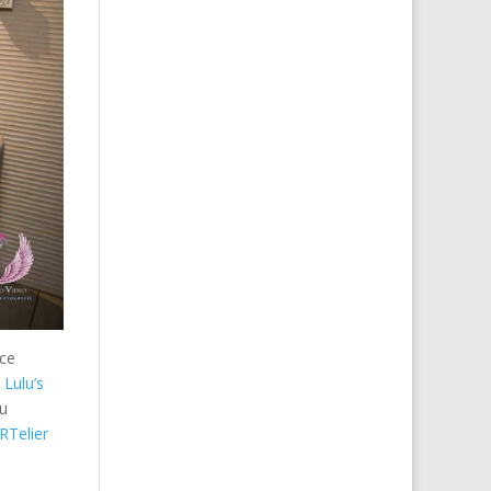
ice
i
Lulu’s
ru
RTelier