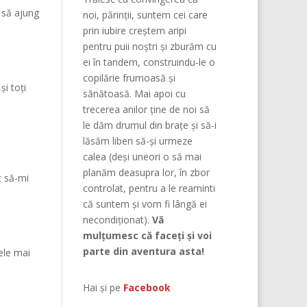
 să ajung
noi, părinţii, suntem cei care
prin iubire creştem aripi
pentru puii noştri şi zburăm cu
ei în tandem, construindu-le o
copilărie frumoasă şi
și toți
sănătoasă. Mai apoi cu
trecerea anilor ține de noi să
le dăm drumul din braţe și să-i
lăsăm liberi să-și urmeze
calea (deşi uneori o să mai
planăm deasupra lor, în zbor
t să-mi
controlat, pentru a le reaminti
că suntem şi vom fi lângă ei
necondiţionat).
Vă
mulțumesc că faceți și voi
parte din aventura asta!
ele mai
Hai și pe
Facebook