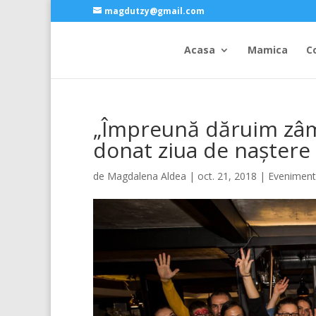
magdutzy@gmail.com
Acasa
Mamica
C
„Împreună dăruim zâmb
donat ziua de naștere
de
Magdalena Aldea
|
oct. 21, 2018
|
Evenimen