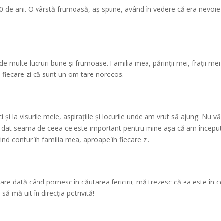
30 de ani. O vârstă frumoasă, aș spune, având în vedere că era nevoie
 multe lucruri bune și frumoase. Familia mea, părinții mei, frații mei 
 fiecare zi că sunt un om tare norocos.
ci și la visurile mele, aspirațiile și locurile unde am vrut să ajung. Nu vă
-am dat seama de ceea ce este important pentru mine așa că am începu
rind contur în familia mea, aproape în fiecare zi.
re dată când pornesc în căutarea fericirii, mă trezesc că ea este în c
să mă uit în direcția potrivită!