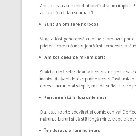
Anul acesta am schimbat prefixul și am împlinit 
aici ca să-mi dau seama că:
Sunt un om tare norocos
Viața a fost generoasă cu mine și am avut parte de
prietenii care mă înconjoară îmi demonstrează în
Am tot ceea ce mi-am dorit
Și aici nu mă refer doar la lucruri strict materiale 
închipuiți că-mi doresc puține lucruri, însă, mi
doresc lucruri mai simple, mai de suflet, iar ele p
Fericirea stă în lucrurile mici
Da, este foarte adevărat și comic cumva! De fieca
mărunte lucruri și că stă lângă mine, trebuie doar 
Îmi doresc o familie mare