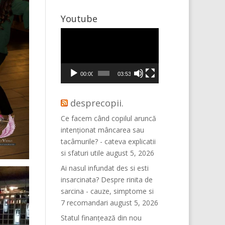
Youtube
Player
video
00:00
03:53
desprecopii.
Ce facem când copilul aruncă
intenționat mâncarea sau
tacâmurile? - cateva explicatii
si sfaturi utile
august 5, 2026
Ai nasul infundat des si esti
insarcinata? Despre rinita de
sarcina - cauze, simptome si
7 recomandari
august 5, 2026
Statul finanțează din nou