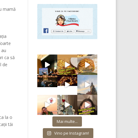
 fiu mamă
ația
foarte
i au
ri ca să
l de
a
ca la o
Mai multe...
ții tăi
Vino pe Instagram!