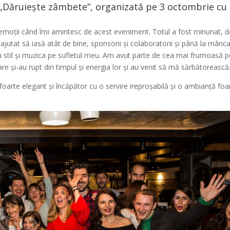
 „Dăruiește zâmbete”, organizată pe 3 octombrie cu 
 emoții când îmi amintesc de acest eveniment. Totul a fost minunat, d
ajutat să iasă atât de bine, sponsorii și colaboratorii și până la mânc
cu stil și muzica pe sufletul meu. Am avut parte de cea mai frumoasă 
re și-au rupt din timpul și energia lor și au venit să mă sărbătorească
 foarte elegant și încăpător cu o servire ireproșabilă și o ambianță foa