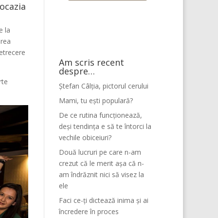
ocazia
e la
area
petrecere
Am scris recent
.
despre…
rte
Ștefan Câlția, pictorul cerului
Mami, tu ești populară?
De ce rutina funcționează,
deși tendința e să te întorci la
vechile obiceiuri?
Două lucruri pe care n-am
crezut că le merit așa că n-
am îndrăznit nici să visez la
ele
Faci ce-ți dictează inima și ai
încredere în proces