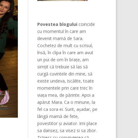
Povestea blogului
coincide
cu momentul în care am
devenit mamă de Sara.
Cochetez de mult cu scrisul,
însă, în clipa în care am avut
un pui de om în brațe, am
simțit că trebuie să las să
curgă cuvintele din mine, să
existe undeva, iscălite, toate
momentele prin care trec în
viața mea, de părinte. Apoi a
apărut Mara. Ca o minune, la
fel ca sora ei. Sunt, așadar, pe
lângă mamă de fete,
povestitor și aviator. Imi place
sa dansez, sa visez si sa zbor.
Trăiesc cu convingerea că