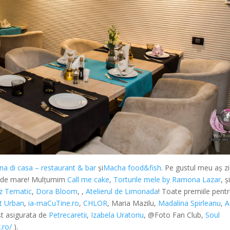
na di casa – restaurant & bar
și
Macha food&fish
. Pe gustul meu aș z
te de mare! Mulțumim
Call me cake
,
Torturile mele by Ramona Lazar
, ș
z Tematic
,
Dora Bloom
, ,
Atelierul de Limonada
! Toate premiile pent
t Urban
,
ia-maCuTine.ro
,
CHLOR
, Maria Mazilu,
Madalina Spirleanu
,
A
ost asigurata de
Petrecaretii
,
Izabela Uratoriu
, @Foto Fan Club,
Soul
.ro/
).