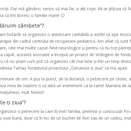
riciți. Dar mă gândesc serios să mai fac și alți copii. Mi-ar plăcea să
ma că îmi doresc o familie mare! 🙂
dăruim zâmbete”?
 hotărât să organizez o aniversare caritabilă și astfel să ajut Asoci
rapie din cadrul centrului de recuperare pediatrică. Am aflat că sunt 
e, cele mai multe cazuri fiind neurologice și pentru că nu toți părinți
ă la capăt, această asociație a început un proiect de strângere de fondu
entru că nu știam cum pot să organizez cât mai bine și într-un timp destu
dreea Tamaș fondatorul proiectului „Dăruiește-ți ziua” să mă ajute.
minune de om. A pus la punct, de la distanță, o petrecere pe cinste, 
 ziua mea de naștere o să aibă un eveniment ca la carte! Mariana de la
 mulțumesc mult fetelor!
e-ți ziua”?
nizezi o petrecere la care îți invi’i familia, prietenii și cunoscuții! Fix 
voie bună, doar că în loc de un buchet de flori sau de un cadou, invita