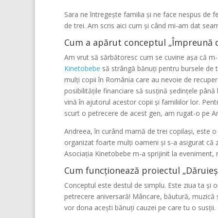
Sara ne întregește familia și ne face nespus de fe
de trei. Am scris aici cum și când mi-am dat sea
Cum a apărut conceptul „Împreună 
Am vrut să sărbătoresc cum se cuvine așa că m-am
Kinetobebe
să strângă bănuți pentru bursele de te
mulți copii în România care au nevoie de recuperar
posibilitățile financiare să susțină ședințele pân
vină în ajutorul acestor copii și familiilor lor. P
scurt o petrecere de acest gen, am rugat-o pe An
Andreea, în curând mamă de trei copilași, este o 
organizat foarte mulți oameni și s-a asigurat că
Asociația Kinetobebe m-a sprijinit la eveniment,
Cum funcționează proiectul „Dăruieșt
Conceptul este destul de simplu. Este ziua ta și orga
petrecere aniversară! Mâncare, băutură, muzică și 
vor dona acești bănuți cauzei pe care tu o susții.