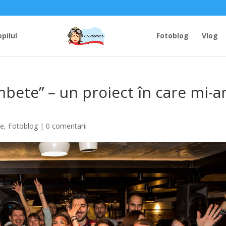
opilul
Fotoblog
Vlog
ete” – un proiect în care mi-
te
,
Fotoblog
|
0 comentarii