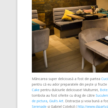
Mâncarea super delicioasă a fost din partea
Cuci
pentru că eu ador preparatele din pește și fruc
Cake
pentru dulciurile delicioase! Multumiri,
Bote
tombola au fost oferite cu drag de către
Suculen
de pictura
,
Giuli’s Art
. Distracția și voia bună a f
Serenade
și Gabriel Cotelicil (
http://www.djpartyz